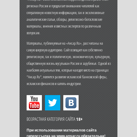
регионах России и предлагает вниманию читателей как
оперативную новостную информацию, так и эксклюзивные
аналитические статьи, обзоры, религиозно-богословские
материалы, мнения известных экспертов по различным
вопросам.
Материалы, публикуемые на «Ансар.Ru», рассчитаны на
самую широкую аудиторию. Сайт освещает как собственно
религиозную, так и политическую, экономическую, культурную,
общественную жизнь мусульман России и зарубежья. Одной из
наиболее актуальных тем, которые находят место на страницах
"Ансар.Ru", является развитие исламской банковской сферы,
исламских финансов и халяль-индустрии.
ВОЗРАСТНАЯ КАТЕГОРИЯ САЙТА
18+
При использовании материалов сайта
гиперссылка на
www.ansar.ru
обязательна!