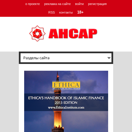
о проекте
реклама на сайте
войти
регистрация
18+
RSS
контакты