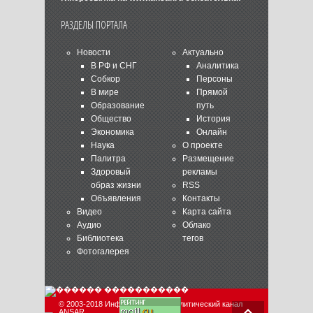
РАЗДЕЛЫ ПОРТАЛА
Новости
Актуально
В РФ и СНГ
Аналитика
Собкор
Персоны
В мире
Прямой
Образование
путь
Общество
История
Экономика
Онлайн
Наука
О проекте
Палитра
Размещение
Здоровый
рекламы
образ жизни
RSS
Объявления
Контакты
Видео
Карта сайта
Аудио
Облако
Библиотека
тегов
Фотогалерея
© 2003-2018 Информационно-аналитический канал
ANSAR