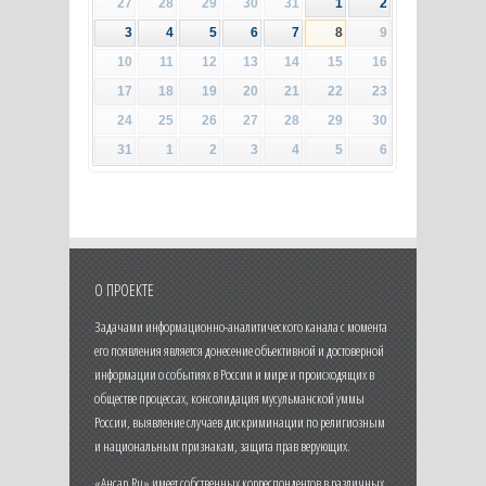
27
28
29
30
31
1
2
3
4
5
6
7
8
9
10
11
12
13
14
15
16
17
18
19
20
21
22
23
24
25
26
27
28
29
30
31
1
2
3
4
5
6
О ПРОЕКТЕ
Задачами информационно-аналитического канала с момента
его появления является донесение объективной и достоверной
информации о событиях в России и мире и происходящих в
обществе процессах, консолидация мусульманской уммы
России, выявление случаев дискриминации по религиозным
и национальным признакам, защита прав верующих.
«Ансар.Ru» имеет собственных корреспондентов в различных