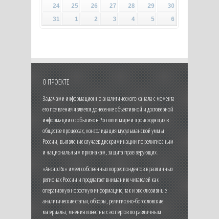
24
25
26
27
28
29
30
31
1
2
3
4
5
6
О ПРОЕКТЕ
Задачами информационно-аналитического канала с момента
его появления является донесение объективной и достоверной
информации о событиях в России и мире и происходящих в
обществе процессах, консолидация мусульманской уммы
России, выявление случаев дискриминации по религиозным
и национальным признакам, защита прав верующих.
«Ансар.Ru» имеет собственных корреспондентов в различных
регионах России и предлагает вниманию читателей как
оперативную новостную информацию, так и эксклюзивные
аналитические статьи, обзоры, религиозно-богословские
материалы, мнения известных экспертов по различным