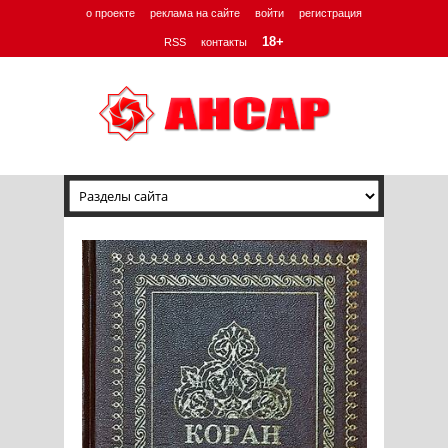
о проекте
реклама на сайте
войти
регистрация
18+
RSS
контакты