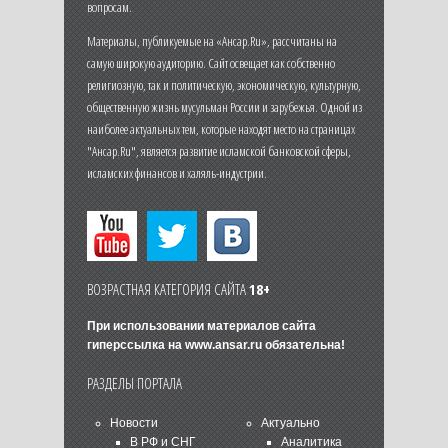
вопросам.
Материалы, публикуемые на «Ансар.Ru», рассчитаны на
самую широкую аудиторию. Сайт освещает как собственно
религиозную, так и политическую, экономическую, культурную,
общественную жизнь мусульман России и зарубежья. Одной из
наиболее актуальных тем, которые находят место на страницах
"Ансар.Ru", является развитие исламской банковской сферы,
исламских финансов и халяль-индустрии.
ВОЗРАСТНАЯ КАТЕГОРИЯ САЙТА
18+
При использовании материалов сайта
гиперссылка на
www.ansar.ru
обязательна!
РАЗДЕЛЫ ПОРТАЛА
Новости
Актуально
В РФ и СНГ
Аналитика