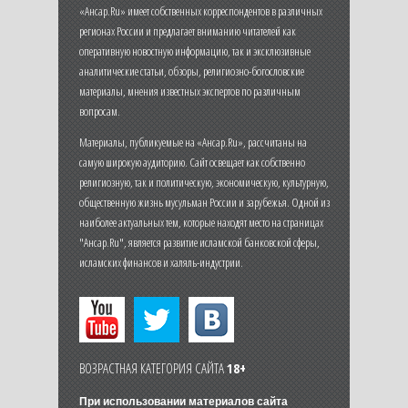
«Ансар.Ru» имеет собственных корреспондентов в различных
регионах России и предлагает вниманию читателей как
оперативную новостную информацию, так и эксклюзивные
аналитические статьи, обзоры, религиозно-богословские
материалы, мнения известных экспертов по различным
вопросам.
Материалы, публикуемые на «Ансар.Ru», рассчитаны на
самую широкую аудиторию. Сайт освещает как собственно
религиозную, так и политическую, экономическую, культурную,
общественную жизнь мусульман России и зарубежья. Одной из
наиболее актуальных тем, которые находят место на страницах
"Ансар.Ru", является развитие исламской банковской сферы,
исламских финансов и халяль-индустрии.
ВОЗРАСТНАЯ КАТЕГОРИЯ САЙТА
18+
При использовании материалов сайта