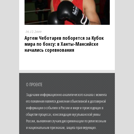
16.12.2009
Артем Чеботарев поборется за Кубок
мира по боксу: в Ханты-Мансийске
начались соревнования
О ПРОЕКТЕ
Задачами информационно-аналитического канала с момента
его появления является донесение объективной и достоверной
информации о событиях в России и мире и происходящих в
обществе процессах, консолидация мусульманской уммы
России, выявление случаев дискриминации по религиозным
и национальным признакам, защита прав верующих.