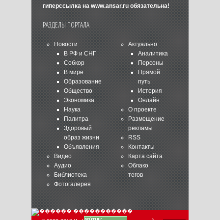
гиперссылка на
www.ansar.ru
обязательна!
РАЗДЕЛЫ ПОРТАЛА
Новости
Актуально
В РФ и СНГ
Аналитика
Собкор
Персоны
В мире
Прямой
Образование
путь
Общество
История
Экономика
Онлайн
Наука
О проекте
Палитра
Размещение
Здоровый
рекламы
образ жизни
RSS
Объявления
Контакты
Видео
Карта сайта
Аудио
Облако
Библиотека
тегов
Фотогалерея