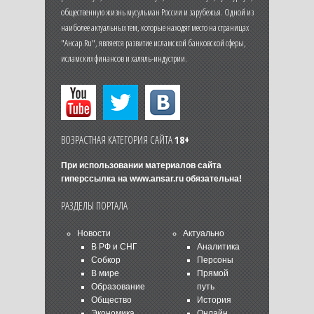
общественную жизнь мусульман России и зарубежья. Одной из
наиболее актуальных тем, которые находят место на страницах
"Ансар.Ru", является развитие исламской банковской сферы,
исламских финансов и халяль-индустрии.
ВОЗРАСТНАЯ КАТЕГОРИЯ САЙТА
18+
При использовании материалов сайта
гиперссылка на
www.ansar.ru
обязательна!
РАЗДЕЛЫ ПОРТАЛА
Новости
Актуально
В РФ и СНГ
Аналитика
Собкор
Персоны
В мире
Прямой
Образование
путь
Общество
История
Экономика
Онлайн