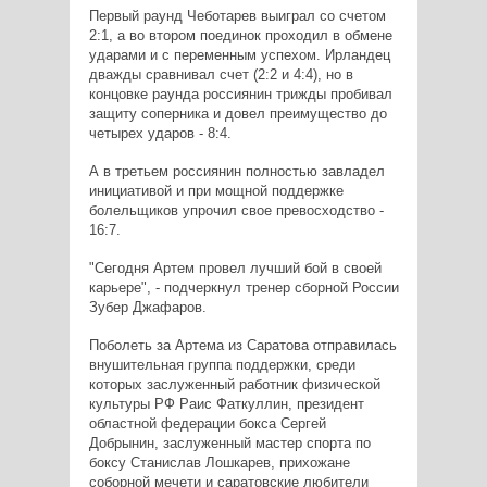
Первый раунд Чеботарев выиграл со счетом
2:1, а во втором поединок проходил в обмене
ударами и с переменным успехом. Ирландец
дважды сравнивал счет (2:2 и 4:4), но в
концовке раунда россиянин трижды пробивал
защиту соперника и довел преимущество до
четырех ударов - 8:4.
А в третьем россиянин полностью завладел
инициативой и при мощной поддержке
болельщиков упрочил свое превосходство -
16:7.
"Сегодня Артем провел лучший бой в своей
карьере", - подчеркнул тренер сборной России
Зубер Джафаров.
Поболеть за Артема из Саратова отправилась
внушительная группа поддержки, среди
которых заслуженный работник физической
культуры РФ Раис Фаткуллин, президент
областной федерации бокса Сергей
Добрынин, заслуженный мастер спорта по
боксу Станислав Лошкарев, прихожане
соборной мечети и саратовские любители