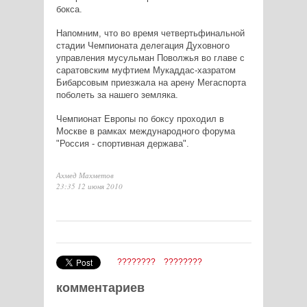
бокса.
Напомним, что во время четвертьфинальной
стадии Чемпионата делегация Духовного
управления мусульман Поволжья во главе с
саратовским муфтием Мукаддас-хазратом
Бибарсовым приезжала на арену Мегаспорта
поболеть за нашего земляка.
Чемпионат Европы по боксу проходил в
Москве в рамках международного форума
"Россия - спортивная держава".
Ахмед Махметов
23:35 12 июня 2010
????????
????????
комментариев