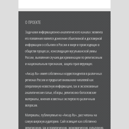
О ПРОЕКТЕ
Задачами информационно-аналитического канала с момента
его появления является донесение объективной и достоверной
информации о событиях в России и мире и происходящих в
обществе процессах, консолидация мусульманской уммы
России, выявление случаев дискриминации по религиозным
и национальным признакам, защита прав верующих.
«Ансар.Ru» имеет собственных корреспондентов в различных
регионах России и предлагает вниманию читателей как
оперативную новостную информацию, так и эксклюзивные
аналитические статьи, обзоры, религиозно-богословские
материалы, мнения известных экспертов по различным
вопросам.
Материалы, публикуемые на «Ансар.Ru», рассчитаны на
самую широкую аудиторию. Сайт освещает как собственно
религиозную, так и политическую, экономическую, культурную,