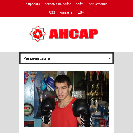
о проекте
реклама на сайте
войти
регистрация
18+
RSS
контакты