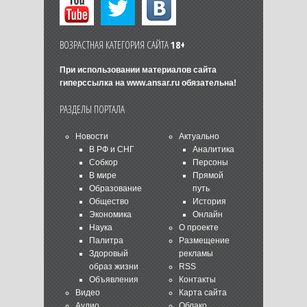
ВОЗРАСТНАЯ КАТЕГОРИЯ САЙТА
18+
При использовании материалов сайта
гиперссылка на
www.ansar.ru
обязательна!
РАЗДЕЛЫ ПОРТАЛА
Новости
Актуально
В РФ и СНГ
Аналитика
Собкор
Персоны
В мире
Прямой
Образование
путь
Общество
История
Экономика
Онлайн
Наука
О проекте
Палитра
Размещение
Здоровый
рекламы
образ жизни
RSS
Объявления
Контакты
Видео
Карта сайта
Аудио
Облако