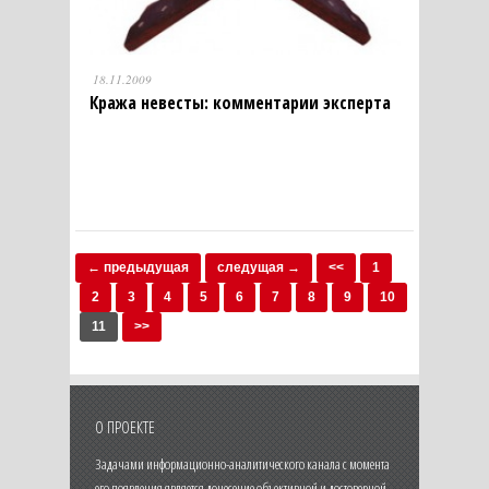
18.11.2009
Кража невесты: комментарии эксперта
← предыдущая
следущая →
<<
1
2
3
4
5
6
7
8
9
10
11
>>
О ПРОЕКТЕ
Задачами информационно-аналитического канала с момента
его появления является донесение объективной и достоверной