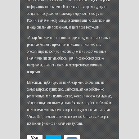
информации о событиях в России и мире и происходящих в
обществе процессах, консолидация мусульманской уммы
России, выявление случаев дискриминации по религиозным
и национальным признакам, защита прав верующих.
«Ансар.Ru» имеет собственных корреспондентов в различных
регионах России и предлагает вниманию читателей как
оперативную новостную информацию, так и эксклюзивные
аналитические статьи, обзоры, религиозно-богословские
материалы, мнения известных экспертов по различным
вопросам.
Материалы, публикуемые на «Ансар.Ru», рассчитаны на
самую широкую аудиторию. Сайт освещает как собственно
религиозную, так и политическую, экономическую, культурную,
общественную жизнь мусульман России и зарубежья. Одной из
наиболее актуальных тем, которые находят место на страницах
"Ансар.Ru", является развитие исламской банковской сферы,
исламских финансов и халяль-индустрии.