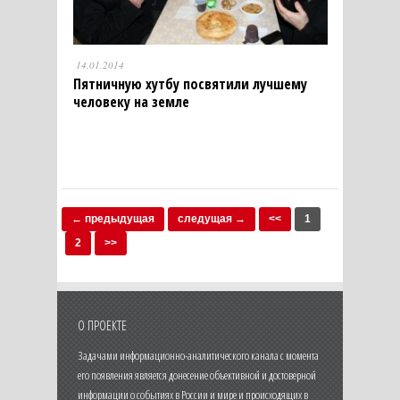
14.01.2014
Пятничную хутбу посвятили лучшему
человеку на земле
← предыдущая
следущая →
<<
1
2
>>
О ПРОЕКТЕ
Задачами информационно-аналитического канала с момента
его появления является донесение объективной и достоверной
информации о событиях в России и мире и происходящих в