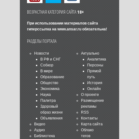
ВОЗРАСТНАЯ КАТЕГОРИЯ САЙТА
18+
При использовании материалов сайта
гиперссылка на
www.ansar.ru
обязательна!
РАЗДЕЛЫ ПОРТАЛА
Новости
Актуально
В РФ и СНГ
Аналитика
Собкор
Персоны
В мире
Прямой
Образование
путь
Общество
История
Экономика
Онлайн
Наука
О проекте
Палитра
Размещение
Здоровый
рекламы
образ жизни
RSS
Объявления
Контакты
Видео
Карта сайта
Аудио
Облако
Библиотека
тегов