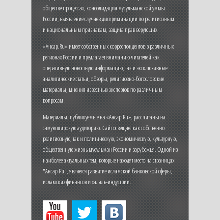
обществе процессах, консолидация мусульманской уммы
России, выявление случаев дискриминации по религиозным
и национальным признакам, защита прав верующих.
«Ансар.Ru» имеет собственных корреспондентов в различных
регионах России и предлагает вниманию читателей как
оперативную новостную информацию, так и эксклюзивные
аналитические статьи, обзоры, религиозно-богословские
материалы, мнения известных экспертов по различным
вопросам.
Материалы, публикуемые на «Ансар.Ru», рассчитаны на
самую широкую аудиторию. Сайт освещает как собственно
религиозную, так и политическую, экономическую, культурную,
общественную жизнь мусульман России и зарубежья. Одной из
наиболее актуальных тем, которые находят место на страницах
"Ансар.Ru", является развитие исламской банковской сферы,
исламских финансов и халяль-индустрии.