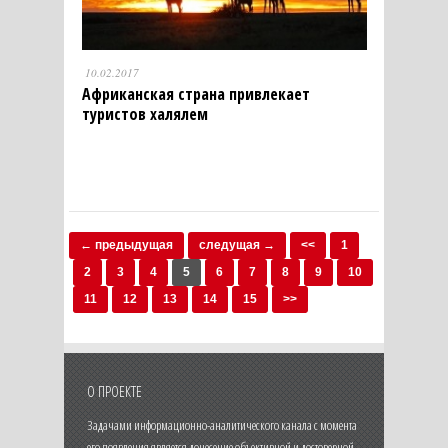
10.02.2017
Африканская страна привлекает
туристов халялем
← предыдущая
следущая →
<<
1
2
3
4
5
6
7
8
9
10
11
12
13
14
15
>>
О ПРОЕКТЕ
Задачами информационно-аналитического канала с момента
его появления является донесение объективной и достоверной