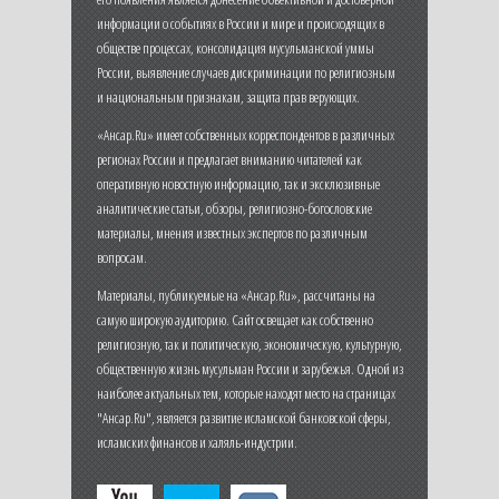
информации о событиях в России и мире и происходящих в
обществе процессах, консолидация мусульманской уммы
России, выявление случаев дискриминации по религиозным
и национальным признакам, защита прав верующих.
«Ансар.Ru» имеет собственных корреспондентов в различных
регионах России и предлагает вниманию читателей как
оперативную новостную информацию, так и эксклюзивные
аналитические статьи, обзоры, религиозно-богословские
материалы, мнения известных экспертов по различным
вопросам.
Материалы, публикуемые на «Ансар.Ru», рассчитаны на
самую широкую аудиторию. Сайт освещает как собственно
религиозную, так и политическую, экономическую, культурную,
общественную жизнь мусульман России и зарубежья. Одной из
наиболее актуальных тем, которые находят место на страницах
"Ансар.Ru", является развитие исламской банковской сферы,
исламских финансов и халяль-индустрии.