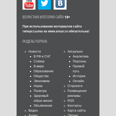
ВОЗРАСТНАЯ КАТЕГОРИЯ САЙТА
18+
При использовании материалов сайта
гиперссылка на
www.ansar.ru
обязательна!
РАЗДЕЛЫ ПОРТАЛА
Новости
Актуально
В РФ и СНГ
Аналитика
Собкор
Персоны
В мире
Прямой
Образование
путь
Общество
История
Экономика
Онлайн
Наука
О проекте
Палитра
Размещение
Здоровый
рекламы
образ жизни
RSS
Объявления
Контакты
Видео
Карта сайта
Аудио
Облако