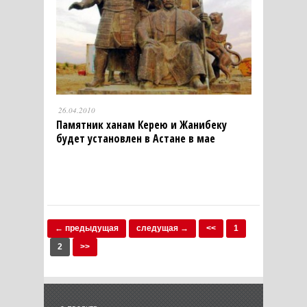
26.04.2010
Памятник ханам Керею и Жанибеку
будет установлен в Астане в мае
← предыдущая
следущая →
<<
1
2
>>