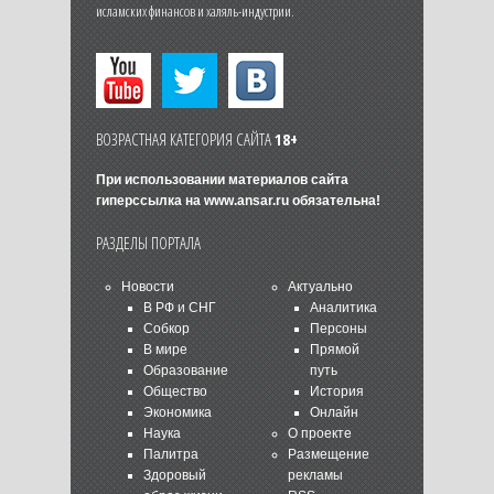
исламских финансов и халяль-индустрии.
ВОЗРАСТНАЯ КАТЕГОРИЯ САЙТА
18+
При использовании материалов сайта
гиперссылка на
www.ansar.ru
обязательна!
РАЗДЕЛЫ ПОРТАЛА
Новости
Актуально
В РФ и СНГ
Аналитика
Собкор
Персоны
В мире
Прямой
Образование
путь
Общество
История
Экономика
Онлайн
Наука
О проекте
Палитра
Размещение
Здоровый
рекламы