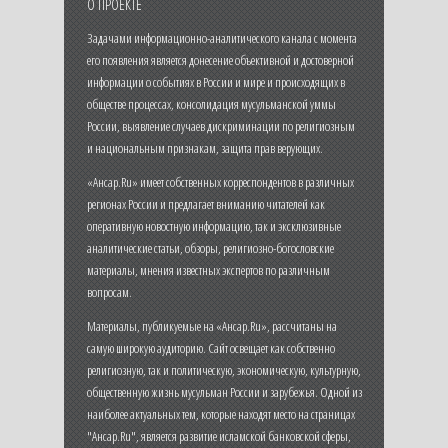
О ПРОЕКТЕ
Задачами информационно-аналитического канала с момента
его появления является донесение объективной и достоверной
информации о событиях в России и мире и происходящих в
обществе процессах, консолидация мусульманской уммы
России, выявление случаев дискриминации по религиозным
и национальным признакам, защита прав верующих.
«Ансар.Ru» имеет собственных корреспондентов в различных
регионах России и предлагает вниманию читателей как
оперативную новостную информацию, так и эксклюзивные
аналитические статьи, обзоры, религиозно-богословские
материалы, мнения известных экспертов по различным
вопросам.
Материалы, публикуемые на «Ансар.Ru», рассчитаны на
самую широкую аудиторию. Сайт освещает как собственно
религиозную, так и политическую, экономическую, культурную,
общественную жизнь мусульман России и зарубежья. Одной из
наиболее актуальных тем, которые находят место на страницах
"Ансар.Ru", является развитие исламской банковской сферы,