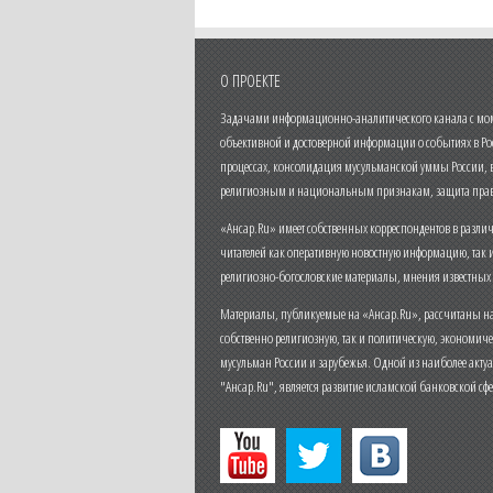
О ПРОЕКТЕ
Задачами информационно-аналитического канала с моме
объективной и достоверной информации о событиях в Ро
процессах, консолидация мусульманской уммы России,
религиозным и национальным признакам, защита прав
«Ансар.Ru» имеет собственных корреспондентов в разли
читателей как оперативную новостную информацию, так 
религиозно-богословские материалы, мнения известных
Материалы, публикуемые на «Ансар.Ru», рассчитаны на
собственно религиозную, так и политическую, экономич
мусульман России и зарубежья. Одной из наиболее актуа
"Ансар.Ru", является развитие исламской банковской сф