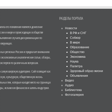
РАЗДЕЛЫ ПОРТАЛА
нта его появления является донесение
Новости
ссии и мире и происходящих в обществе
В РФ и СНГ
 выявление случаев дискриминации по
Собкор
В мире
 верующих.
Образование
чных регионах России и предлагает вниманию
Общество
и эксклюзивные аналитические статьи, обзоры,
Экономика
Наука
 экспертов по различным вопросам.
Палитра
 самую широкую аудиторию. Сайт освещает как
Здоровый образ жизни
Объявления
ескую, культурную, общественную жизнь
Видео
льных тем, которые находят место на страницах
Аудио
еры, исламских финансов и халяль-индустрии.
Библиотека
Фотогалерея