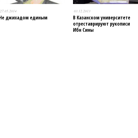
27.05.2014
03.12.2013
Не джихадом единым
В Казанском университете
отреставрируют рукописи
Ибн Сины