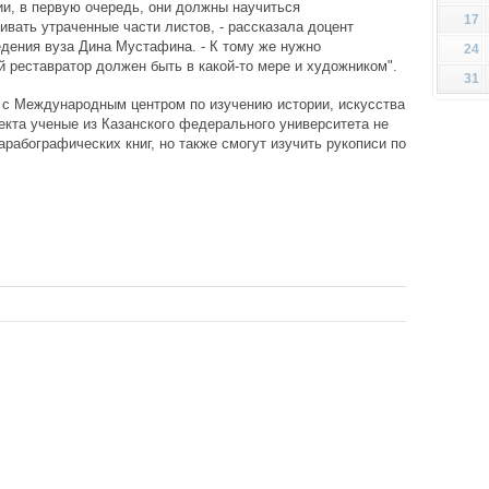
ии, в первую очередь, они должны научиться
17
ивать утраченные части листов, - рассказала доцент
дения вуза Дина Мустафина. - К тому же нужно
24
й реставратор должен быть в какой-то мере и художником".
31
 с Международным центром по изучению истории, искусства
оекта ученые из Казанского федерального университета не
арабографических книг, но также смогут изучить рукописи по