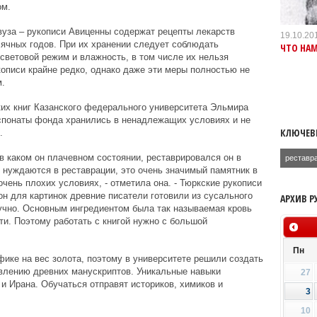
ом.
вуза – рукописи Авиценны содержат рецепты лекарств
19.10.20
сячных годов. При их хранении следует соблюдать
ЧТО НАМ
световой режим и влажность, в том числе их нельзя
описи крайне редко, однако даже эти меры полностью не
.
их книг Казанского федерального университета Эльмира
кспонаты фонда хранились в ненадлежащих условиях и не
КЛЮЧЕВ
.
в каком он плачевном состоянии, реставрировался он в
реставр
и нуждаются в реставрации, это очень значимый памятник в
очень плохих условиях, - отметила она. - Тюркские рукописи
 для картинок древние писатели готовили из сусального
АРХИВ Р
учно. Основным ингредиентом была так называемая кровь
ти. Поэтому работать с книгой нужно с большой
Пн
фике на вес золота, поэтому в университете решили создать
влению древних манускриптов. Уникальные навыки
27
и Ирана. Обучаться отправят историков, химиков и
3
10