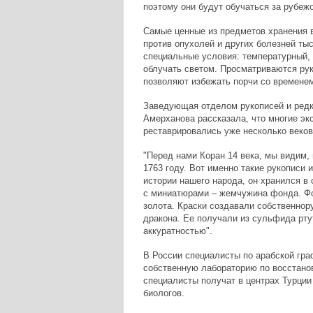
поэтому они будут обучаться за рубеж
Самые ценные из предметов хранения 
против опухолей и других болезней ты
специальные условия: температурный, 
облучать светом. Просматриваются рук
позволяют избежать порчи со временем
Заведующая отделом рукописей и редк
Амерханова рассказала, что многие э
реставрировались уже несколько веков
"Перед нами Коран 14 века, мы видим, 
1763 году. Вот именно такие рукописи 
истории нашего народа, он хранился в 
с миниатюрами – жемчужина фонда. Фон
золота. Краски создавали собственнор
дракона. Ее получали из сульфида рту
аккуратностью".
В России специалисты по арабской гра
собственную лабораторию по восстано
специалисты получат в центрах Турции 
биологов.