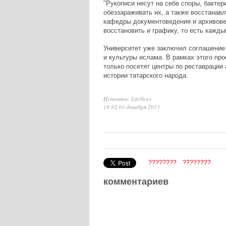
"Рукописи несут на себе споры, бактер
обеззараживать их, а также восстанавл
кафедры документоведения и архивове
восстановить и графику, то есть кажды
Университет уже заключил соглашение
и культуры ислама. В рамках этого пр
только посетят центры по реставрации 
истории татарского народа.
Источник: LifeNews
18:02 03 декабря 2013
????????
????????
комментариев