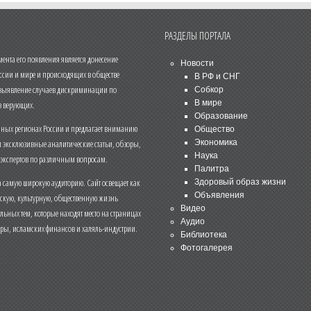
РАЗДЕЛЫ ПОРТАЛА
нта его появления является донесение
Новости
ссии и мире и происходящих в обществе
В РФ и СНГ
 выявление случаев дискриминации по
Собкор
В мире
 верующих.
Образование
чных регионах России и предлагает вниманию
Общество
и эксклюзивные аналитические статьи, обзоры,
Экономика
Наука
 экспертов по различным вопросам.
Палитра
 самую широкую аудиторию. Сайт освещает как
Здоровый образ жизни
Объявления
ескую, культурную, общественную жизнь
Видео
льных тем, которые находят место на страницах
Аудио
еры, исламских финансов и халяль-индустрии.
Библиотека
Фотогалерея