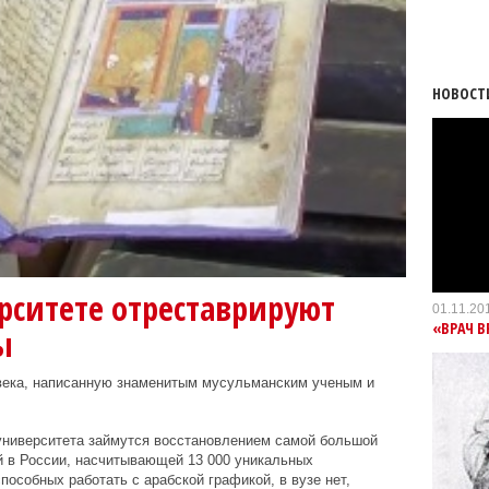
НОВОСТ
рситете отреставрируют
01.11.20
«ВРАЧ В
ы
 века, написанную знаменитым мусульманским ученым и
университета займутся восстановлением самой большой
й в России, насчитывающей 13 000 уникальных
пособных работать с арабской графикой, в вузе нет,