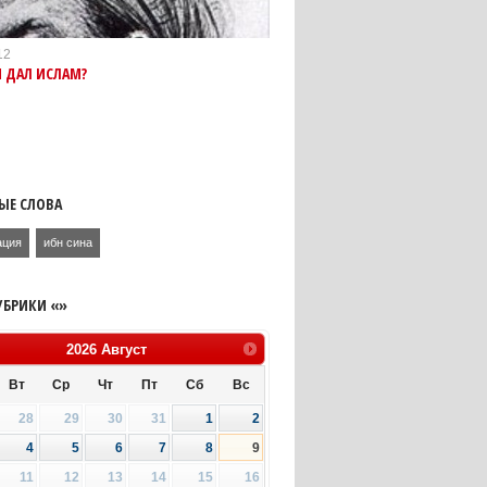
12
 ДАЛ ИСЛАМ?
ЫЕ СЛОВА
ация
ибн сина
УБРИКИ «»
2026
Август
Вт
Ср
Чт
Пт
Сб
Вс
28
29
30
31
1
2
4
5
6
7
8
9
11
12
13
14
15
16