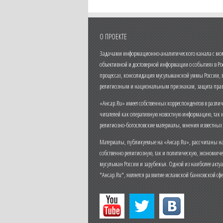
О ПРОЕКТЕ
Задачами информационно-аналитического канала с моме
объективной и достоверной информации о событиях в Ро
процессах, консолидация мусульманской уммы России,
религиозным и национальным признакам, защита прав
«Ансар.Ru» имеет собственных корреспондентов в разли
читателей как оперативную новостную информацию, так 
религиозно-богословские материалы, мнения известных
Материалы, публикуемые на «Ансар.Ru», рассчитаны на
собственно религиозную, так и политическую, экономич
мусульман России и зарубежья. Одной из наиболее актуа
"Ансар.Ru", является развитие исламской банковской сф