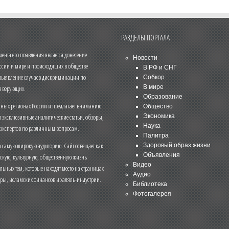
РАЗДЕЛЫ ПОРТАЛА
нта его появления является донесение
Новости
ссии и мире и происходящих в обществе
В РФ и СНГ
 выявление случаев дискриминации по
Собкор
В мире
 верующих.
Образование
чных регионах России и предлагает вниманию
Общество
и эксклюзивные аналитические статьи, обзоры,
Экономика
Наука
 экспертов по различным вопросам.
Палитра
 самую широкую аудиторию. Сайт освещает как
Здоровый образ жизни
Объявления
ескую, культурную, общественную жизнь
Видео
льных тем, которые находят место на страницах
Аудио
еры, исламских финансов и халяль-индустрии.
Библиотека
Фотогалерея