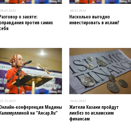
16.03.2014
08.03.2014
Разговор о закяте:
Насколько выгодно
оправдания против самих
инвестировать в ислам?
себя
22.11.2013
30.01.2013
Онлайн-конференция Мадины
Жители Казани пройдут
Калимуллиной на "Ансар.Ru"
ликбез по исламским
финансам