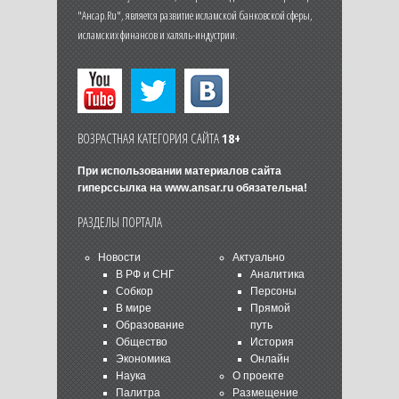
"Ансар.Ru", является развитие исламской банковской сферы,
исламских финансов и халяль-индустрии.
ВОЗРАСТНАЯ КАТЕГОРИЯ САЙТА
18+
При использовании материалов сайта
гиперссылка на
www.ansar.ru
обязательна!
РАЗДЕЛЫ ПОРТАЛА
Новости
Актуально
В РФ и СНГ
Аналитика
Собкор
Персоны
В мире
Прямой
Образование
путь
Общество
История
Экономика
Онлайн
Наука
О проекте
Палитра
Размещение