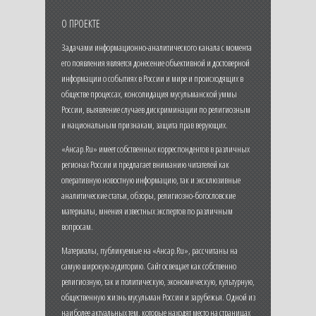
О ПРОЕКТЕ
Задачами информационно-аналитического канала с момента
его появления является донесение объективной и достоверной
информации о событиях в России и мире и происходящих в
обществе процессах, консолидация мусульманской уммы
России, выявление случаев дискриминации по религиозным
и национальным признакам, защита прав верующих.
«Ансар.Ru» имеет собственных корреспондентов в различных
регионах России и предлагает вниманию читателей как
оперативную новостную информацию, так и эксклюзивные
аналитические статьи, обзоры, религиозно-богословские
материалы, мнения известных экспертов по различным
вопросам.
Материалы, публикуемые на «Ансар.Ru», рассчитаны на
самую широкую аудиторию. Сайт освещает как собственно
религиозную, так и политическую, экономическую, культурную,
общественную жизнь мусульман России и зарубежья. Одной из
наиболее актуальных тем, которые находят место на страницах