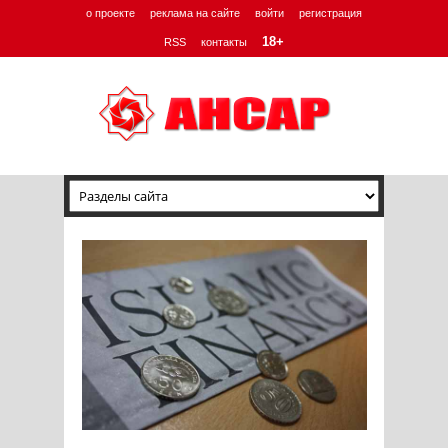
о проекте
реклама на сайте
войти
регистрация
18+
RSS
контакты