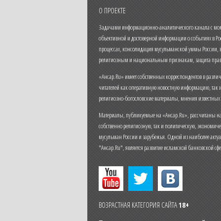
О ПРОЕКТЕ
Задачами информационно-аналитического канала с моме
объективной и достоверной информации о событиях в Ро
процессах, консолидация мусульманской уммы России,
религиозным и национальным признакам, защита прав
«Ансар.Ru» имеет собственных корреспондентов в разли
читателей как оперативную новостную информацию, так 
религиозно-богословские материалы, мнения известных
Материалы, публикуемые на «Ансар.Ru», рассчитаны на
собственно религиозную, так и политическую, экономич
мусульман России и зарубежья. Одной из наиболее актуа
"Ансар.Ru", является развитие исламской банковской сф
ВОЗРАСТНАЯ КАТЕГОРИЯ САЙТА
18+