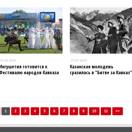
31.08.2016
25.07.2016
Ингушетия готовится к
Казанская молодежь
Фестивалю народов Кавказа
сразилась в "Битве за Кавказ"
1
2
3
4
5
6
7
8
9
10
11
>>