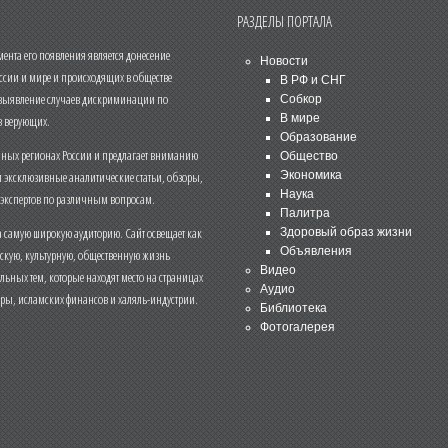
РАЗДЕЛЫ ПОРТАЛА
нта его появления является донесение
Новости
ссии и мире и происходящих в обществе
В РФ и СНГ
 выявление случаев дискриминации по
Собкор
В мире
 верующих.
Образование
чных регионах России и предлагает вниманию
Общество
и эксклюзивные аналитические статьи, обзоры,
Экономика
Наука
 экспертов по различным вопросам.
Палитра
 самую широкую аудиторию. Сайт освещает как
Здоровый образ жизни
Объявления
ескую, культурную, общественную жизнь
Видео
льных тем, которые находят место на страницах
Аудио
еры, исламских финансов и халяль-индустрии.
Библиотека
Фотогалерея