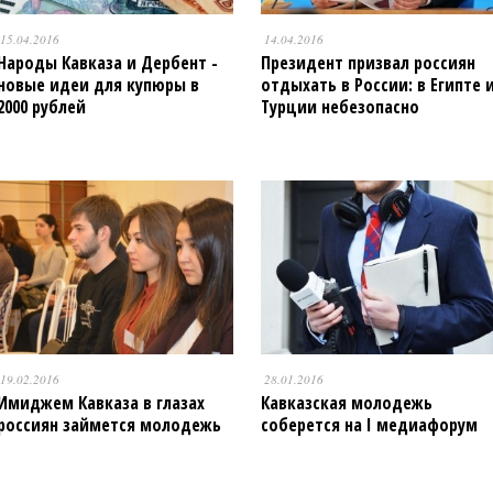
15.04.2016
14.04.2016
Народы Кавказа и Дербент -
Президент призвал россиян
новые идеи для купюры в
отдыхать в России: в Египте 
2000 рублей
Турции небезопасно
19.02.2016
28.01.2016
Имиджем Кавказа в глазах
Кавказская молодежь
россиян займется молодежь
соберется на I медиафорум