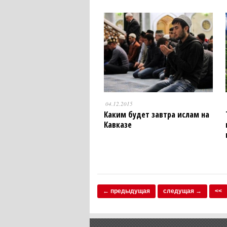
04.12.2015
Каким будет завтра ислам на
Кавказе
← предыдущая
следущая →
<<