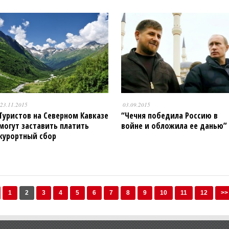
23.11.2015
03.09.2015
Туристов на Северном Кавказе
“Чечня победила Россию в
могут заставить платить
войне и обложила ее данью”
курортный сбор
1
2
3
4
5
6
7
8
9
10
11
12
>>