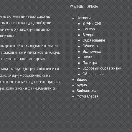
РАЗДЕЛЫ ПОРТАЛА
нта его появления является донесение
Новости
ссии и мире и происходящих в обществе
В РФ и СНГ
 выявление случаев дискриминации по
Собкор
В мире
 верующих.
Образование
чных регионах России и предлагает вниманию
Общество
и эксклюзивные аналитические статьи, обзоры,
Экономика
Наука
 экспертов по различным вопросам.
Палитра
 самую широкую аудиторию. Сайт освещает как
Здоровый образ жизни
Объявления
ескую, культурную, общественную жизнь
Видео
льных тем, которые находят место на страницах
Аудио
еры, исламских финансов и халяль-индустрии.
Библиотека
Фотогалерея