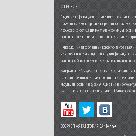
О ПРОЕКТЕ
Задачами информационно-аналитического канала с моме
объективной и достоверной информации о событиях в Ро
процессах, консолидация мусульманской уммы России,
религиозным и национальным признакам, защита прав
«Ансар.Ru» имеет собственных корреспондентов в разли
читателей как оперативную новостную информацию, так 
религиозно-богословские материалы, мнения известных
Материалы, публикуемые на «Ансар.Ru», рассчитаны на
собственно религиозную, так и политическую, экономич
мусульман России и зарубежья. Одной из наиболее актуа
"Ансар.Ru", является развитие исламской банковской сф
ВОЗРАСТНАЯ КАТЕГОРИЯ САЙТА
18+