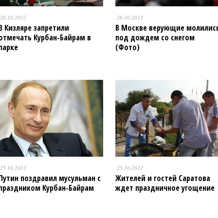
26.10.2012
26.10.2012
В Кизляре запретили
В Москве верующие молилис
отмечать Курбан-Байрам в
под дождем со снегом
парке
(Фото)
25.10.2012
25.10.2012
Путин поздравил мусульман c
Жителей и гостей Саратова
праздником Курбан-Байрам
ждет праздничное угощение