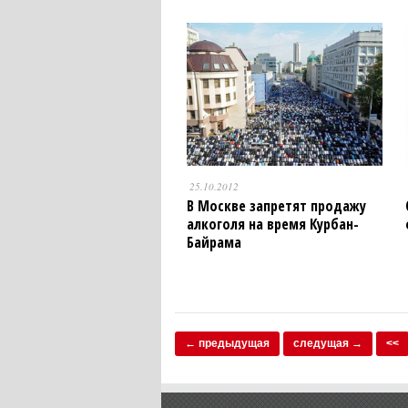
25.10.2012
В Москве запретят продажу
алкоголя на время Курбан-
Байрама
← предыдущая
следущая →
<<