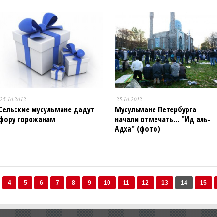
25.10.2012
25.10.2012
Сельские мусульмане дадут
Мусульмане Петербурга
фору горожанам
начали отмечать... "Ид аль-
Адха" (фото)
4
5
6
7
8
9
10
11
12
13
14
15