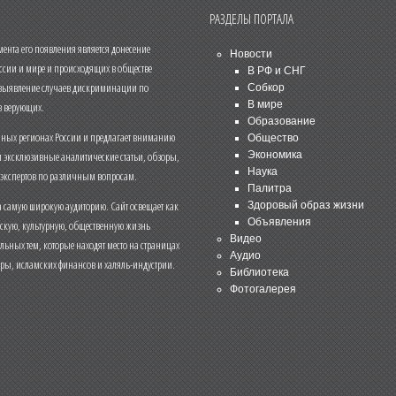
РАЗДЕЛЫ ПОРТАЛА
нта его появления является донесение
Новости
ссии и мире и происходящих в обществе
В РФ и СНГ
 выявление случаев дискриминации по
Собкор
В мире
 верующих.
Образование
чных регионах России и предлагает вниманию
Общество
и эксклюзивные аналитические статьи, обзоры,
Экономика
Наука
 экспертов по различным вопросам.
Палитра
 самую широкую аудиторию. Сайт освещает как
Здоровый образ жизни
Объявления
ескую, культурную, общественную жизнь
Видео
льных тем, которые находят место на страницах
Аудио
еры, исламских финансов и халяль-индустрии.
Библиотека
Фотогалерея