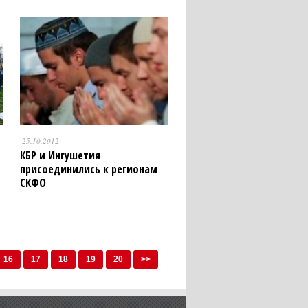
25.10.2012
КБР и Ингушетия
присоединились к регионам
СКФО
16
17
18
19
20
>>