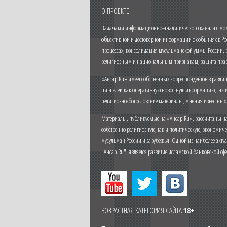
О ПРОЕКТЕ
Задачами информационно-аналитического канала с моме
объективной и достоверной информации о событиях в Ро
процессах, консолидация мусульманской уммы России,
религиозным и национальным признакам, защита прав
«Ансар.Ru» имеет собственных корреспондентов в разли
читателей как оперативную новостную информацию, так 
религиозно-богословские материалы, мнения известных
Материалы, публикуемые на «Ансар.Ru», рассчитаны на
собственно религиозную, так и политическую, экономич
мусульман России и зарубежья. Одной из наиболее актуа
"Ансар.Ru", является развитие исламской банковской сф
ВОЗРАСТНАЯ КАТЕГОРИЯ САЙТА
18+