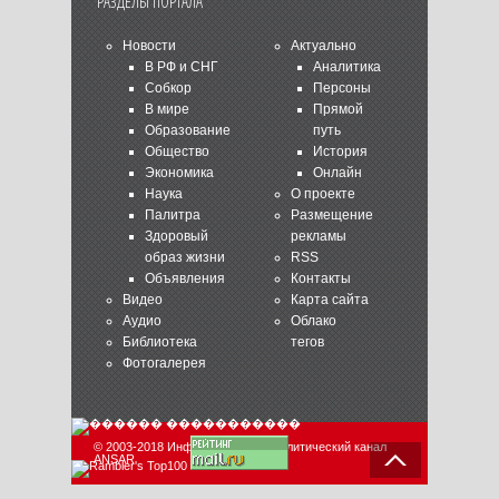
РАЗДЕЛЫ ПОРТАЛА
Новости
Актуально
В РФ и СНГ
Аналитика
Собкор
Персоны
В мире
Прямой
Образование
путь
Общество
История
Экономика
Онлайн
Наука
О проекте
Палитра
Размещение
Здоровый
рекламы
образ жизни
RSS
Объявления
Контакты
Видео
Карта сайта
Аудио
Облако
Библиотека
тегов
Фотогалерея
© 2003-2018 Информационно-аналитический канал
ANSAR