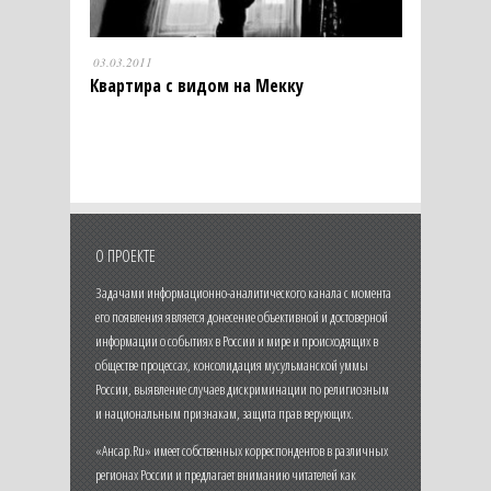
03.03.2011
Квартира с видом на Мекку
О ПРОЕКТЕ
Задачами информационно-аналитического канала с момента
его появления является донесение объективной и достоверной
информации о событиях в России и мире и происходящих в
обществе процессах, консолидация мусульманской уммы
России, выявление случаев дискриминации по религиозным
и национальным признакам, защита прав верующих.
«Ансар.Ru» имеет собственных корреспондентов в различных
регионах России и предлагает вниманию читателей как