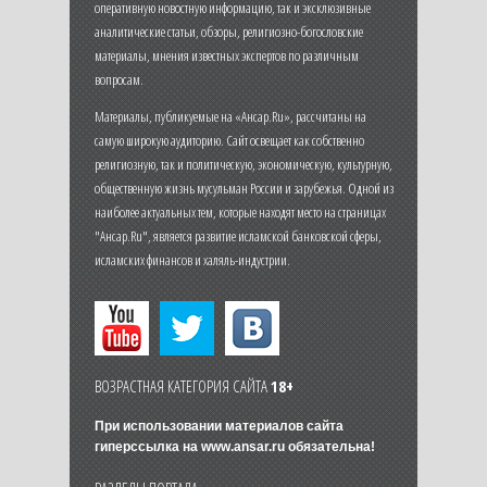
оперативную новостную информацию, так и эксклюзивные
аналитические статьи, обзоры, религиозно-богословские
материалы, мнения известных экспертов по различным
вопросам.
Материалы, публикуемые на «Ансар.Ru», рассчитаны на
самую широкую аудиторию. Сайт освещает как собственно
религиозную, так и политическую, экономическую, культурную,
общественную жизнь мусульман России и зарубежья. Одной из
наиболее актуальных тем, которые находят место на страницах
"Ансар.Ru", является развитие исламской банковской сферы,
исламских финансов и халяль-индустрии.
ВОЗРАСТНАЯ КАТЕГОРИЯ САЙТА
18+
При использовании материалов сайта
гиперссылка на
www.ansar.ru
обязательна!