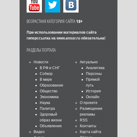
ВОЗРАСТНАЯ КАТЕГОРИЯ САЙТА
18+
При использовании материалов сайта
гиперссылка на
www.ansar.ru
обязательна!
РАЗДЕЛЫ ПОРТАЛА
Новости
Актуально
В РФ и СНГ
Аналитика
Собкор
Персоны
В мире
Прямой
Образование
путь
Общество
История
Экономика
Онлайн
Наука
О проекте
Палитра
Размещение
Здоровый
рекламы
образ жизни
RSS
Объявления
Контакты
Видео
Карта сайта