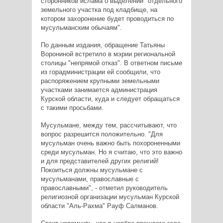
сторонников ислама о выделении "отдельного
земельного участка под кладбище, на
котором захоронение будет проводиться по
мусульманским обычаям".
По данным издания, обращение Татьяны
Ворониной встретило в мэрии региональной
столицы "непрямой отказ". В ответном письме
из горадминистрации ей сообщили, что
распоряжением крупными земельными
участками занимается администрация
Курской области, куда и следует обращаться
с такими просьбами.
Мусульмане, между тем, рассчитывают, что
вопрос разрешится положительно. "Для
мусульман очень важно быть похороненными
среди мусульман. Но я считаю, что это важно
и для представителей других религий!
Покоиться должны мусульмане с
мусульманами, православные с
православными", - отметил руководитель
религиозной организации мусульман Курской
области "Аль-Рахма" Рауф Салманов.