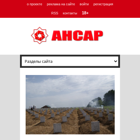
о проекте
реклама на сайте
войти
регистрация
18+
RSS
контакты