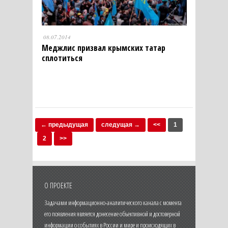
08.07.2014
Меджлис призвал крымских татар
сплотиться
← предыдущая
следущая →
<<
1
2
>>
О ПРОЕКТЕ
Задачами информационно-аналитического канала с момента
его появления является донесение объективной и достоверной
информации о событиях в России и мире и происходящих в