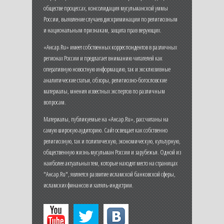
обществе процессах, консолидация мусульманской уммы
России, выявление случаев дискриминации по религиозным
и национальным признакам, защита прав верующих.
«Ансар.Ru» имеет собственных корреспондентов в различных
регионах России и предлагает вниманию читателей как
оперативную новостную информацию, так и эксклюзивные
аналитические статьи, обзоры, религиозно-богословские
материалы, мнения известных экспертов по различным
вопросам.
Материалы, публикуемые на «Ансар.Ru», рассчитаны на
самую широкую аудиторию. Сайт освещает как собственно
религиозную, так и политическую, экономическую, культурную,
общественную жизнь мусульман России и зарубежья. Одной из
наиболее актуальных тем, которые находят место на страницах
"Ансар.Ru", является развитие исламской банковской сферы,
исламских финансов и халяль-индустрии.