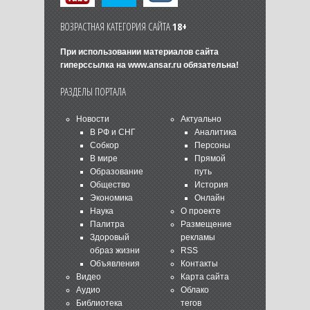
ВОЗРАСТНАЯ КАТЕГОРИЯ САЙТА
18+
При использовании материалов сайта
гиперссылка на
www.ansar.ru
обязательна!
РАЗДЕЛЫ ПОРТАЛА
Новости
Актуально
В РФ и СНГ
Аналитика
Собкор
Персоны
В мире
Прямой
Образование
путь
Общество
История
Экономика
Онлайн
Наука
О проекте
Палитра
Размещение
Здоровый
рекламы
образ жизни
RSS
Объявления
Контакты
Видео
Карта сайта
Аудио
Облако
Библиотека
тегов