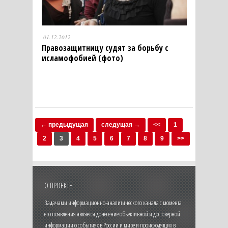
01.12.2012
Правозащитницу судят за борьбу с
исламофобией (фото)
← предыдущая
следущая →
<<
1
2
3
4
5
6
7
8
9
>>
О ПРОЕКТЕ
Задачами информационно-аналитического канала с момента
его появления является донесение объективной и достоверной
информации о событиях в России и мире и происходящих в