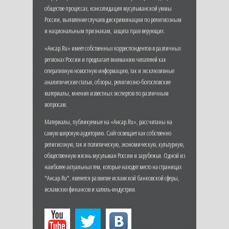
обществе процессах, консолидация мусульманской уммы
России, выявление случаев дискриминации по религиозным
и национальным признакам, защита прав верующих.
«Ансар.Ru» имеет собственных корреспондентов в различных
регионах России и предлагает вниманию читателей как
оперативную новостную информацию, так и эксклюзивные
аналитические статьи, обзоры, религиозно-богословские
материалы, мнения известных экспертов по различным
вопросам.
Материалы, публикуемые на «Ансар.Ru», рассчитаны на
самую широкую аудиторию. Сайт освещает как собственно
религиозную, так и политическую, экономическую, культурную,
общественную жизнь мусульман России и зарубежья. Одной из
наиболее актуальных тем, которые находят место на страницах
"Ансар.Ru", является развитие исламской банковской сферы,
исламских финансов и халяль-индустрии.