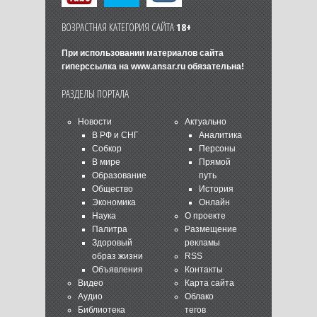
ВОЗРАСТНАЯ КАТЕГОРИЯ САЙТА
18+
При использовании материалов сайта
гиперссылка на
www.ansar.ru
обязательна!
РАЗДЕЛЫ ПОРТАЛА
Новости
Актуально
В РФ и СНГ
Аналитика
Собкор
Персоны
В мире
Прямой
Образование
путь
Общество
История
Экономика
Онлайн
Наука
О проекте
Палитра
Размещение
Здоровый
рекламы
образ жизни
RSS
Объявления
Контакты
Видео
Карта сайта
Аудио
Облако
Библиотека
тегов