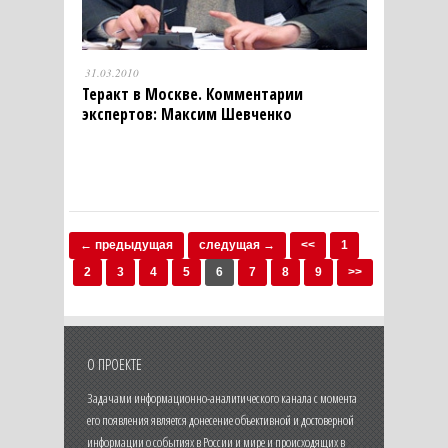
31.03.2010
Теракт в Москве. Комментарии
экспертов: Максим Шевченко
← предыдущая
следущая →
<<
1
2
3
4
5
6
7
8
9
>>
О ПРОЕКТЕ
Задачами информационно-аналитического канала с момента
его появления является донесение объективной и достоверной
информации о событиях в России и мире и происходящих в