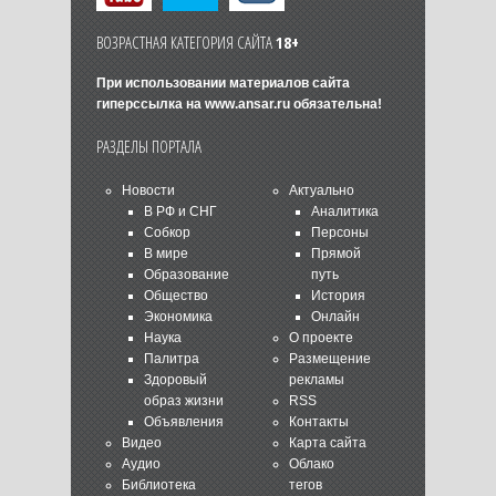
ВОЗРАСТНАЯ КАТЕГОРИЯ САЙТА
18+
При использовании материалов сайта
гиперссылка на
www.ansar.ru
обязательна!
РАЗДЕЛЫ ПОРТАЛА
Новости
Актуально
В РФ и СНГ
Аналитика
Собкор
Персоны
В мире
Прямой
Образование
путь
Общество
История
Экономика
Онлайн
Наука
О проекте
Палитра
Размещение
Здоровый
рекламы
образ жизни
RSS
Объявления
Контакты
Видео
Карта сайта
Аудио
Облако
Библиотека
тегов