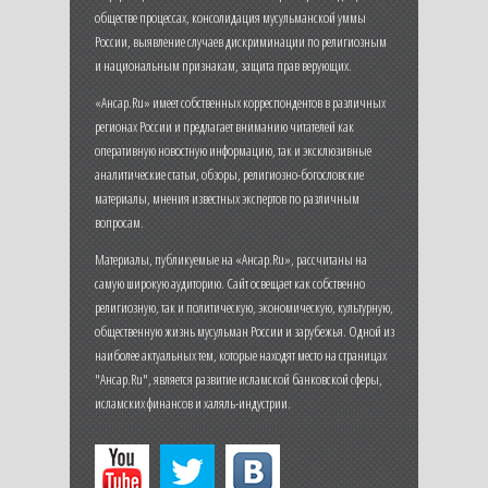
обществе процессах, консолидация мусульманской уммы
России, выявление случаев дискриминации по религиозным
и национальным признакам, защита прав верующих.
«Ансар.Ru» имеет собственных корреспондентов в различных
регионах России и предлагает вниманию читателей как
оперативную новостную информацию, так и эксклюзивные
аналитические статьи, обзоры, религиозно-богословские
материалы, мнения известных экспертов по различным
вопросам.
Материалы, публикуемые на «Ансар.Ru», рассчитаны на
самую широкую аудиторию. Сайт освещает как собственно
религиозную, так и политическую, экономическую, культурную,
общественную жизнь мусульман России и зарубежья. Одной из
наиболее актуальных тем, которые находят место на страницах
"Ансар.Ru", является развитие исламской банковской сферы,
исламских финансов и халяль-индустрии.