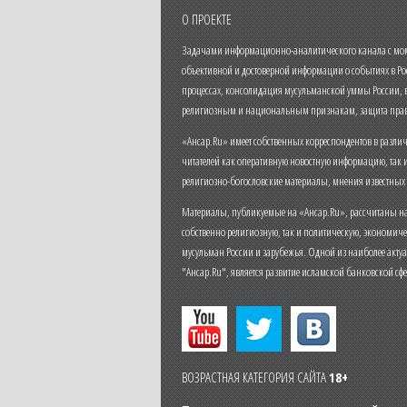
О ПРОЕКТЕ
Задачами информационно-аналитического канала с моме
объективной и достоверной информации о событиях в Ро
процессах, консолидация мусульманской уммы России,
религиозным и национальным признакам, защита прав
«Ансар.Ru» имеет собственных корреспондентов в разли
читателей как оперативную новостную информацию, так 
религиозно-богословские материалы, мнения известных
Материалы, публикуемые на «Ансар.Ru», рассчитаны на
собственно религиозную, так и политическую, экономич
мусульман России и зарубежья. Одной из наиболее актуа
"Ансар.Ru", является развитие исламской банковской сф
ВОЗРАСТНАЯ КАТЕГОРИЯ САЙТА
18+