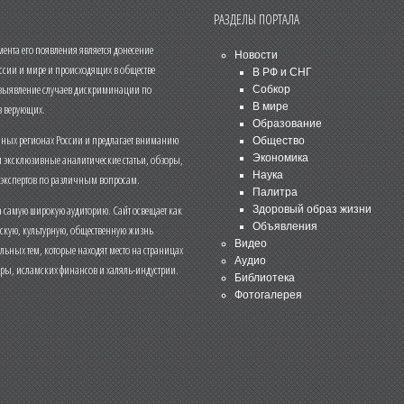
РАЗДЕЛЫ ПОРТАЛА
нта его появления является донесение
Новости
ссии и мире и происходящих в обществе
В РФ и СНГ
 выявление случаев дискриминации по
Собкор
В мире
 верующих.
Образование
чных регионах России и предлагает вниманию
Общество
и эксклюзивные аналитические статьи, обзоры,
Экономика
Наука
 экспертов по различным вопросам.
Палитра
 самую широкую аудиторию. Сайт освещает как
Здоровый образ жизни
Объявления
ескую, культурную, общественную жизнь
Видео
льных тем, которые находят место на страницах
Аудио
еры, исламских финансов и халяль-индустрии.
Библиотека
Фотогалерея