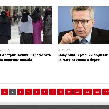
17.05.2017
03.05.2017
В Австрии начнут штрафовать
Главу МВД Германии подняли
за ношение никаба
на смех за слова о бурке
1
2
3
4
5
6
7
8
9
10
11
12
>>