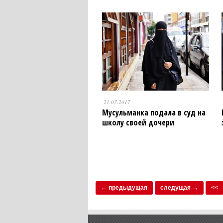
21.07.2017
Мусульманка подала в суд на
школу своей дочери
← предыдущая
следущая →
<<