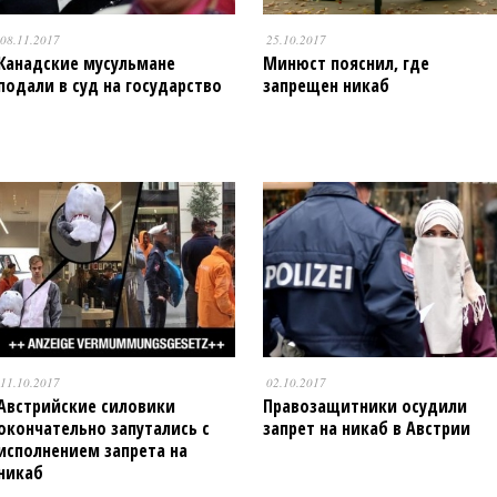
08.11.2017
25.10.2017
Канадские мусульмане
Минюст пояснил, где
подали в суд на государство
запрещен никаб
11.10.2017
02.10.2017
Австрийские силовики
Правозащитники осудили
окончательно запутались с
запрет на никаб в Австрии
исполнением запрета на
никаб