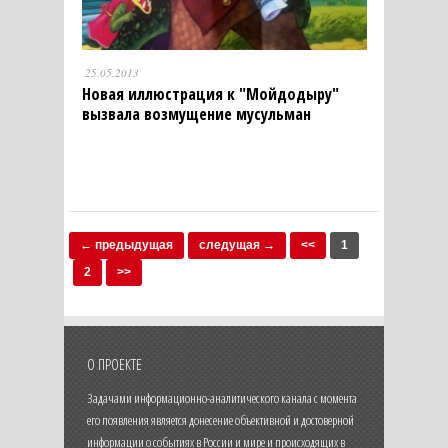
25.05.2013
Новая иллюстрация к "Мойдодыру"
вызвала возмущение мусульман
← предыдущая
следущая →
<<
1
2
>>
О ПРОЕКТЕ
Задачами информационно-аналитического канала с момента
его появления является донесение объективной и достоверной
информации о событиях в России и мире и происходящих в