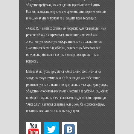
обществе процессах, консолидация мусульманской уммы
России, выявление случаев дискриминации по религиозным
и национальным признакам, защита прав верующих.
«Ансар.Ru» имеет собственных корреспондентов в различных
регионах России и предлагает вниманию читателей как
оперативную новостную информацию, так и эксклюзивные
аналитические статьи, обзоры, религиозно-богословские
материалы, мнения известных экспертов по различным
вопросам.
Материалы, публикуемые на «Ансар.Ru», рассчитаны на
самую широкую аудиторию. Сайт освещает как собственно
религиозную, так и политическую, экономическую, культурную,
общественную жизнь мусульман России и зарубежья. Одной из
наиболее актуальных тем, которые находят место на страницах
"Ансар.Ru", является развитие исламской банковской сферы,
исламских финансов и халяль-индустрии.