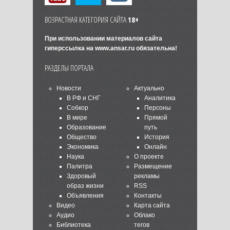
ВОЗРАСТНАЯ КАТЕГОРИЯ САЙТА
18+
При использовании материалов сайта
гиперссылка на
www.ansar.ru
обязательна!
РАЗДЕЛЫ ПОРТАЛА
Новости
Актуально
В РФ и СНГ
Аналитика
Собкор
Персоны
В мире
Прямой
Образование
путь
Общество
История
Экономика
Онлайн
Наука
О проекте
Палитра
Размещение
Здоровый
рекламы
образ жизни
RSS
Объявления
Контакты
Видео
Карта сайта
Аудио
Облако
Библиотека
тегов