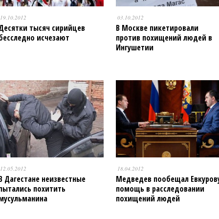
19.10.2012
03.10.2012
Десятки тысяч сирийцев
В Москве пикетировали
бесследно исчезают
против похищений людей в
Ингушетии
12.05.2012
18.04.2012
В Дагестане неизвестные
Медведев пообещал Евкуров
пытались похитить
помощь в расследовании
мусульманина
похищений людей