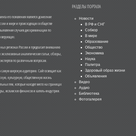
РАЗДЕЛЫ ПОРТАЛА
нта его появления является донесение
Новости
ссии и мире и происходящих в обществе
В РФ и СНГ
 выявление случаев дискриминации по
Собкор
В мире
 верующих.
Образование
чных регионах России и предлагает вниманию
Общество
и эксклюзивные аналитические статьи, обзоры,
Экономика
Наука
 экспертов по различным вопросам.
Палитра
 самую широкую аудиторию. Сайт освещает как
Здоровый образ жизни
Объявления
ескую, культурную, общественную жизнь
Видео
льных тем, которые находят место на страницах
Аудио
еры, исламских финансов и халяль-индустрии.
Библиотека
Фотогалерея