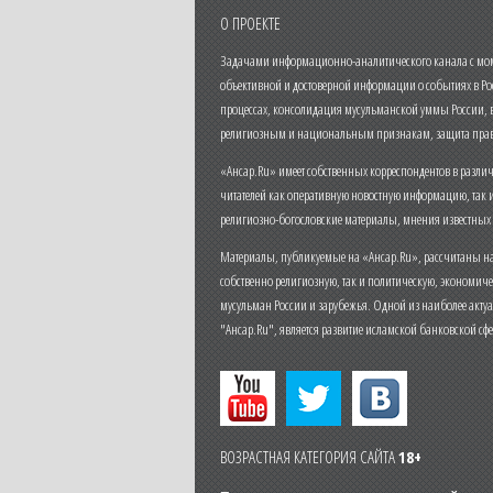
О ПРОЕКТЕ
Задачами информационно-аналитического канала с моме
объективной и достоверной информации о событиях в Ро
процессах, консолидация мусульманской уммы России,
религиозным и национальным признакам, защита прав
«Ансар.Ru» имеет собственных корреспондентов в разли
читателей как оперативную новостную информацию, так 
религиозно-богословские материалы, мнения известных
Материалы, публикуемые на «Ансар.Ru», рассчитаны на
собственно религиозную, так и политическую, экономич
мусульман России и зарубежья. Одной из наиболее актуа
"Ансар.Ru", является развитие исламской банковской сф
ВОЗРАСТНАЯ КАТЕГОРИЯ САЙТА
18+