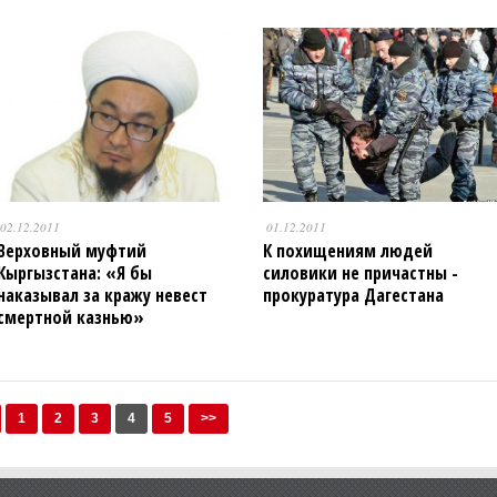
02.12.2011
01.12.2011
Верховный муфтий
К похищениям людей
Кыргызстана: «Я бы
силовики не причастны -
наказывал за кражу невест
прокуратура Дагестана
смертной казнью»
1
2
3
4
5
>>