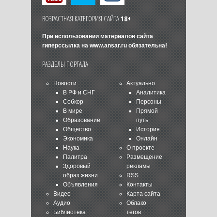
ВОЗРАСТНАЯ КАТЕГОРИЯ САЙТА
18+
При использовании материалов сайта
гиперссылка на
www.ansar.ru
обязательна!
РАЗДЕЛЫ ПОРТАЛА
Новости
Актуально
В РФ и СНГ
Аналитика
Собкор
Персоны
В мире
Прямой
Образование
путь
Общество
История
Экономика
Онлайн
Наука
О проекте
Палитра
Размещение
Здоровый
рекламы
образ жизни
RSS
Объявления
Контакты
Видео
Карта сайта
Аудио
Облако
Библиотека
тегов