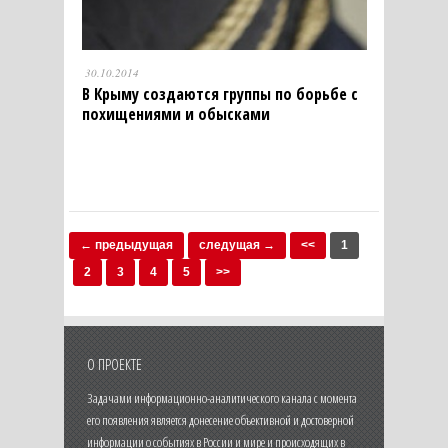
30.10.2014
В Крыму создаются группы по борьбе с
похищениями и обысками
← предыдущая
следущая →
<<
1
2
3
4
5
>>
О ПРОЕКТЕ
Задачами информационно-аналитического канала с момента
его появления является донесение объективной и достоверной
информации о событиях в России и мире и происходящих в