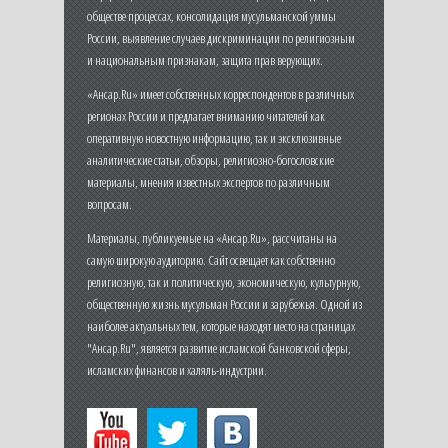
обществе процессах, консолидация мусульманской уммы
России, выявление случаев дискриминации по религиозным
и национальным признакам, защита прав верующих.
«Ансар.Ru» имеет собственных корреспондентов в различных
регионах России и предлагает вниманию читателей как
оперативную новостную информацию, так и эксклюзивные
аналитические статьи, обзоры, религиозно-богословские
материалы, мнения известных экспертов по различным
вопросам.
Материалы, публикуемые на «Ансар.Ru», рассчитаны на
самую широкую аудиторию. Сайт освещает как собственно
религиозную, так и политическую, экономическую, культурную,
общественную жизнь мусульман России и зарубежья. Одной из
наиболее актуальных тем, которые находят место на страницах
"Ансар.Ru", является развитие исламской банковской сферы,
исламских финансов и халяль-индустрии.