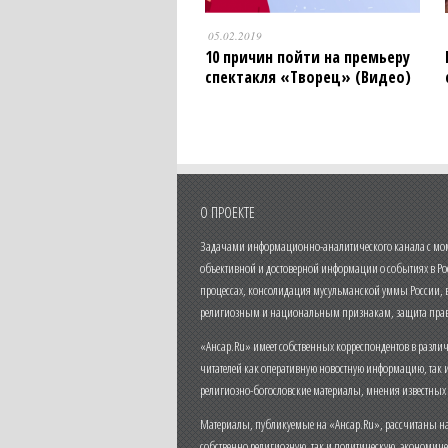
05.02.2019
10 причин пойти на премьеру
спектакля «Творец» (Видео)
О ПРОЕКТЕ
Задачами информационно-аналитического канала с моме
объективной и достоверной информации о событиях в Ро
процессах, консолидация мусульманской уммы России,
религиозным и национальным признакам, защита прав
«Ансар.Ru» имеет собственных корреспондентов в разли
читателей как оперативную новостную информацию, так 
религиозно-богословские материалы, мнения известных
Материалы, публикуемые на «Ансар.Ru», рассчитаны на
собственно религиозную, так и политическую, экономич