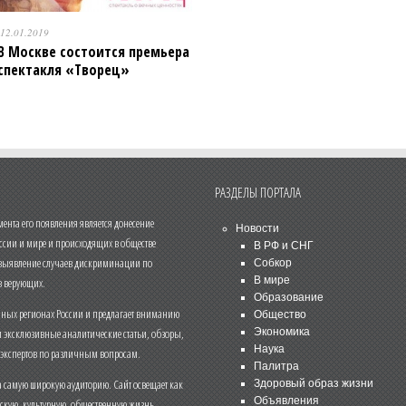
12.01.2019
В Москве состоится премьера
спектакля «Творец»
РАЗДЕЛЫ ПОРТАЛА
нта его появления является донесение
Новости
ссии и мире и происходящих в обществе
В РФ и СНГ
 выявление случаев дискриминации по
Собкор
В мире
 верующих.
Образование
чных регионах России и предлагает вниманию
Общество
и эксклюзивные аналитические статьи, обзоры,
Экономика
Наука
 экспертов по различным вопросам.
Палитра
 самую широкую аудиторию. Сайт освещает как
Здоровый образ жизни
Объявления
ескую, культурную, общественную жизнь