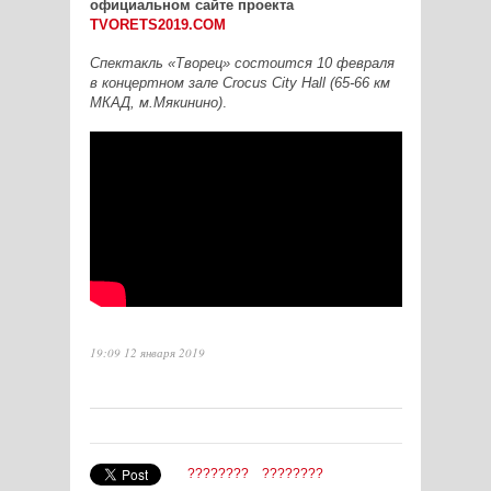
официальном сайте проекта
TVORETS2019.COM
Спектакль «Творец» состоится 10 февраля
в концертном зале Crocus City Hall (65-66 км
МКАД, м.Мякинино)
.
19:09 12 января 2019
????????
????????