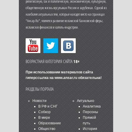
религиозную, так и политическую, экономическую, культурную,
общественную жизнь мусульман России и зарубежья. Одной из
наиболее актуальных тем, которые находят место на страницах
"Ансар.Ru", является развитие исламской банковской сферы,
исламских финансов и халяль-индустрии.
ВОЗРАСТНАЯ КАТЕГОРИЯ САЙТА
18+
При использовании материалов сайта
гиперссылка на
www.ansar.ru
обязательна!
РАЗДЕЛЫ ПОРТАЛА
Новости
Актуально
В РФ и СНГ
Аналитика
Собкор
Персоны
В мире
Прямой
Образование
путь
Общество
История