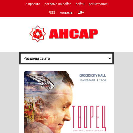
о проекте
реклама на сайте
войти
регистрация
18+
RSS
контакты