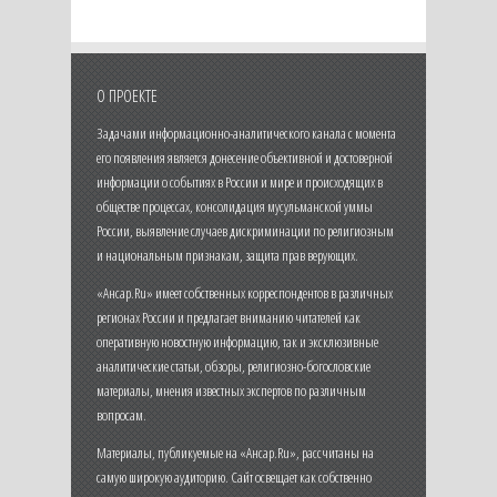
О ПРОЕКТЕ
Задачами информационно-аналитического канала с момента
его появления является донесение объективной и достоверной
информации о событиях в России и мире и происходящих в
обществе процессах, консолидация мусульманской уммы
России, выявление случаев дискриминации по религиозным
и национальным признакам, защита прав верующих.
«Ансар.Ru» имеет собственных корреспондентов в различных
регионах России и предлагает вниманию читателей как
оперативную новостную информацию, так и эксклюзивные
аналитические статьи, обзоры, религиозно-богословские
материалы, мнения известных экспертов по различным
вопросам.
Материалы, публикуемые на «Ансар.Ru», рассчитаны на
самую широкую аудиторию. Сайт освещает как собственно