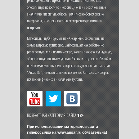
регионах России и предлагает вниманию читателей как
оперативную новостную информацию, так и эксклюзивные
аналитические статьи, обзоры, религиозно-богословские
материалы, мнения известных экспертов по различным
вопросам.
Материалы, публикуемые на «Ансар.Ru», рассчитаны на
самую широкую аудиторию. Сайт освещает как собственно
религиозную, так и политическую, экономическую, культурную,
общественную жизнь мусульман России и зарубежья. Одной из
наиболее актуальных тем, которые находят место на страницах
"Ансар.Ru", является развитие исламской банковской сферы,
исламских финансов и халяль-индустрии.
ВОЗРАСТНАЯ КАТЕГОРИЯ САЙТА
18+
При использовании материалов сайта
гиперссылка на
www.ansar.ru
обязательна!