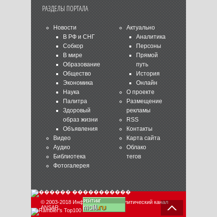
РАЗДЕЛЫ ПОРТАЛА
Новости
Актуально
В РФ и СНГ
Аналитика
Собкор
Персоны
В мире
Прямой
Образование
путь
Общество
История
Экономика
Онлайн
Наука
О проекте
Палитра
Размещение
Здоровый
рекламы
образ жизни
RSS
Объявления
Контакты
Видео
Карта сайта
Аудио
Облако
Библиотека
тегов
Фотогалерея
© 2003-2018 Информационно-аналитический канал
ANSAR