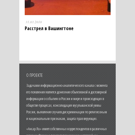
31.03.2010
Расстрел в Вашингтоне
О ПРОЕКТЕ
Задачами информационно-аналитического канала с момента
его появления является донесение объективной и достоверной
информации о событиях в России и мире и происходящих в
обществе процессах, консолидация мусульманской уммы
России, выявление случаев дискриминации по религиозным
и национальным признакам, защита прав верующих.
«Ансар.Ru» имеет собственных корреспондентов в различных