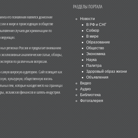
РАЗДЕЛЫ ПОРТАЛА
нта его появления является донесение
Новости
ссии и мире и происходящих в обществе
В РФ и СНГ
 выявление случаев дискриминации по
Собкор
В мире
 верующих.
Образование
чных регионах России и предлагает вниманию
Общество
и эксклюзивные аналитические статьи, обзоры,
Экономика
Наука
 экспертов по различным вопросам.
Палитра
 самую широкую аудиторию. Сайт освещает как
Здоровый образ жизни
Объявления
ескую, культурную, общественную жизнь
Видео
льных тем, которые находят место на страницах
Аудио
еры, исламских финансов и халяль-индустрии.
Библиотека
Фотогалерея