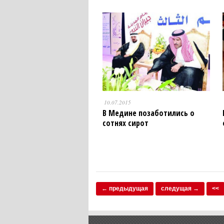
10.07.2015
В Медине позаботились о
сотнях сирот
← предыдущая
следущая →
<<