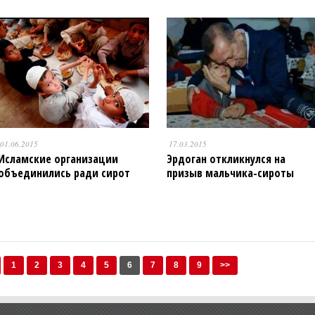
01.06.2015
17.03.2015
Исламские организации
Эрдоган откликнулся на
объединились ради сирот
призыв мальчика-сироты
1
2
3
4
5
6
7
8
9
>>