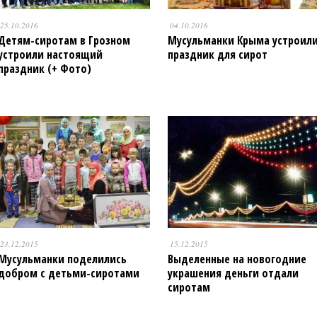
25.10.2016
04.10.2016
Детям-сиротам в Грозном
Мусульманки Крыма устроил
устроили настоящий
праздник для сирот
праздник (+ Фото)
23.12.2015
15.12.2015
Мусульманки поделились
Выделенные на новогодние
добром с детьми-сиротами
украшения деньги отдали
сиротам