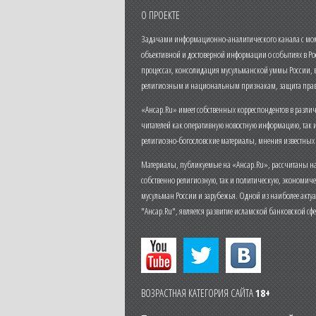
О ПРОЕКТЕ
Задачами информационно-аналитического канала с моме
объективной и достоверной информации о событиях в Ро
процессах, консолидация мусульманской уммы России,
религиозным и национальным признакам, защита прав
«Ансар.Ru» имеет собственных корреспондентов в разли
читателей как оперативную новостную информацию, так 
религиозно-богословские материалы, мнения известных
Материалы, публикуемые на «Ансар.Ru», рассчитаны на
собственно религиозную, так и политическую, экономич
мусульман России и зарубежья. Одной из наиболее актуа
"Ансар.Ru", является развитие исламской банковской сф
ВОЗРАСТНАЯ КАТЕГОРИЯ САЙТА
18+