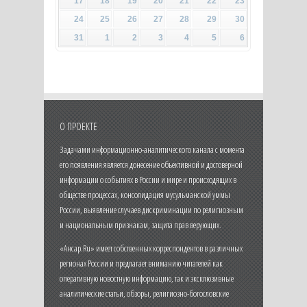
17
18
19
20
21
22
23
24
25
26
27
28
29
30
31
1
2
3
4
5
6
О ПРОЕКТЕ
Задачами информационно-аналитического канала с момента
его появления является донесение объективной и достоверной
информации о событиях в России и мире и происходящих в
обществе процессах, консолидация мусульманской уммы
России, выявление случаев дискриминации по религиозным
и национальным признакам, защита прав верующих.
«Ансар.Ru» имеет собственных корреспондентов в различных
регионах России и предлагает вниманию читателей как
оперативную новостную информацию, так и эксклюзивные
аналитические статьи, обзоры, религиозно-богословские