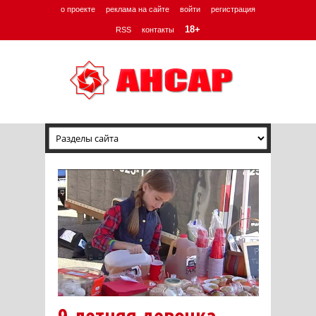
о проекте
реклама на сайте
войти
регистрация
18+
RSS
контакты