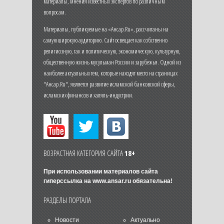
материалы, мнения известных экспертов по различным
вопросам.
Материалы, публикуемые на «Ансар.Ru», рассчитаны на
самую широкую аудиторию. Сайт освещает как собственно
религиозную, так и политическую, экономическую, культурную,
общественную жизнь мусульман России и зарубежья. Одной из
наиболее актуальных тем, которые находят место на страницах
"Ансар.Ru", является развитие исламской банковской сферы,
исламских финансов и халяль-индустрии.
ВОЗРАСТНАЯ КАТЕГОРИЯ САЙТА
18+
При использовании материалов сайта
гиперссылка на
www.ansar.ru
обязательна!
РАЗДЕЛЫ ПОРТАЛА
Новости
Актуально