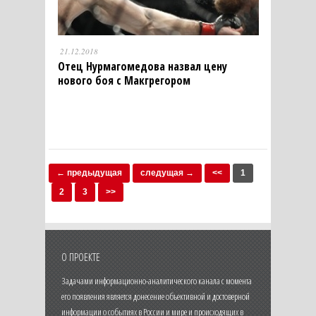
21.12.2018
Отец Нурмагомедова назвал цену
нового боя с Макгрегором
← предыдущая
следущая →
<<
1
2
3
>>
О ПРОЕКТЕ
Задачами информационно-аналитического канала с момента
его появления является донесение объективной и достоверной
информации о событиях в России и мире и происходящих в