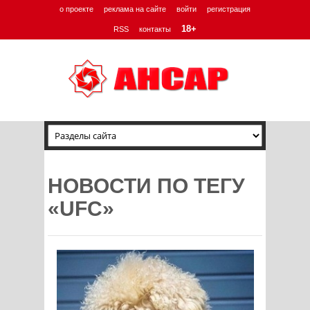
о проекте
реклама на сайте
войти
регистрация
18+
RSS
контакты
НОВОСТИ ПО ТЕГУ
«UFC»