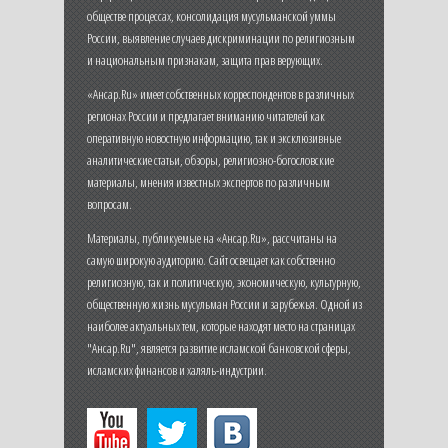
обществе процессах, консолидация мусульманской уммы
России, выявление случаев дискриминации по религиозным
и национальным признакам, защита прав верующих.
«Ансар.Ru» имеет собственных корреспондентов в различных
регионах России и предлагает вниманию читателей как
оперативную новостную информацию, так и эксклюзивные
аналитические статьи, обзоры, религиозно-богословские
материалы, мнения известных экспертов по различным
вопросам.
Материалы, публикуемые на «Ансар.Ru», рассчитаны на
самую широкую аудиторию. Сайт освещает как собственно
религиозную, так и политическую, экономическую, культурную,
общественную жизнь мусульман России и зарубежья. Одной из
наиболее актуальных тем, которые находят место на страницах
"Ансар.Ru", является развитие исламской банковской сферы,
исламских финансов и халяль-индустрии.