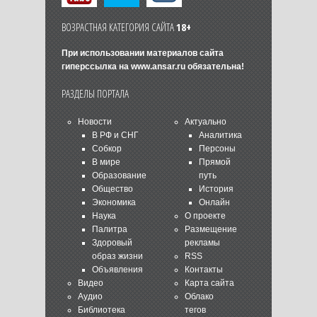
ВОЗРАСТНАЯ КАТЕГОРИЯ САЙТА
18+
При использовании материалов сайта
гиперссылка на
www.ansar.ru
обязательна!
РАЗДЕЛЫ ПОРТАЛА
Новости
Актуально
В РФ и СНГ
Аналитика
Собкор
Персоны
В мире
Прямой
Образование
путь
Общество
История
Экономика
Онлайн
Наука
О проекте
Палитра
Размещение
Здоровый
рекламы
образ жизни
RSS
Объявления
Контакты
Видео
Карта сайта
Аудио
Облако
Библиотека
тегов