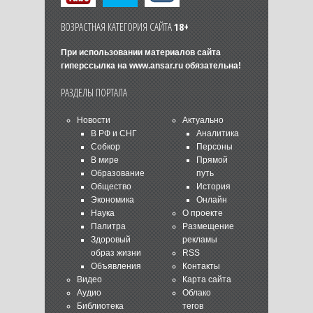
ВОЗРАСТНАЯ КАТЕГОРИЯ САЙТА
18+
При использовании материалов сайта
гиперссылка на
www.ansar.ru
обязательна!
РАЗДЕЛЫ ПОРТАЛА
Новости
Актуально
В РФ и СНГ
Аналитика
Собкор
Персоны
В мире
Прямой
Образование
путь
Общество
История
Экономика
Онлайн
Наука
О проекте
Палитра
Размещение
Здоровый
рекламы
образ жизни
RSS
Объявления
Контакты
Видео
Карта сайта
Аудио
Облако
Библиотека
тегов