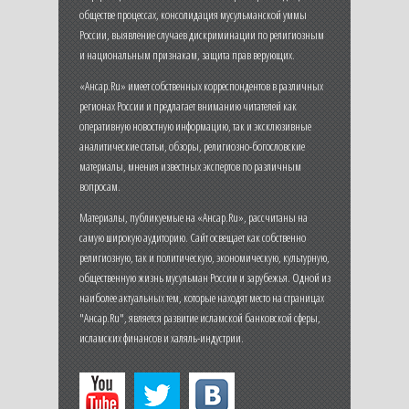
обществе процессах, консолидация мусульманской уммы
России, выявление случаев дискриминации по религиозным
и национальным признакам, защита прав верующих.
«Ансар.Ru» имеет собственных корреспондентов в различных
регионах России и предлагает вниманию читателей как
оперативную новостную информацию, так и эксклюзивные
аналитические статьи, обзоры, религиозно-богословские
материалы, мнения известных экспертов по различным
вопросам.
Материалы, публикуемые на «Ансар.Ru», рассчитаны на
самую широкую аудиторию. Сайт освещает как собственно
религиозную, так и политическую, экономическую, культурную,
общественную жизнь мусульман России и зарубежья. Одной из
наиболее актуальных тем, которые находят место на страницах
"Ансар.Ru", является развитие исламской банковской сферы,
исламских финансов и халяль-индустрии.