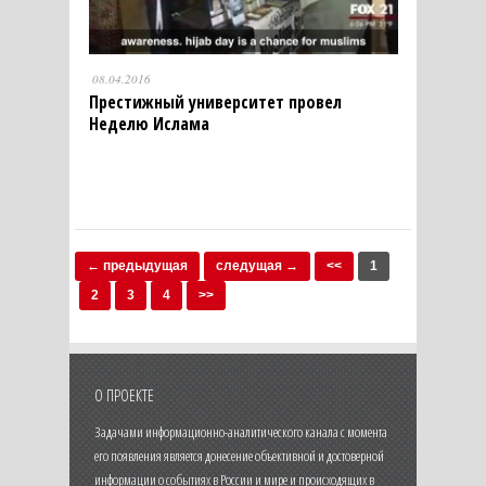
08.04.2016
Престижный университет провел
Неделю Ислама
← предыдущая
следущая →
<<
1
2
3
4
>>
О ПРОЕКТЕ
Задачами информационно-аналитического канала с момента
его появления является донесение объективной и достоверной
информации о событиях в России и мире и происходящих в