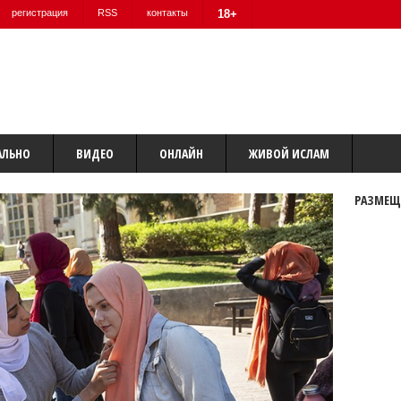
регистрация
RSS
контакты
18+
АЛЬНО
ВИДЕО
ОНЛАЙН
ЖИВОЙ ИСЛАМ
РАЗМЕЩ