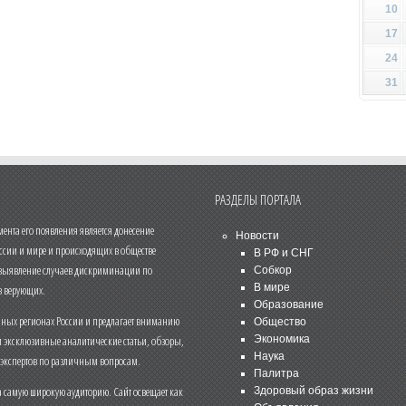
10
17
24
31
РАЗДЕЛЫ ПОРТАЛА
нта его появления является донесение
Новости
ссии и мире и происходящих в обществе
В РФ и СНГ
 выявление случаев дискриминации по
Собкор
В мире
 верующих.
Образование
чных регионах России и предлагает вниманию
Общество
и эксклюзивные аналитические статьи, обзоры,
Экономика
Наука
 экспертов по различным вопросам.
Палитра
 самую широкую аудиторию. Сайт освещает как
Здоровый образ жизни