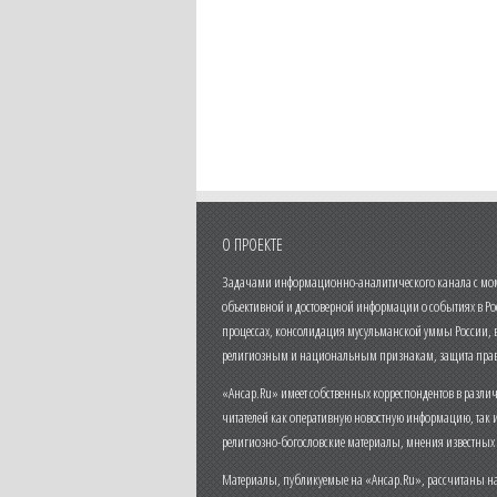
О ПРОЕКТЕ
Задачами информационно-аналитического канала с моме
объективной и достоверной информации о событиях в Ро
процессах, консолидация мусульманской уммы России,
религиозным и национальным признакам, защита прав
«Ансар.Ru» имеет собственных корреспондентов в разли
читателей как оперативную новостную информацию, так 
религиозно-богословские материалы, мнения известных
Материалы, публикуемые на «Ансар.Ru», рассчитаны на