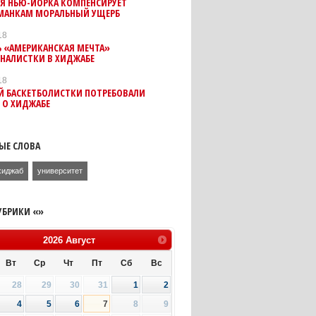
Я НЬЮ-ЙОРКА КОМПЕНСИРУЕТ
МАНКАМ МОРАЛЬНЫЙ УЩЕРБ
18
Ь «АМЕРИКАНСКАЯ МЕЧТА»
РНАЛИСТКИ В ХИДЖАБЕ
18
Й БАСКЕТБОЛИСТКИ ПОТРЕБОВАЛИ
 О ХИДЖАБЕ
ЫЕ СЛОВА
хиджаб
университет
УБРИКИ «»
2026
Август
Вт
Ср
Чт
Пт
Сб
Вс
28
29
30
31
1
2
4
5
6
7
8
9