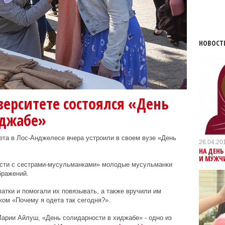
НОВОСТ
ерситете состоялся «День
иджабе»
ета в Лос-Анджелесе
вчера устроили в своем вузе «День
26.04.20
НА ДЕНЬ
И МУЖЧ
ости с сестрами-мусульманками» молодые мусульманки
бражений.
тки и помогали их повязывать, а также вручили им
ом «Почему я одета так сегодня?».
арии Айлуш, «День солидарности в хиджабе» - одно из