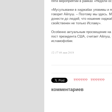
пяти мероприятий в рамках «Недели о
«Мусульманки в хиджабах уязвимы и я
говорит Айлуш. – Поэтому мы здесь. 
донести до людей, что ношение хиджа
свойственен не только Исламу».
Особенно актуальным просвещение на 
пост президента США, считает Айлуш, 
исламофобии.
12:17 08 мая 2018
????????
????????
комментариев