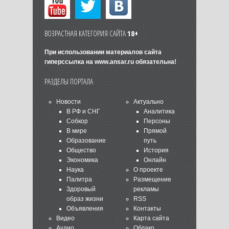
ВОЗРАСТНАЯ КАТЕГОРИЯ САЙТА
18+
При использовании материалов сайта
гиперссылка на
www.ansar.ru
обязательна!
РАЗДЕЛЫ ПОРТАЛА
Новости
Актуально
В РФ и СНГ
Аналитика
Собкор
Персоны
В мире
Прямой
Образование
путь
Общество
История
Экономика
Онлайн
Наука
О проекте
Палитра
Размещение
Здоровый
рекламы
образ жизни
RSS
Объявления
Контакты
Видео
Карта сайта
Аудио
Облако