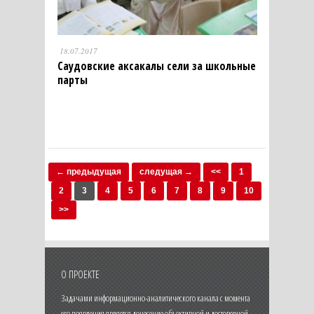
18.07.2017
Саудовские аксакалы сели за школьные
парты
← предыдущая
следущая →
<<
1
2
3
4
5
6
7
8
9
10
>>
О ПРОЕКТЕ
Задачами информационно-аналитического канала с момента
его появления является донесение объективной и достоверной