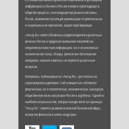
информации о событиях в России и мире и происходящих в
обществе процессах, консолидация мусульманской уммы
России, выявление случаев дискриминации по религиозным
и национальным признакам, защита прав верующих.
«Ансар.Ru» имеет собственных корреспондентов в различных
регионах России и предлагает вниманию читателей как
оперативную новостную информацию, так и эксклюзивные
аналитические статьи, обзоры, религиозно-богословские
материалы, мнения известных экспертов по различным
вопросам.
Материалы, публикуемые на «Ансар.Ru», рассчитаны на
самую широкую аудиторию. Сайт освещает как собственно
религиозную, так и политическую, экономическую, культурную,
общественную жизнь мусульман России и зарубежья. Одной из
наиболее актуальных тем, которые находят место на страницах
"Ансар.Ru", является развитие исламской банковской сферы,
исламских финансов и халяль-индустрии.