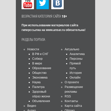
ВОЗРАСТНАЯ КАТЕГОРИЯ САЙТА
18+
При использовании материалов сайта
гиперссылка на
www.ansar.ru
обязательна!
РАЗДЕЛЫ ПОРТАЛА
Новости
Актуально
В РФ и СНГ
Аналитика
Собкор
Персоны
В мире
Прямой
Образование
путь
Общество
История
Экономика
Онлайн
Наука
О проекте
Палитра
Размещение
Здоровый
рекламы
образ жизни
RSS
Объявления
Контакты
Видео
Карта сайта
Аудио
Облако