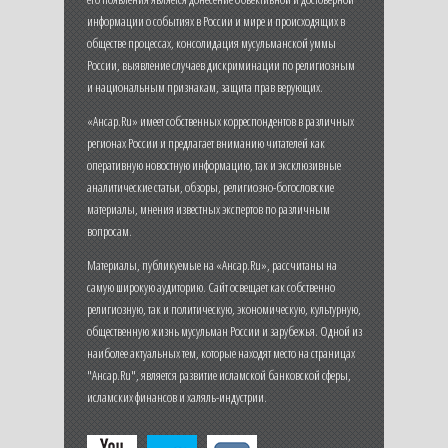
информации о событиях в России и мире и происходящих в
обществе процессах, консолидация мусульманской уммы
России, выявление случаев дискриминации по религиозным
и национальным признакам, защита прав верующих.
«Ансар.Ru» имеет собственных корреспондентов в различных
регионах России и предлагает вниманию читателей как
оперативную новостную информацию, так и эксклюзивные
аналитические статьи, обзоры, религиозно-богословские
материалы, мнения известных экспертов по различным
вопросам.
Материалы, публикуемые на «Ансар.Ru», рассчитаны на
самую широкую аудиторию. Сайт освещает как собственно
религиозную, так и политическую, экономическую, культурную,
общественную жизнь мусульман России и зарубежья. Одной из
наиболее актуальных тем, которые находят место на страницах
"Ансар.Ru", является развитие исламской банковской сферы,
исламских финансов и халяль-индустрии.