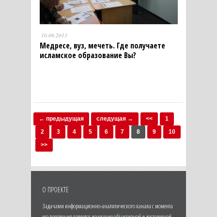
10.09.2013
Медресе, вуз, мечеть. Где получаете
исламское образование Вы?
← предыдущая
следущая →
<<
1
2
3
4
5
6
7
8
9
10
>>
О ПРОЕКТЕ
Задачами информационно-аналитического канала с момента
его появления является донесение объективной и достоверной