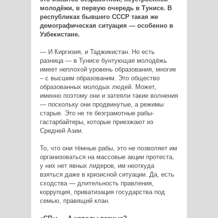
молодёжи, в первую очередь в Тунисе. В
республиках бывшего СССР такая же
демографическая ситуация — особенно в
Узбекистане.
— И Киргизия, и Таджикистан. Но есть
разница — в Тунисе бунтующая молодёжь
имеет неплохой уровень образования, многие
– с высшим образованим. Это общество
образованных молодых людей. Может,
именно поэтому они и затеяли такие волнения
— поскольку они продвинутые, а режимы
старые. Это не те безграмотные рабы-
гастарбайтеры, которые приезжают из
Средней Азии.
То, что они тёмные рабы, это не позволяет им
организоваться на массовые акции протеста,
у них нет явных лидеров, им неоткуда
взяться даже в кризисной ситуации. Да, есть
сходства — длительность правления,
коррупция, приватизация государства под
семью, правящий клан.