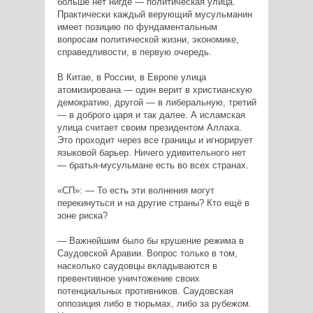
больше нет нигде — политическая улица.
Практически каждый верующий мусульманин
имеет позицию по фундаментальным
вопросам политической жизни, экономике,
справедливости, в первую очередь.
В Китае, в России, в Европе улица
атомизирована — один верит в христианскую
демократию, другой — в либеральную, третий
— в доброго царя и так далее. А исламская
улица считает своим президентом Аллаха.
Это проходит через все границы и игнорирует
языковой барьер. Ничего удивительного нет
— братья-мусульмане есть во всех странах.
«СП»: — То есть эти волнения могут
перекинуться и на другие страны? Кто ещё в
зоне риска?
— Важнейшим было бы крушение режима в
Саудовской Аравии. Вопрос только в том,
насколько саудовцы вкладываются в
превентивное уничтожение своих
потенциальных противников. Саудовская
оппозиция либо в тюрьмах, либо за рубежом.