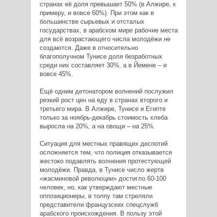
странах её доля превышает 50% (в Алжире, к
примеру, и вовсе 60%). При этом как в
большинстве сырьевых и отсталых
государствах, в арабском мире рабочие места
для всё возрастающего числа молодёжи не
создаются. Даже в относительно
благополучном Тунисе доля безработных
среди них составляет 30%, а в Йемене – и
вовсе 45%.
Ещё одним детонатором волнений послужил
резкий рост цен на еду в странах второго и
третьего мира. В Алжире, Тунисе и Египте
только за ноябрь-декабрь стоимость хлеба
выросла на 20%, а на овощи – на 25%.
Ситуация для местных правящих деспотий
осложняется тем, что полиция отказывается
жестоко подавлять волнения протестующей
молодёжи. Правда, в Тунисе число жертв
«жасминовой революции» достигло 60-100
человек, но, как утверждают местные
оппозиционеры, в толпу там стреляли
представители французских спецслужб
арабского происхождения. В пользу этой