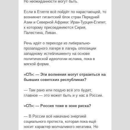
Но неожиданности могут быть.
Если в Египте всё пойдёт по нарастающей, то
возникнет гигантский блок стран Передней
Азии и Северной Африки: Иран-Турция-Египет,
к которому присоединяются Сирия,
Палестина, Ливан.
Речь идёт о переходе из либерально-
прозападного лагеря в лагерь оппозиции
западному истеблишменту на основе
политической идеологии ислама, пока в
мягкой форме.
«СП»: — Эти волнения могут отразиться на
бывших советских республиках?
— Там рано или поздно всё это будет,
главное — это может быть и у нас в России.
«СП»: — Россия тоже в зоне риска?
— В России всё накачано энергией
социального протеста, которая пока ещё
носит характер молчаливого негатива. Но