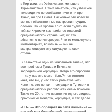
в Киргизии, и в Узбекистане, меньше в
Туркменистане. Стоит отметить, что узбекское
телевидение не сообщало ничего ни про
Тунис, ни про Египет. Насколько эти новости
меняют общественные настроения, судить
сложно. Но на уровне элит, если судить по
той же Киргизии как наиболее открытой
среднеазиатской стране: нет, их это
абсолютно не интересует. Что-то мелькнуло в
комментариях, вскользь — они не
экстраполируют эту ситуацию на свои
страны.
В Казахстане один из чиновников заявил, что
все проблемы Туниса и Египта от
запредельной коррупции. Когда его спросили
— «а у нас это может быть?», он ответил —
«нет, что вы, у нас таких размахов нет».
Конечно, это не так — ситуации в Тунисе и в
среднеазиатских республиках очень похожие.
Такие же 20-летние правления одного лидера,
практически монарха, коррупция, и так далее.
«СП»: — Что обращает на себя внимание —
это избыток безработной, неустроенной