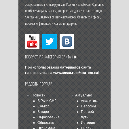
общественную жизнь мусульман России и зарубежья. Одной из
наиболее актуальных тем, которые находят место на страницах
"Ансар.Ru", является развитие исламской банковской сферы,
исламских финансов и халяль-индустрии.
ВОЗРАСТНАЯ КАТЕГОРИЯ САЙТА
18+
При использовании материалов сайта
гиперссылка на
www.ansar.ru
обязательна!
РАЗДЕЛЫ ПОРТАЛА
Новости
Актуально
В РФ и СНГ
Аналитика
Собкор
Персоны
В мире
Прямой
Образование
путь
Общество
История
Экономика
Онлайн