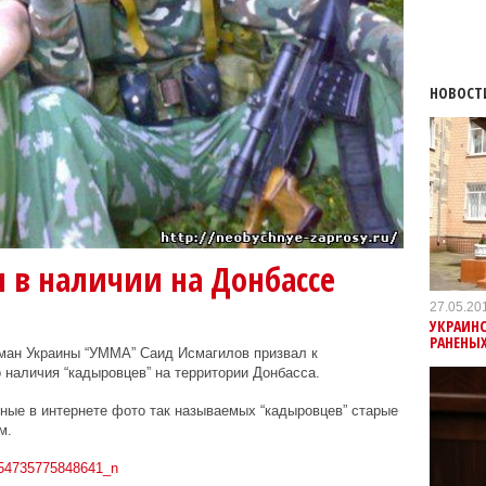
НОВОСТ
 в наличии на Донбассе
27.05.20
УКРАИН
РАНЕНЫХ
ман Украины “УММА” Саид Исмагилов призвал к
наличия “кадыровцев” на территории Донбасса.
нные в интернете фото так называемых “кадыровцев” старые
м.