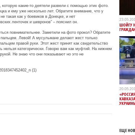
 которую какие-то деятели развели с помощью этих фото.
цка и ему уже несколько лет. Обратите внимание, что у
 такая как у боевиков в Донецке, и нет
23.05.20
вских ленточек и шевронов” – пояснил он.
ШОЙГУ Н
ГРАЖДА
еться повнимательнее. Заметили на фото прокол? Обратите
 пальцем. Левой! А мусульмане делают жест только
альцем правой руки. Этот жест принят как свидетельство
ть нельзя категорически. Говорю вам как муфтий. На нижнем
рукой. Не знаю что они показывают но это не
20.05.20
«РОССИЯ
КАВКАЗА
УКРАИН
ЕЩЕ НОВ