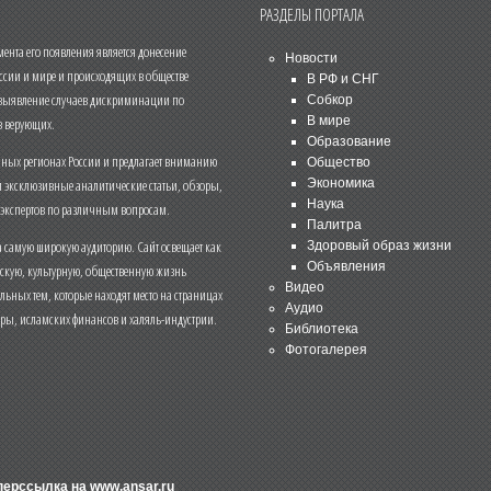
РАЗДЕЛЫ ПОРТАЛА
нта его появления является донесение
Новости
ссии и мире и происходящих в обществе
В РФ и СНГ
 выявление случаев дискриминации по
Собкор
В мире
 верующих.
Образование
чных регионах России и предлагает вниманию
Общество
и эксклюзивные аналитические статьи, обзоры,
Экономика
Наука
 экспертов по различным вопросам.
Палитра
 самую широкую аудиторию. Сайт освещает как
Здоровый образ жизни
Объявления
ескую, культурную, общественную жизнь
Видео
льных тем, которые находят место на страницах
Аудио
еры, исламских финансов и халяль-индустрии.
Библиотека
Фотогалерея
иперссылка на
www.ansar.ru