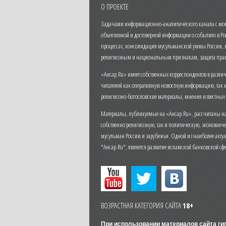
О ПРОЕКТЕ
Задачами информационно-аналитического канала с моме
объективной и достоверной информации о событиях в Ро
процессах, консолидация мусульманской уммы России,
религиозным и национальным признакам, защита прав
«Ансар.Ru» имеет собственных корреспондентов в разли
читателей как оперативную новостную информацию, так 
религиозно-богословские материалы, мнения известных
Материалы, публикуемые на «Ансар.Ru», рассчитаны на
собственно религиозную, так и политическую, экономич
мусульман России и зарубежья. Одной из наиболее актуа
"Ансар.Ru", является развитие исламской банковской сф
ВОЗРАСТНАЯ КАТЕГОРИЯ САЙТА
18+
При использовании материалов сайта г