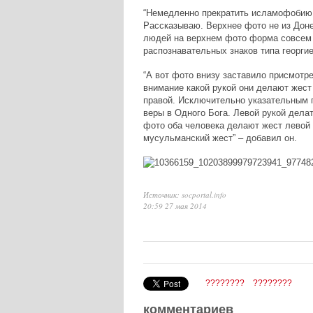
“Немедленно прекратить исламофобию,
Рассказываю. Верхнее фото не из Доне
людей на верхнем фото форма совсем не
распознавательных знаков типа георгие
“А вот фото внизу заставило присмотр
внимание какой рукой они делают жест
правой. Исключительно указательным п
веры в Одного Бога. Левой рукой дела
фото оба человека делают жест левой 
мусульманский жест” – добавил он.
Источник: socportal.info
20:59 27 мая 2014
????????
????????
комментариев