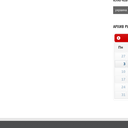
украина
АРХИВ Р
Пн
27
3
10
17
24
31