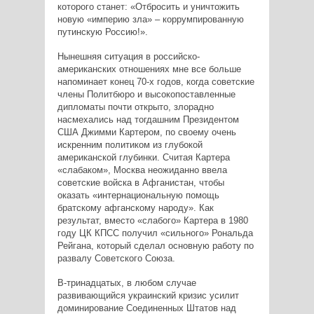
которого станет: «Отбросить и уничтожить
новую «империю зла» – коррумпированную
путинскую Россию!».
Нынешняя ситуация в российско-
американских отношениях мне все больше
напоминает конец 70-х годов, когда советские
члены Политбюро и высокопоставленные
дипломаты почти открыто, злорадно
насмехались над тогдашним Президентом
США Джимми Картером, по своему очень
искренним политиком из глубокой
американской глубинки. Считая Картера
«слабаком», Москва неожиданно ввела
советские войска в Афганистан, чтобы
оказать «интернациональную помощь
братскому афганскому народу». Как
результат, вместо «слабого» Картера в 1980
году ЦК КПСС получил «сильного» Рональда
Рейгана, который сделал основную работу по
развалу Советского Союза.
В-тринадцатых, в любом случае
развивающийся украинский кризис усилит
доминирование Соединенных Штатов над