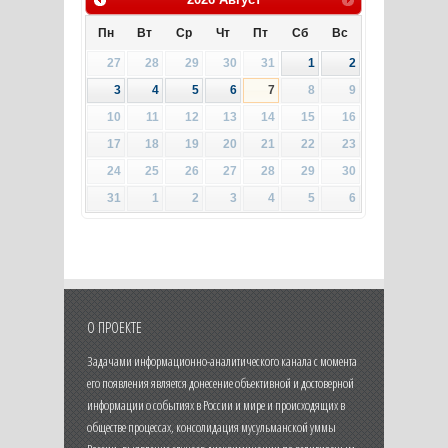
Пн
Вт
Ср
Чт
Пт
Сб
Вс
27
28
29
30
31
1
2
3
4
5
6
7
8
9
10
11
12
13
14
15
16
17
18
19
20
21
22
23
24
25
26
27
28
29
30
31
1
2
3
4
5
6
О ПРОЕКТЕ
Задачами информационно-аналитического канала с момента
его появления является донесение объективной и достоверной
информации о событиях в России и мире и происходящих в
обществе процессах, консолидация мусульманской уммы