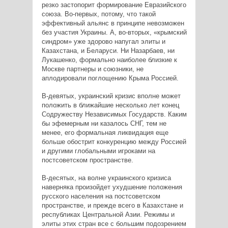
резко застопорит формирование Евразийского
союза. Во-первых, потому, что такой
эффективный альянс в принципе невозможен
без участия Украины. А, во-вторых, «крымский
синдром» уже здорово напугал элиты и
Казахстана, и Беларуси. Ни Назарбаев, ни
Лукашенко, формально наиболее близкие к
Москве партнеры и союзники, не
аплодировали поглощению Крыма Россией.
В-девятых, украинский кризис вполне может
положить в ближайшие несколько лет конец
Содружеству Независимых Государств. Каким
бы эфемерным ни казалось СНГ, тем не
менее, его формальная ликвидация еще
больше обострит конкуренцию между Россией
и другими глобальными игроками на
постсоветском пространстве.
В-десятых, на волне украинского кризиса
наверняка произойдет ухудшение положения
русского населения на постсоветском
пространстве, и прежде всего в Казахстане и
республиках Центральной Азии. Режимы и
элиты этих стран все с большим подозрением