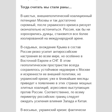
Тогда считать мы стали раны…
В-шестых, внешнеполитический коалиционный
потенциал Москвы и так достаточно
скромный, после украинского кризиса рискует
окончательно истончиться. Россия, как бы ни
хорохорились думцы, становится все более
изолированной на международной арене.
В-седьмых, вхождение Крыма в состав
России резко усилит антироссийские
настроения во всем мире, но особенно в
Восточной Европе и СНГ. В этом
геополитическом пространстве всегда
сохранялось устойчивое недоверие к Москве
и искренности ее внешней политики, но
украинский кризис уже в ближайшие месяцы
приведет к появлению в этих странах мощных
элитных коалиций, агрессивно выступающих
против России. Соответственно, по всему
периметру российских границ следует
ожидать усиления влияния Запада и Китая.
В-восьмых, украинский кризис фактически