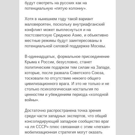
будут смотреть на русских как на
потенциальную «пятую колонну».
Хотя в нынешнем году такой вариант
маловероятен, поскольку внутриафганский
конфликт может выплеснуться и на
постсоветскую Среднюю Азию, и объективно
местные режимы будут заинтересованы в
потенциальной силовой поддержке Москвы.
В-одиннадцатых, формальное присоединение
Крыма к России, безусловно, станет
политическим подарком тем силам на Западе,
которые, после развала Советского Союза,
тосковали по отсутствию некоего общего
цивилизационного врага. И это не только и не
столько психологическая ностальгия по
ценностям и убеждениям периода «холодной
войны».
Достаточно распространена точка зрения
среди части западных экспертов, что общий
консолидирующий западное сообщество враг
«а ля СССР» плюс связанная с этим «легкая»
мобилизационная стратегия могут оказать