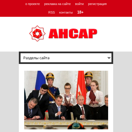
о проекте
реклама на сайте
войти
регистрация
18+
RSS
контакты