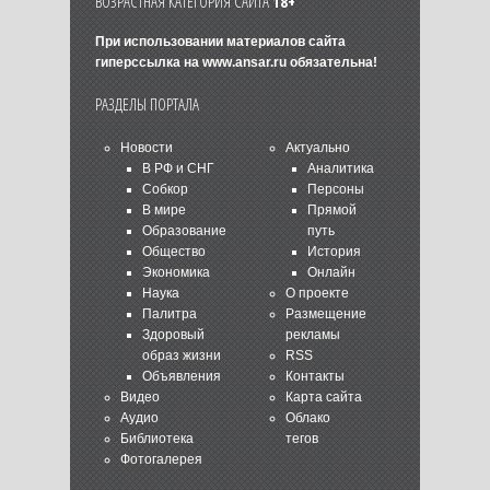
ВОЗРАСТНАЯ КАТЕГОРИЯ САЙТА
18+
При использовании материалов сайта
гиперссылка на
www.ansar.ru
обязательна!
РАЗДЕЛЫ ПОРТАЛА
Новости
Актуально
В РФ и СНГ
Аналитика
Собкор
Персоны
В мире
Прямой
Образование
путь
Общество
История
Экономика
Онлайн
Наука
О проекте
Палитра
Размещение
Здоровый
рекламы
образ жизни
RSS
Объявления
Контакты
Видео
Карта сайта
Аудио
Облако
Библиотека
тегов
Фотогалерея