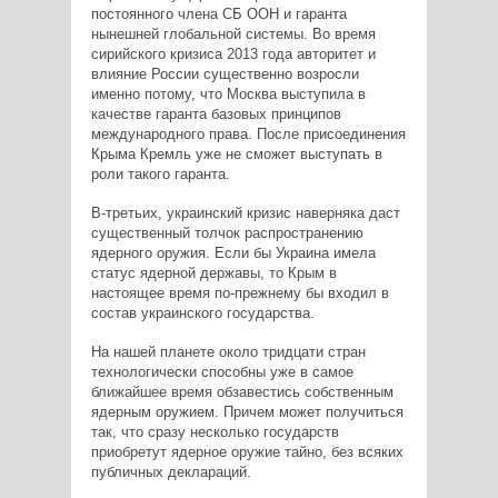
постоянного члена СБ ООН и гаранта
нынешней глобальной системы. Во время
сирийского кризиса 2013 года авторитет и
влияние России существенно возросли
именно потому, что Москва выступила в
качестве гаранта базовых принципов
международного права. После присоединения
Крыма Кремль уже не сможет выступать в
роли такого гаранта.
В-третьих, украинский кризис наверняка даст
существенный толчок распространению
ядерного оружия. Если бы Украина имела
статус ядерной державы, то Крым в
настоящее время по-прежнему бы входил в
состав украинского государства.
На нашей планете около тридцати стран
технологически способны уже в самое
ближайшее время обзавестись собственным
ядерным оружием. Причем может получиться
так, что сразу несколько государств
приобретут ядерное оружие тайно, без всяких
публичных деклараций.