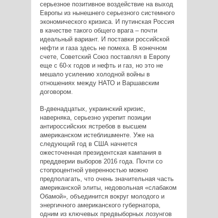
серьезное позитивное воздействие на выход
Европы из нынешнего серьезного системного
экономического кризиса. И путинская Россия
в качестве такого общего врага – почти
идеальный вариант. И поставки российской
нефти и газа здесь не помеха. В конечном
счете, Советский Союз поставлял в Европу
еще с 60-х годов и нефть и газ, но это не
мешало усилению холодной войны в
отношениях между НАТО и Варшавским
договором.
В-двенадцатых, украинский кризис,
наверняка, серьезно укрепит позиции
антироссийских ястребов в высшем
американском истеблишменте. Уже на
следующий год в США начнется
ожесточенная президентская кампания в
преддверии выборов 2016 года. Почти со
стопроцентной уверенностью можно
предполагать, что очень значительная часть
американской элиты, недовольная «слабаком
Обамой», объединится вокруг молодого и
энергичного американского губернатора,
одним из ключевых предвыборных лозунгов