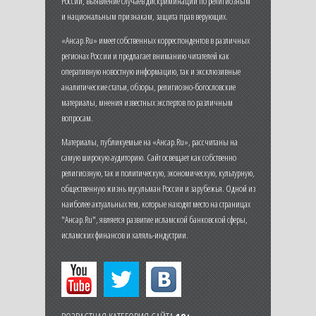
России, выявление случаев дискриминации по религиозным
и национальным признакам, защита прав верующих.
«Ансар.Ru» имеет собственных корреспондентов в различных
регионах России и предлагает вниманию читателей как
оперативную новостную информацию, так и эксклюзивные
аналитические статьи, обзоры, религиозно-богословские
материалы, мнения известных экспертов по различным
вопросам.
Материалы, публикуемые на «Ансар.Ru», рассчитаны на
самую широкую аудиторию. Сайт освещает как собственно
религиозную, так и политическую, экономическую, культурную,
общественную жизнь мусульман России и зарубежья. Одной из
наиболее актуальных тем, которые находят место на страницах
"Ансар.Ru", является развитие исламской банковской сферы,
исламских финансов и халяль-индустрии.