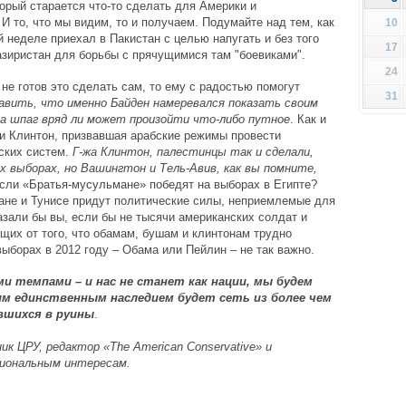
орый старается что-то сделать для Америки и
 И то, что мы видим, то и получаем. Подумайте над тем, как
10
 неделе приехал в Пакистан с целью напугать и без того
17
зиристан для борьбы с прячущимися там "боевиками".
24
не готов это сделать сам, то ему с радостью помогут
31
авить, что именно Байден намеревался показать своим
она шпаг вряд ли может произойти что-либо путное
. Как и
и Клинтон, призвавшая арабские режимы провести
ских систем.
Г-жа Клинтон, палестинцы так и сделали,
 выборах, но Вашингтон и Тель-Авив, как вы помните,
 если «Братья-мусульмане» победят на выборах в Египте?
ане и Тунисе придут политические силы, неприемлемые для
азали бы вы, если бы не тысячи американских солдат и
щих от того, что обамам, бушам и клинтонам трудно
выборах в 2012 году – Обама или Пейлин – не так важно.
и темпами – и нас не станет как нации, мы будем
им единственным наследием будет сеть из более чем
вшихся в руины
.
к ЦРУ, редактор «The American Conservative» и
циональным интересам.