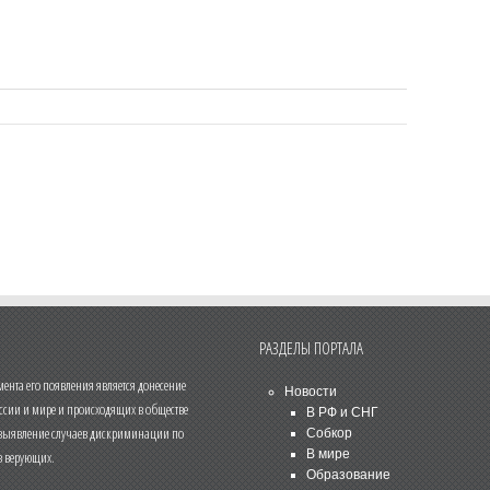
РАЗДЕЛЫ ПОРТАЛА
нта его появления является донесение
Новости
ссии и мире и происходящих в обществе
В РФ и СНГ
 выявление случаев дискриминации по
Собкор
В мире
 верующих.
Образование