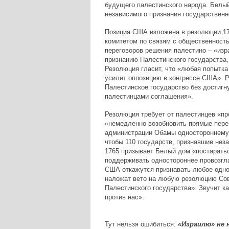
будущего палестинского народа. Белы
независимого признания государственн
Позиция США изложена в резолюции 17
комитетом по связям с общественность
переговоров решения палестино – «изр
признанию Палестинского государства,
Резолюция гласит, что «любая попытка
усилит оппозицию в конгрессе США». 
Палестинское государство без достигн
палестинцами соглашения».
Резолюция требует от палестинцев «пр
«немедленно возобновить прямые пере
администрации Обамы одностороннему 
чтобы 110 государств, признавшие нез
1765 призывает Белый дом «постаратьс
поддерживать одностороннее провозгла
США откажутся признавать любое одно
наложат вето на любую резолюцию Сов
Палестинского государства». Звучит к
против нас».
Тут нельзя ошибиться:
«Израилю» не 