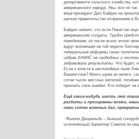
департаменте сельского хозяйства, кот
американского народа. Увы, все не так.
вице-президент Джо Байден на прошлой
шаткое правительство вторжением в Ва
Байден заявил, что если Пакистан еще 
американские солдаты.
Трудно предст
поведением, но после всего этого зв
вдруг возникшая на той неделе Хиллар
либеральные реформы своих политиче
избрав ХАМАС на свободных и честных
забраковали результаты
. Что будет,
Если к власти в неспокойных ныне Лив
Вашингтона? Много шума из ничего, ск
сотни тысяч местных жителей, погибаю
признать свои ошибки. Кто победит на 
Ещё каких-нибудь шесть лет таким
разбиты и презираемы всеми, наш
семи сотен военных баз, преврати
- Филипп Джиральди – бывший сотрудни
исполняющий директор Совета по на
Филипп Джиральди