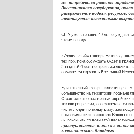
же потребуется решение определе
Палестинского государства, право 
разграничение водных ресурсов, б
используется незаконными «израил
США уже в течение 40 лет осуждают ст
этому поводу.
«Израильский» главарь Натаняху намер
тех пор, пока обсуждать будет в прямо
Западный берег, построив исключитель
собирается окружить Восточный Иерус
Единственный козырь палестинцев – эт
большинство на территории подмандатн
Строительство незаконных еврейских 
так как репрессии, совершаемые «израи
число людей по всему миру, желающих 
в «израильских» зверствах Вашингтон
бы покончить со всей этой палестино-
прислушивается только к одной сто
«израильскими» доводами
.