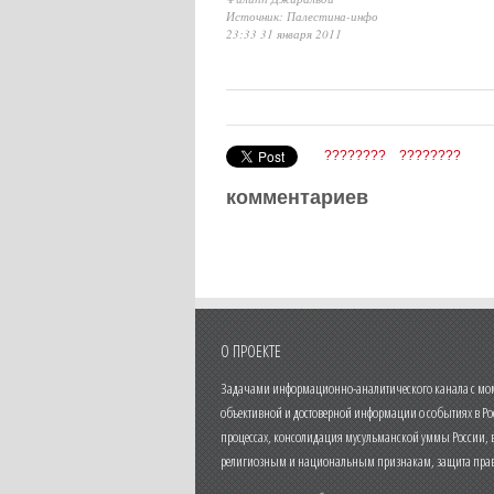
Источник: Палестина-инфо
23:33 31 января 2011
????????
????????
комментариев
О ПРОЕКТЕ
Задачами информационно-аналитического канала с моме
объективной и достоверной информации о событиях в Ро
процессах, консолидация мусульманской уммы России,
религиозным и национальным признакам, защита прав