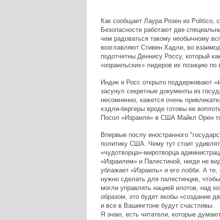
Как сообщает Лаура Розен из Politico
Безопасности работают две специальн
чем радоваться такому необычному всп
возглавляют Стивен Хадли, во взаимод
подотчетны Деннису Россу, который ка
«израильских» лидеров их позицию по 
Индик и Росс открыто поддерживают «И
засунул секретные документы из госуд
несомненно, кажется очень привлекате
хэдли-бергеры вроде готовы ее воплоти
Посол «Израиля» в США Майкл Орен то
Впервые послу иностранного "государс
политику США. Чему тут стоит удивлят
«чудотворца»-миротворца администра
«Израилем» и Палестиной, нигде не ви
ублажает «Израиль» и его лобби. А те
нужно сделать для палестинцев, чтобы
могли управлять нацией илотов, над к
образом, это будет якобы «создание д
и все в Вашингтоне будут счастливы.
Я знаю, есть читатели, которые думают