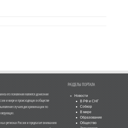
РАЗДЕЛЫ ПОРТАЛА
нта его появления является донесение
Новости
ссии и мире и происходящих в обществе
В РФ и СНГ
 выявление случаев дискриминации по
Собкор
В мире
 верующих.
Образование
чных регионах России и предлагает вниманию
Общество