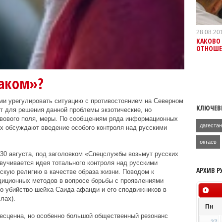
28.08.20
КАКОВО
ОТНОШЕ
паком»?
и урегулировать ситуацию с противостоянием на Северном
КЛЮЧЕВ
т для решения данной проблемы экзотические, но
вового поля, меры. По сообщениям ряда информационных
дагеста
ах обсуждают введение особого контроля над русскими
октаев
 30 августа, под заголовком «Спецслужбы возьмут русских
вучивается идея тотального контроля над русскими
АРХИВ Р
ую религию в качестве образа жизни. Поводом к
диционных методов в вопросе борьбы с проявлениями
о убийство шейха Саида афанди и его сподвижников в
лах).
Пн
бесценна, но особенно большой общественный резонанс
27