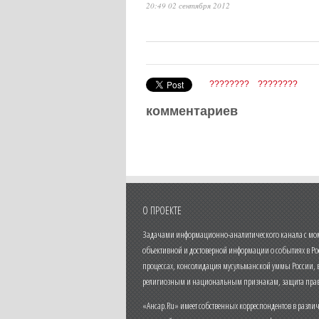
20:49 02 сентября 2012
????????
????????
комментариев
О ПРОЕКТЕ
Задачами информационно-аналитического канала с моме
объективной и достоверной информации о событиях в Ро
процессах, консолидация мусульманской уммы России,
религиозным и национальным признакам, защита прав
«Ансар.Ru» имеет собственных корреспондентов в разли