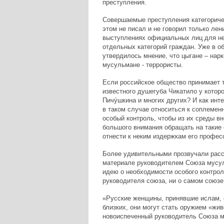
преступления.
Совершаемые преступления категоричес
этом не писал и не говорил только ле
выступлениях официальных лиц для не
отдельных категорий граждан. Уже в о
утвердилось мнение, что цыгане – нарк
мусульмане - террористы.
Если российское общество принимает т
известного душегуба Чикатило у которо
Пичу́шкина и многих других? И как инт
в таком случае относиться к соплемен
особый контроль, чтобы из их среды в
большого внимания обращать на такие 
отнести к неким издержкам его профес
Более удивительными прозвучали расс
материале руководителем Союза мусул
идею о необходимости особого контрол
руководителя союза, ни о самом союзе
«Русские женщины, принявшие ислам, об
близких, они могут стать оружием «жив
новоиспеченный руководитель Союза м