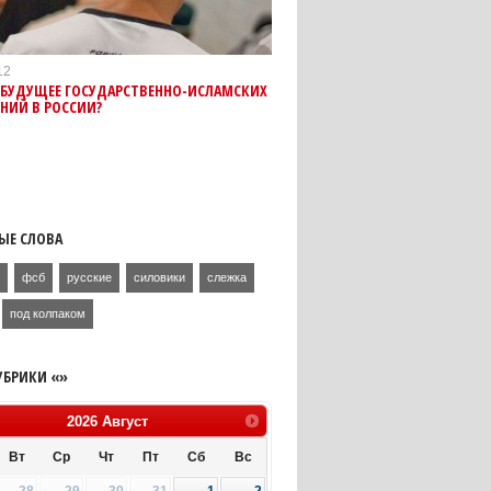
12
 БУДУЩЕЕ ГОСУДАРСТВЕННО-ИСЛАМСКИХ
НИЙ В РОССИИ?
ЫЕ СЛОВА
н
фсб
русские
силовики
слежка
под колпаком
УБРИКИ «»
2026
Август
Вт
Ср
Чт
Пт
Сб
Вс
28
29
30
31
1
2