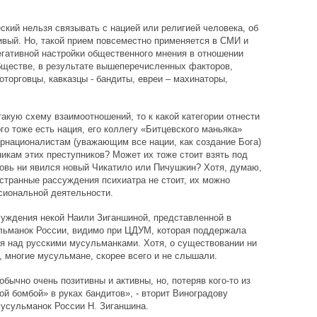
кий нельзя связывать с нацией или религией человека, об
нивый. Но, такой прием повсеместно применяется в СМИ и
гативной настройки общественного мнения в отношении
бществе, в результате вышеперечисленных факторов,
оторговцы, кавказцы - бандиты, евреи – махинаторы,
акую схему взаимоотношений, то к какой категории отнести
го тоже есть нация, его коллегу «Битцевского маньяка»
ернационалистам (уважающим все нации, как создание Бога)
никам этих преступников? Может их тоже стоит взять под
новь ни явился новый Чикатило или Пичушкин? Хотя, думаю,
странные рассуждения психиатра не стоит, их можно
сиональной деятельности.
уждения некой Наили Зиганшиной, представленной в
ьманок России, видимо при ЦДУМ, которая поддержала
я над русскими мусульманками. Хотя, о существовании ни
, многие мусульмане, скорее всего и не слышали.
ычно очень позитивны и активны, но, потеряв кого-то из
ой бомбой» в руках бандитов», - вторит Виноградову
усульманок России Н. Зиганшина.