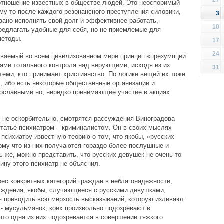
отношение известных в обществе людей. Это неоспоримый
му-то после каждого резонансного преступления силовики,
3
вано исполнять свой долг и эффективнее работать,
10
предлагать удобные для себя, но не приемлемые для
методы.
17
24
аваемый во всем цивилизованном мире принцип «презумпции
ями тотального контроля над верующими, исходя из их
31
 теми, кто принимает христианство. По логике вещей их тоже
, ибо есть некоторые общественные организации и
ославными но, нередко принимающие участие в акциях
и не оскорбительно, смотрятся рассуждения Виноградова
статье психиатром – криминалистом. Он в своих мыслях
у психиатру известную теорию о том, что якобы, «русских
му что из них получаются гораздо более послушные и
ь же, можно представить, что русских девушек не очень-то
ину этого психиатр не объяснил.
ес конкретных категорий граждан в неблагонадежности,
ждения, якобы, случающиеся с русскими девушками,
я приводить всю мерзость высказываний, которую изливают
 - мусульманок, коих произвольно подозревают в
 что одна из них подозревается в совершении тяжкого