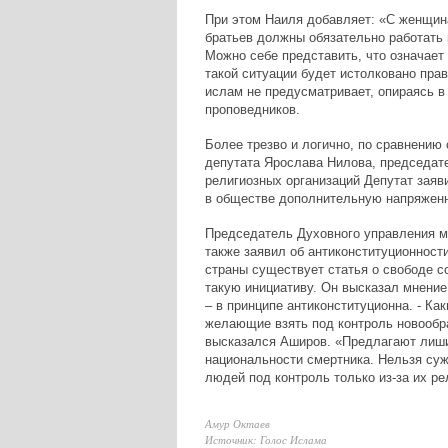
При этом Наиля добавляет: «С женщин
братьев должны обязательно работать 
Можно себе представить, что означает 
такой ситуации будет истолковано пра
ислам не предусматривает, опираясь в
проповедников.
Более трезво и логично, по сравнению
депутата Ярослава Нилова, председат
религиозных организаций Депутат заяв
в обществе дополнительную напряженн
Председатель Духовного управления м
также заявил об антиконституционност
страны существует статья о свободе с
такую инициативу. Он высказал мнение
– в принципе антиконституционна. - Ка
желающие взять под контроль новообра
высказался Аширов. «Предлагают лиши
национальности смертника. Нельзя сужа
людей под контроль только из-за их ре
Амур Октаев
Источник: Голос Ислама