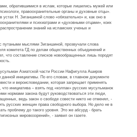
ами, обратившимися в ислам, которые лишились мужей или
психологи, правоохранительные органы и духовные отцы».
в устах Н. Зиганшиной слово «обязательно» и, как оно в
воохранителями и психиатрами и «духовными отцами», коих
 распространении знаний на исламских ученых и
 с путаными мыслями Зиганшиной, прозвучали слова
еля комитета ГД по делам общественных объединений и
ил, что составление списков новообращенных лишь породят
ость.
усульман Азиатской части России Нафигулла Аширов
и данной инициативы. По его словам, в главном документе
овести и вероисповедании, которая запрещает применять
, что инициатива – взять под «колпак» русских мусульманок
кими нормами закона будут руководствоваться эти люди,
щенных, ведь закон о свободе совести никто не отменял, -
ть русских женщин права свободного выбора. Но дело не в
ть проблему до такого уровня. Это же абсурд - брать
лигиозных мировоззрений», - заявил он газете.