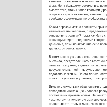
вызывает совершение преступления в 
факт. Но, к большому сожалению, поче
вместо того, чтобы более квалифициро
опираясь строго на законы, начинают 
свободного демократичного общества 
Каким образом можно соотнести призн
невиновности» человека, с предложени
отношения к религии? Тогда как быть с
необходимо брать под особый контроль
движения, позиционирующие себя прав
далеких от рамок закона.
В этом ключе уж вовсе экзотично, есл
Михаила, представленного в газетной 
излагает, какую-то, видимо, только ем
девушек очень любят мусульмане, пото
податливые жены». По его логике, опят
приветствуют немусульмане, хотя прич
Вместе с огульными обвинениями в адр
приводятся унижающие человека рассу
посмевшими принять ислам. Не хочетс
«эксперты» на голову русских девушек
нелояльности, только лишь из-за того,