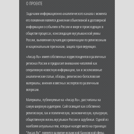
О ПРОЕКТЕ
Задачами информационно-аналитического канала с момента
его появления является донесение объективной и достоверной
информации о событиях в России и мире и происходящих в
обществе процессах, консолидация мусульманской уммы
России, выявление случаев дискриминации по религиозным
и национальным признакам, защита прав верующих.
«Ансар.Ru» имеет собственных корреспондентов в различных
регионах России и предлагает вниманию читателей как
оперативную новостную информацию, так и эксклюзивные
аналитические статьи, обзоры, религиозно-богословские
материалы, мнения известных экспертов по различным
вопросам.
Материалы, публикуемые на «Ансар.Ru», рассчитаны на
самую широкую аудиторию. Сайт освещает как собственно
религиозную, так и политическую, экономическую, культурную,
общественную жизнь мусульман России и зарубежья. Одной из
наиболее актуальных тем, которые находят место на страницах
"Ансар.Ru", является развитие исламской банковской сферы,