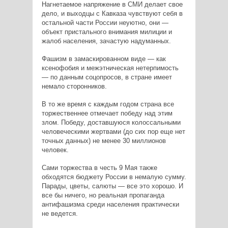
Нагнетаемое напряжение в СМИ делает свое
дело, и выходцы с Кавказа чувствуют себя в
остальной части России неуютно, они —
объект пристального внимания милиции и
жалоб населения, зачастую надуманных.
Фашизм в замаскированном виде — как
ксенофобия и межэтническая нетерпимость
— по данным соцопросов, в стране имеет
немало сторонников.
В то же время с каждым годом страна все
торжественнее отмечает победу над этим
злом. Победу, доставшуюся колоссальными
человеческими жертвами (до сих пор еще нет
точных данных) не менее 30 миллионов
человек.
Сами торжества в честь 9 Мая также
обходятся бюджету России в немалую сумму.
Парады, цветы, салюты — все это хорошо. И
все бы ничего, но реальная пропаганда
антифашизма среди населения практически
не ведется.