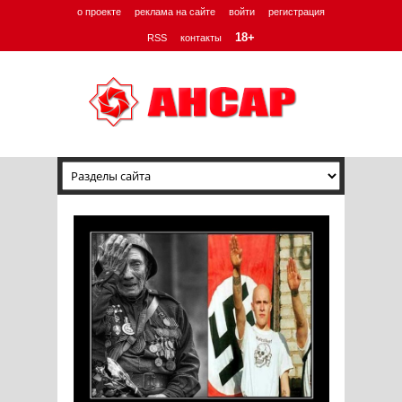
о проекте
реклама на сайте
войти
регистрация
18+
RSS
контакты