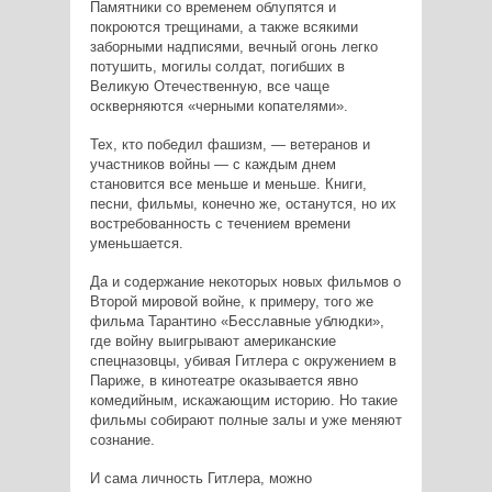
Памятники со временем облупятся и
покроются трещинами, а также всякими
заборными надписями, вечный огонь легко
потушить, могилы солдат, погибших в
Великую Отечественную, все чаще
оскверняются «черными копателями».
Тех, кто победил фашизм, — ветеранов и
участников войны — с каждым днем
становится все меньше и меньше. Книги,
песни, фильмы, конечно же, останутся, но их
востребованность с течением времени
уменьшается.
Да и содержание некоторых новых фильмов о
Второй мировой войне, к примеру, того же
фильма Тарантино «Бесславные ублюдки»,
где войну выигрывают американские
спецназовцы, убивая Гитлера с окружением в
Париже, в кинотеатре оказывается явно
комедийным, искажающим историю. Но такие
фильмы собирают полные залы и уже меняют
сознание.
И сама личность Гитлера, можно