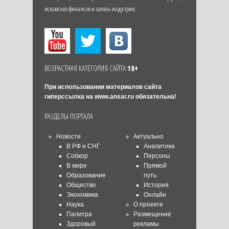
исламских финансов и халяль-индустрии.
ВОЗРАСТНАЯ КАТЕГОРИЯ САЙТА
18+
При использовании материалов сайта
гиперссылка на
www.ansar.ru
обязательна!
РАЗДЕЛЫ ПОРТАЛА
Новости
Актуально
В РФ и СНГ
Аналитика
Собкор
Персоны
В мире
Прямой
Образование
путь
Общество
История
Экономика
Онлайн
Наука
О проекте
Палитра
Размещение
Здоровый
рекламы