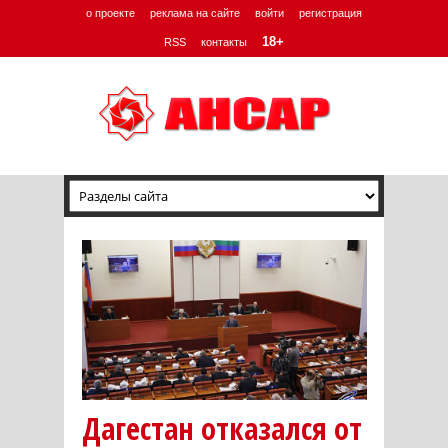
о проекте
реклама на сайте
войти
регистрация
18+
RSS
контакты
Дагестан отказался от