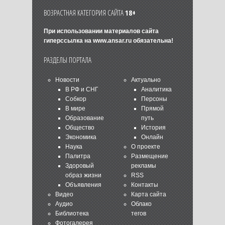
ВОЗРАСТНАЯ КАТЕГОРИЯ САЙТА
18+
При использовании материалов сайта
гиперссылка на
www.ansar.ru
обязательна!
РАЗДЕЛЫ ПОРТАЛА
Новости
Актуально
В РФ и СНГ
Аналитика
Собкор
Персоны
В мире
Прямой
Образование
путь
Общество
История
Экономика
Онлайн
Наука
О проекте
Палитра
Размещение
Здоровый
рекламы
образ жизни
RSS
Объявления
Контакты
Видео
Карта сайта
Аудио
Облако
Библиотека
тегов
Фотогалерея