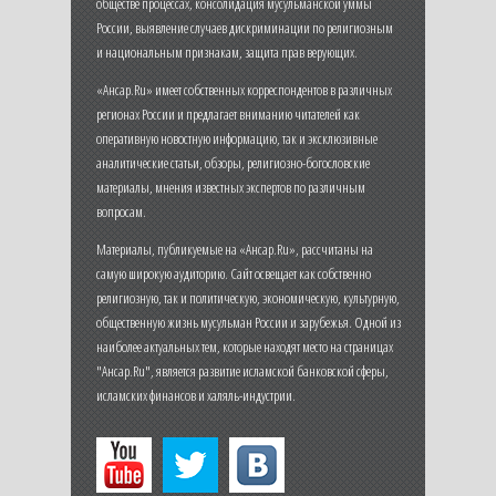
обществе процессах, консолидация мусульманской уммы
России, выявление случаев дискриминации по религиозным
и национальным признакам, защита прав верующих.
«Ансар.Ru» имеет собственных корреспондентов в различных
регионах России и предлагает вниманию читателей как
оперативную новостную информацию, так и эксклюзивные
аналитические статьи, обзоры, религиозно-богословские
материалы, мнения известных экспертов по различным
вопросам.
Материалы, публикуемые на «Ансар.Ru», рассчитаны на
самую широкую аудиторию. Сайт освещает как собственно
религиозную, так и политическую, экономическую, культурную,
общественную жизнь мусульман России и зарубежья. Одной из
наиболее актуальных тем, которые находят место на страницах
"Ансар.Ru", является развитие исламской банковской сферы,
исламских финансов и халяль-индустрии.