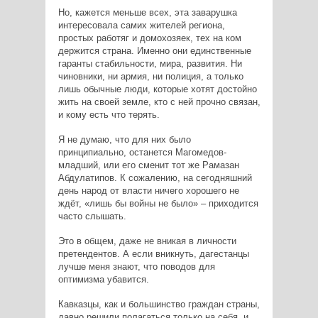
Но, кажется меньше всех, эта заварушка
интересовала самих жителей региона,
простых работяг и домохозяек, тех на ком
держится страна. Именно они единственные
гаранты стабильности, мира, развития. Ни
чиновники, ни армия, ни полиция, а только
лишь обычные люди, которые хотят достойно
жить на своей земле, кто с ней прочно связан,
и кому есть что терять.
Я не думаю, что для них было
принципиально, останется Магомедов-
младший, или его сменит тот же Рамазан
Абдулатипов. К сожалению, на сегодняшний
день народ от власти ничего хорошего не
ждёт, «лишь бы войны не было» – приходится
часто слышать.
Это в общем, даже не вникая в личности
претендентов. А если вникнуть, дагестанцы
лучше меня знают, что поводов для
оптимизма убавится.
Кавказцы, как и большинство граждан страны,
давно решили полагаться только на себя, и