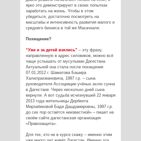
ярко это демонстрируют в своих попытках
заработать на жизнь. Чтобы в этом
убедиться, достаточно посмотреть на
масштабы и интенсивность развития малого и
среднего бизнеса в той же Махачкале.
Похищение?
“Уже и за детей взялись”
– эту фразу,
направленную в адрес силовиков, можно всё
чаще услышать от мусульман Дагестана.
Актуальной она стала после похищения
07.01.2012 г. Шаматова Башира
Халилрахмановича, 1997 г.р. – сына
руководителя Ассоциации учёных ахлю сунна
в Дагестане. Через несколько дней сына
вернули. А вот судьба исчезнувшей 22 января
2013 года жительницы Дербента
Мирзабековой Бади Дашдамировны, 1997 г.р.
до сих пор остаётся неизвестной» – пишет на
своём сайте дагестанская организация
«Правозащита».
Для тех, кто не в курсе скажу – именно этим
уже много лет живёт Дагестан. Именно эта