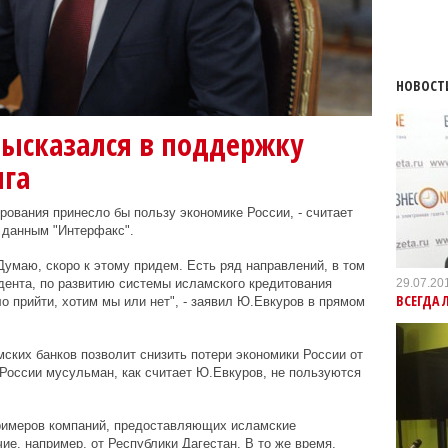
НОВОСТ
высказался в поддержку
нга
ования принесло бы пользу экономике России, - считает
 данным "Интерфакс".
Думаю, скоро к этому придем. Есть ряд направлений, в том
29.07.20
дента, по развитию системы исламского кредитования
ВСЕГДА 
о прийти, хотим мы или нет", - заявил Ю.Евкуров в прямом
мских банков позволит снизить потери экономики России от
России мусульман, как считает Ю.Евкуров, не пользуются
примеров компаний, предоставляющих исламские
е, например, от Республики Дагестан. В то же время,