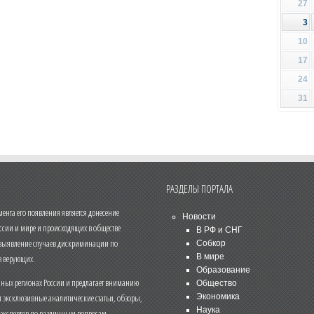
27
3
10
17
24
31
РАЗДЕЛЫ ПОРТАЛА
нта его появления является донесение
Новости
ссии и мире и происходящих в обществе
В РФ и СНГ
 выявление случаев дискриминации по
Собкор
В мире
 верующих.
Образование
чных регионах России и предлагает вниманию
Общество
и эксклюзивные аналитические статьи, обзоры,
Экономика
Наука
 экспертов по различным вопросам.