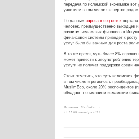
передача по исламской экономике вот у
участием в том числе экспертов родом
По данным
опроса в соц сетях
портала
человек, преимущественно выходцев и
развития исламских финансов в Ингуше
финансовой системы приведет к росту 
услуг было бы важным для роста религ
В то же время, чуть более 8% опрошен
может привести к злоупотреблению тер
услуги не получат поддержки среди на
Стоит отметить, что суть исламских ф
в том числе и регионов с преобладаю
MuslimEco, около 20% респондентов (
обладают пониманием исламским фина
Источник: MuslimEco.ru
22:51 08 сентября 2015