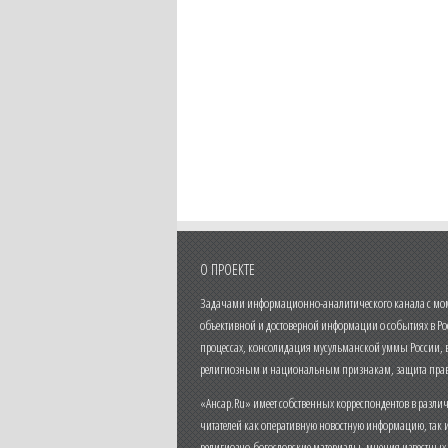
О ПРОЕКТЕ
Задачами информационно-аналитического канала с моме
объективной и достоверной информации о событиях в Ро
процессах, консолидация мусульманской уммы России,
религиозным и национальным признакам, защита прав
«Ансар.Ru» имеет собственных корреспондентов в разли
читателей как оперативную новостную информацию, так 
религиозно-богословские материалы, мнения известных