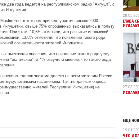
же два года ведется на республиканском радио "Ангушт", с
 из Ингушетии.
29.05.20
ГЛАВА С
 MuslimEco, в котором приняло участие свыше 2000
ИСЛАМСК
з Ингушетии, свыше 75% опрошенных высказались в пользу
тии. При этом, 10,5% отметили, что развитие исламской
экономики, 13,8% отметили, что появление такого рода
иозной сознательности жителей Ингушетии.
ных высказали опасения, что появление такого рода услуг
мина "исламский", а 4% озвучили мнение, что такого рода
селения.
инансовых сделок знакома далеко не всем жителям России,
щим мусульманским населением. Так, по данным опроса
27.03.20
преимущественно жителей Республики Ингушетия) не
ИСЛАМСК
нсов.
ЕЩЕ НОВ
19.01.20
ЧТО ДО