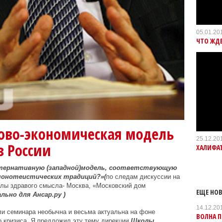
05.01.20
ЧТО ЖДЕ
ово-экономическая модель
25.12.20
в России
ХАЛИФАТ
ьтернативную (западной)модель, соответствующую
монотеистических традиций?»(
по следам дискуссии на
лы здравого смысла- Москва, «Московский дом
ЕЩЕ НОВ
ально для Ансар.ру )
14.12.20
ли семинара необычна и весьма актуальна на фоне
ВОЛНА П
 кризиса. Я предложил эту тему дирекции
Школы