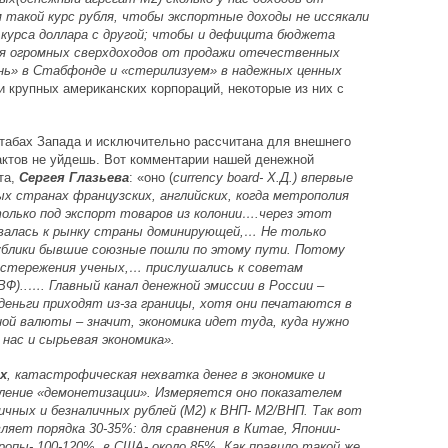
 такой курс рубля, чтобы экспортные доходы не иссякали
 курса доллара с другой; чтобы и дефицита бюджета
ся огромных сверхдоходов от продажи отечественных
ень» в Стабфонде и «стерилизуем» в надежных ценных
и крупных американских корпораций, некоторые из них с
табах Запада и исключительно рассчитана для внешнего
фактов не уйдешь. Вот комментарии нашей денежной
та,
Сергея Глазьева
: «оно (
currency board- Х.Д.) впервые
ых странах французских, английских, когда метрополия
олько под экспорт товаров из колонии….через этот
валась к рынку страны доминирующей,… Не только
публики бывшие союзные пошли по этому пути. Потому
достережения ученых,… прислушались к советам
)..…. Главный канал денежной эмиссии в России –
деньги приходят из-за границы, хотя они печатаются в
ной валюты – значит, экономика идет туда, куда нужно
нас и сырьевая экономика».
х
, катастрофическая нехватка денег в экономике и
вление «демонетизации». Измеряется оно показателем
ных и безналичных рублей (М2) к ВНП- М2/ВНП. Так вот
ляет порядка 30-35%: для сравнения в Китае, Японии-
ропы- 100-120%, в США- около 85%. Как правило такой же