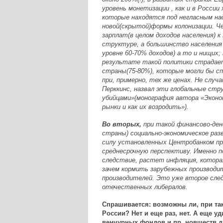
уровень монетизации , как и в России 
которые находятся под негласным на
новой(скрытой)формы колонизации. Ч
зарплат(в целом доходов населения) к
структуре, а большинство населени
уровне 60-70% доходов) а то и нищих
результате такой политики страдает
страны(75-80%), которые могли бы спо
при, примерно, тех же ценах. Не слу
Перккинс, назвал эти глобальные стр
убийцами»(монография автора «Эконо
рынки и как их возродить»).
Во вторых,
при такой финансово-ден
страны) социально-экономическое раз
силу установленных Центробанком пр
среднесрочную перспективу. Именно п
следствие, растет инфляция, которая
зачем кормить зарубежных производи
производителей. Это уже второе сле
отечественных либералов.
Спрашивается: возможны ли, при та
России? Нет и еще раз, нет. А еще у
венчурных фондов и пр. новшеств для