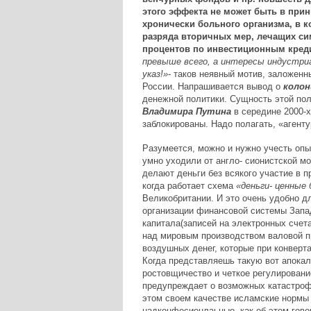
этого эффекта не может быть в прин
хронически больного организма, в к
разряда вторичных мер, лечащих си
процентов по инвестиционным креди
превыше всего, а интересы индустриа
указ!»
- таков неявный мотив, заложен
России. Напрашивается вывод о
колон
денежной политики. Сущность этой пол
Владимира Путина
в середине 2000-х
заблокированы. Надо полагать, «аген
Разумеется, можно и нужно учесть опыт
умно уходили от англо- сионистской мо
делают деньги без всякого участие в п
когда работает схема
«деньги- ценные 
Великобритании. И это очень удобно д
организации финансовой системы Запа
капитала(записей на электронных счет
над мировым производством валовой пр
воздушных денег, которые при конверта
Когда представляешь такую вот апокал
ростовщичество и четкое регулировани
предупреждает о возможных катастроф
этом своем качестве исламские нормы
надконфесионлаьные, как об этом гов