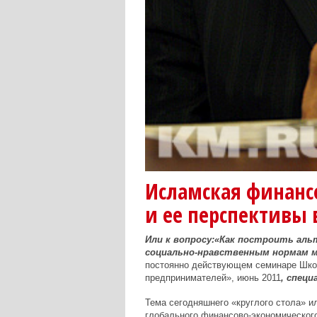
Исламская финанс
и ее перспективы 
Или к вопросу:«Как построить ал
социально-нравственным нормам 
постоянно действующем семинаре Шко
предпринимателей», июнь 2011
, специ
Тема сегодняшнего «круглого стола» и
глобального финансово-экономического