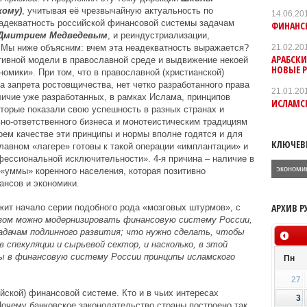
кому)
, учитывая её чрезвычайную актуальность по
14.06.20
еадекватность российской финансовой системы задачам
ФИНАНС
Дмитрием Медведевым
, и реиндустриализации,
21.02.20
 Мы ниже объясним: вчем эта неадекватность выражается?
АРАБСК
ативной модели в православной среде и выдвижение некоей
НОВЫЕ 
омики». При том, что в православной (христианской)
а запрета ростовщичества, нет четко разработанного права
21.01.20
личие уже разработанных, в рамках Ислама, принципов
ИСЛАМС
торые показали свою успешность в разных странах и
но-ответственного бизнеса и монотеистическим традициям
оем качестве эти принципы и нормы вполне годятся и для
КЛЮЧЕВ
лавном «лагере» готовы к такой операции «имплантации» и
ессиональной исключительности». 4-я причина – наличие в
экономи
«уммы» коренного населения, которая позитивно
нсов и экономики.
АРХИВ Р
жит начало серии подобного рода «мозговых штурмов», с
азом можно модернизировать финансовую систему России,
адачам подлинного развития; что нужно сделать, чтобы
в спекуляции и сырьевой сектор, и насколько, в этой
ны в финансовую систему России принципы исламского
Пн
27
йской) финансовой системе. Кто и в чьих интересах
3
очему банковское законодательство страны построено так,