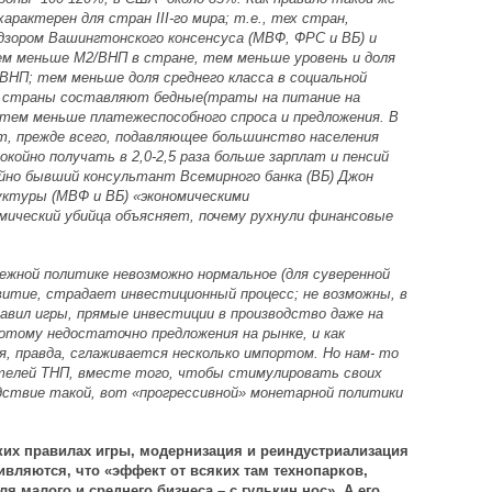
характерен для стран III-го мира; т.е., тех стран,
дзором Вашингтонского консенсуса (МВФ, ФРС и ВБ) и
ем меньше М2/ВНП в стране, тем меньше уровень и доля
 ВНП; тем меньше доля среднего класса в социальной
я страны составляют бедные(траты на питание на
; тем меньше платежеспособного спроса и предложения. В
, прежде всего, подавляющее большинство населения
койно получать в 2,0-2,5 раза больше зарплат и пенсий
чайно бывший консультант Всемирного банка (ВБ) Джон
уктуры (МВФ и ВБ) «экономическими
мический убийца объясняет, почему рухнули финансовые
ежной политике невозможно нормальное (для суверенной
витие, страдает инвестиционный процесс; не возможны, в
авил игры, прямые инвестиции в производство даже на
отому недостаточно предложения на рынке, и как
, правда, сглаживается несколько импортом. Но нам- то
телей ТНП, вместе того, чтобы стимулировать своих
дствие такой, вот «прогрессивной» монетарной политики
ких правилах игры, модернизация и реиндустриализация
дивляются, что «эффект от всяких там технопарков,
 малого и среднего бизнеса – с гулькин нос». А его