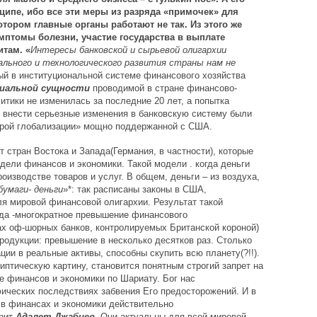
ципе, ибо все эти меры из разряда «примочек» для
отором главные органы работают не так. Из этого же
мптомы болезни, участие государства в выплате
там. «
Интересы банковской и сырьевой олигархии
льного и технологического развития страны нам не
ный в институциональной системе финансового хозяйства
иальной сущности
проводимой в стране финансово-
итики не изменилась за последние 20 лет, а попытка
 внести серьезные изменения в банковскую систему были
турой глобализации» мощно поддержанной с США.
 стран Востока и Запада(Германия, в частности), которые
дели финансов и экономики. Такой модели . когда деньги
роизводстве товаров и услуг. В общем, деньги – из воздуха,
бумаги- деньги
»*: так расписаны законы в США,
ля мировой финансовой олигархии. Результат такой
да -многократное превышение финансового
ах оф-шорных банков, контролируемых Британской короной)
одукции: превышение в несколько десятков раз. Столько
ции в реальные активы, способны скупить всю планету(?!!).
иптическую картину, становится понятным строгий запрет на
е финансов и экономики по Шариату. Бог нас
ических последствиях забвения Его предосторожений. И в
 в финансах и экономики действительно
орит
Адалет Джабиев
. Они актуальны для всей мировой