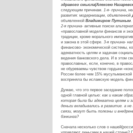
здравого смысла(Алексею Назаревс
следующим причинам.
1-я- причина
, н
развития: модернизации, объявленной
объявленной
Владимиром Путиным
.
2-я причина
- активные поиски альтерн
«православной модели финансов и экон
традиции, кроме морального императив
и закона в этой сфере.
3-я причина
- на
финансово- экономической системы, ко
адекватность целям и задачам социаль
ведения банковского дела. И в этом св
православных, если, конечно, в правос
не обуреваемы чувством гордыни «конф
России более чем 15% мусульманской 
восприняла бы исламскую модель фина
Думаю, что это первое заседание поло
одной главной целью:
как и каким обр
которая была бы адекватна целям и з
деньги вкладывались в развитие. а не 
связи, могут быть полезны и внедре
бэнкинга?
Сначала несколько слов о нашей(росси
управляют деньгами в нашей стране? П