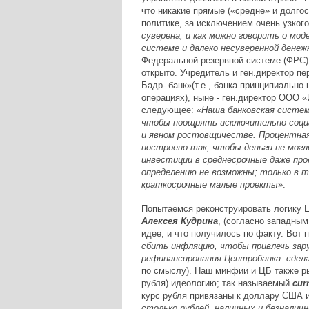
что никакие прямые («средне» и долго
политике, за исключением очень узког
суверена, и как можно говорить о мод
системе и далеко несуверенной денеж
Федеральной резервной системе (ФРС)
открыто. Учредитель и ген.директор пе
Бадр- банк»(т.е., банка принципиальн
операциях), ныне - ген.директор ООО
следующее: «
Наша банковская систем
чтобы поощрять исключительно соци
и явном ростовщичестве. Процентная 
построено так, чтобы деньги не могл
инвестиции в среднесрочные даже прое
определению не возможны; только в т
краткосрочные малые проекты
».
Попытаемся реконструировать логику 
Алексея Кудрина
, (согласно западным
идее, и что получилось по факту. Вот 
сбить инфляцию, чтобы привлечь зар
рефинансирования Центробанка: сдел
по смыслу). Наш минфии и ЦБ также р
рубля) идеологию; так называемый
cur
курс рубля привязаны к доллару США 
столько рублей, наличных и безналичн