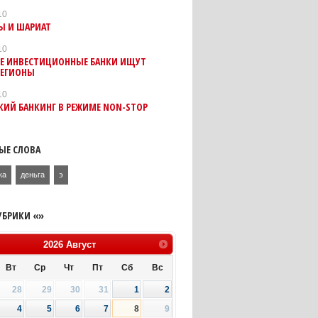
10
Ы И ШАРИАТ
10
ИЕ ИНВЕСТИЦИОННЫЕ БАНКИ ИЩУТ
РЕГИОНЫ
10
КИЙ БАНКИНГ В РЕЖИМЕ NON-STOP
ЫЕ СЛОВА
ка
деньга
э
УБРИКИ «»
2026
Август
Вт
Ср
Чт
Пт
Сб
Вс
28
29
30
31
1
2
4
5
6
7
8
9