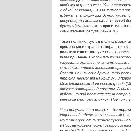
продажи нефти и газа. Устанавливаем
с одной стороны, и в зависимости от
избежать, и инфляции. А что касает
ресурсов, то храним их на «черный д
бумагах
(американского правительства 
сомнительной репутацией- Х.Д.).
Такая политика куется в финансовых ш
применения и стран 3-го мира. Но от 
политики известного ученого- экономис
было применен в колониально зависим
разрешала колонии печатать деньги т
механизм…страна зависимая привязы
Россия, но и многие другие наши рес
что они, несмотря на критику и пре
Международного Валютного фонда (МВФ
покупка иностранной валюты. А если 
рублях, но под поступление иностран
внешним центрам влияния. Поэтому у 
Что получается в итоге? –
Во первы
социальной сфере: так называемое я
монетизации: отношением суммы налич
в России уровень монетизации состав
около 200%(!); в развитых странах Ев