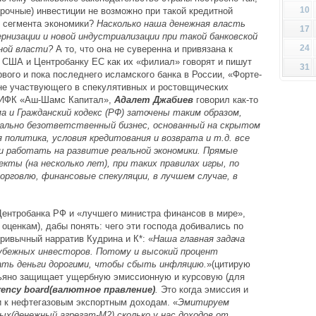
10
срочные) инвестиции не возможно при такой кредитной
о сегмента экономики?
Насколько наша денежная власть
17
ернизации и новой индустриализации при такой банковской
24
ной власти?
А то, что она не суверенна и привязана к
 США и Центробанку ЕС как их «филиал» говорят и пишут
31
рвого и пока последнего исламского банка в России, «Форте-
о не участвующего в спекулятивных и ростовщических
 «ИФК «Аш-Шамс Капитал»,
Адалет Джабиев
говорил как-то
а и Гражданский кодекс (РФ) заточены таким образом,
ально безответственный бизнес, основанный на скрытом
политика, условия кредитования и возврата и т.д. все
и работать на развитие реальной экономики. Прямые
кты (на несколько лет), при таких правилах игры, по
орговлю, финансовые спекуляции, в лучшем случае, в
Центробанка РФ и «лучшего министра финансов в мире»,
 оценкам), дабы понять: чего эти господа добивались по
привычный нарратив Кудрина и К*: «
Наша главная задача
убежных инвесторов. Потому и высокий процент
ать деньги дорогими, чтобы сбыть инфляцию.
»(цитирую
ьяно защищает ущербную эмиссионную и курсовую (для
rency board(валютное правление)
.
Это
когда эмиссия и
и к нефтегазовым экспортным доходам.
«
Эмитируем
ых(денежный агрегат-М2) сколько у нас доходов от