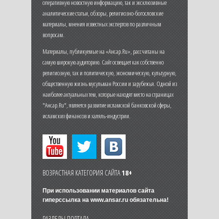
оперативную новостную информацию, так и эксклюзивные
аналитические статьи, обзоры, религиозно-богословские
материалы, мнения известных экспертов по различным
вопросам.
Материалы, публикуемые на «Ансар.Ru», рассчитаны на
самую широкую аудиторию. Сайт освещает как собственно
религиозную, так и политическую, экономическую, культурную,
общественную жизнь мусульман России и зарубежья. Одной из
наиболее актуальных тем, которые находят место на страницах
"Ансар.Ru", является развитие исламской банковской сферы,
исламских финансов и халяль-индустрии.
ВОЗРАСТНАЯ КАТЕГОРИЯ САЙТА
18+
При использовании материалов сайта
гиперссылка на
www.ansar.ru
обязательна!
РАЗДЕЛЫ ПОРТАЛА