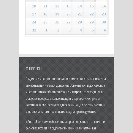
10
11
12
13
14
15
16
17
18
19
20
21
22
23
24
25
26
27
28
29
30
31
1
2
3
4
5
6
О ПРОЕКТЕ
Задачами информационно-аналитического канала с момента
его появления является донесение объективной и достоверной
информации о событиях в России и мире и происходящих в
обществе процессах, консолидация мусульманской уммы
России, выявление случаев дискриминации по религиозным
и национальным признакам, защита прав верующих.
«Ансар.Ru» имеет собственных корреспондентов в различных
регионах России и предлагает вниманию читателей как