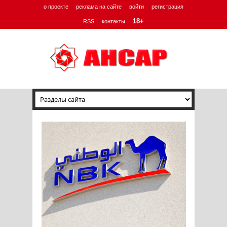
о проекте
реклама на сайте
войти
регистрация
18+
RSS
контакты