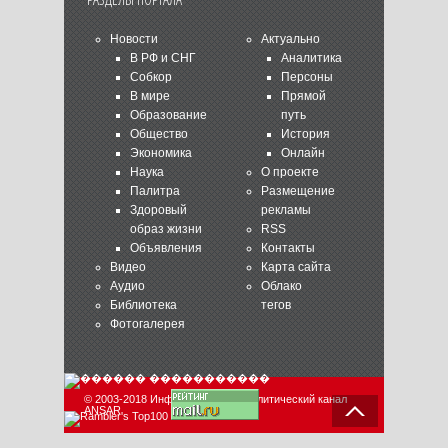
Новости
Актуально
В РФ и СНГ
Аналитика
Собкор
Персоны
В мире
Прямой
Образование
путь
Общество
История
Экономика
Онлайн
Наука
О проекте
Палитра
Размещение
Здоровый
рекламы
образ жизни
RSS
Объявления
Контакты
Видео
Карта сайта
Аудио
Облако
Библиотека
тегов
Фотогалерея
© 2003-2018 Информационно-аналитический канал
ANSAR