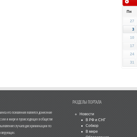
Пн
27
3
10
17
24
31
РАЗДЕЛЫ ПОРТАЛА
нта его появления является донесение
Новости
ссии и мире и происходящих в обществе
В РФ и СНГ
 выявление случаев дискриминации по
Собкор
В мире
 верующих.