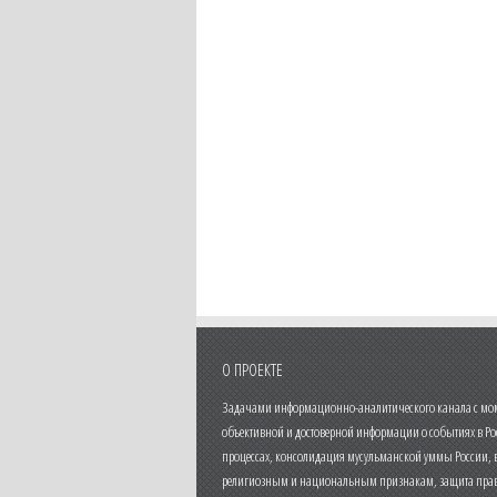
О ПРОЕКТЕ
Задачами информационно-аналитического канала с моме
объективной и достоверной информации о событиях в Ро
процессах, консолидация мусульманской уммы России,
религиозным и национальным признакам, защита прав