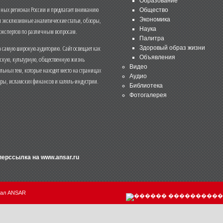
Образование
чных регионах России и предлагает вниманию
Общество
и эксклюзивные аналитические статьи, обзоры,
Экономика
Наука
 экспертов по различным вопросам.
Палитра
 самую широкую аудиторию. Сайт освещает как
Здоровый образ жизни
Объявления
ескую, культурную, общественную жизнь
Видео
льных тем, которые находят место на страницах
Аудио
еры, исламских финансов и халяль-индустрии.
Библиотека
Фотогалерея
иперссылка на
www.ansar.ru
нал ANSAR