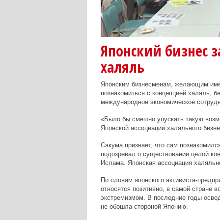
Японский бизнес з
халяль
Японским бизнесменам, желающим име
познакомиться с концепцией халяль, б
международное экономическое сотрудн
«Было бы смешно упускать такую возмо
Японской ассоциации халяльного бизне
Сакума признает, что сам познакомился
подозревал о существовании целой кон
Ислама. Японская ассоциация халяльно
По словам японского активиста-предпр
относятся позитивно, в самой стране 
экстремизмом. В последние годы освед
не обошла стороной Японию.