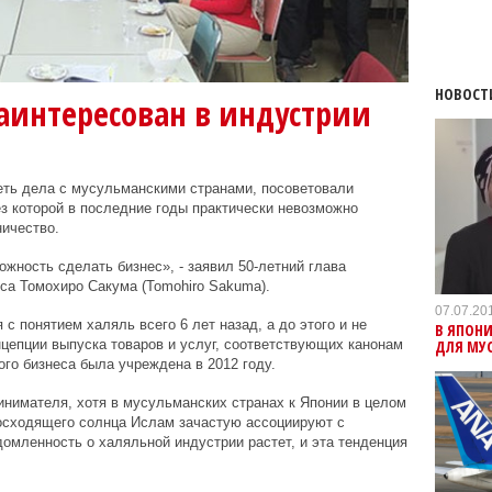
НОВОСТ
аинтересован в индустрии
ть дела с мусульманскими странами, посоветовали
ез которой в последние годы практически невозможно
ичество.
жность сделать бизнес», - заявил 50-летний глава
са Томохиро Сакума (Tomohiro Sakuma).
07.07.20
 с понятием халяль всего 6 лет назад, а до этого и не
В ЯПОН
ДЛЯ МУ
цепции выпуска товаров и услуг, соответствующих канонам
го бизнеса была учреждена в 2012 году.
инимателя, хотя в мусульманских странах к Японии в целом
восходящего солнца Ислам зачастую ассоциируют с
омленность о халяльной индустрии растет, и эта тенденция