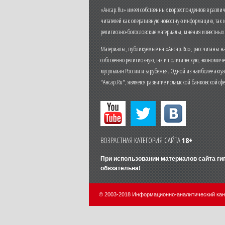
«Ансар.Ru» имеет собственных корреспондентов в разли
читателей как оперативную новостную информацию, так 
религиозно-богословские материалы, мнения известных
Материалы, публикуемые на «Ансар.Ru», рассчитаны на
собственно религиозную, так и политическую, экономич
мусульман России и зарубежья. Одной из наиболее актуа
"Ансар.Ru", является развитие исламской банковской сф
ВОЗРАСТНАЯ КАТЕГОРИЯ САЙТА
18+
При использовании материалов сайта г
обязательна!
© 2003-2018 Информационно-аналитический ка