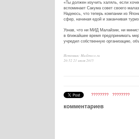
«Ты должен изучить халяль, если хоче
вспоминает Сакума совет своего малази
Надеюсь, что теперь компании из Япо
сфер, начиная едой и заканчивая тури
Узнав, что ни МИД Малайзии, ни минис
в ближайшее время предпринимать мер
учредил собственную организацию, о
Источник: Muslimeco.ru
20:52 21 июля 2015
????????
????????
комментариев