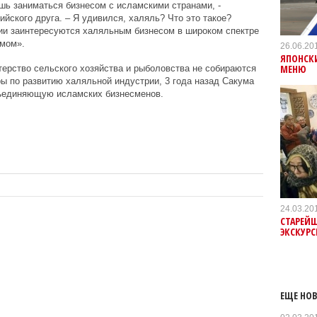
шь заниматься бизнесом с исламскими странами, -
йского друга. – Я удивился, халяль? Что это такое?
нии заинтересуются халяльным бизнесом в широком спектре
змом».
26.06.20
ЯПОНСК
МЕНЮ
терство сельского хозяйства и рыболовства не собираются
ы по развитию халяльной индустрии, 3 года назад Сакума
бъединяющую исламских бизнесменов.
24.03.20
СТАРЕЙ
ЭКСКУР
ЕЩЕ НОВ