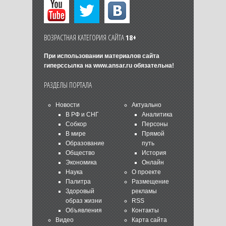
ВОЗРАСТНАЯ КАТЕГОРИЯ САЙТА
18+
При использовании материалов сайта
гиперссылка на
www.ansar.ru
обязательна!
РАЗДЕЛЫ ПОРТАЛА
Новости
Актуально
В РФ и СНГ
Аналитика
Собкор
Персоны
В мире
Прямой
Образование
путь
Общество
История
Экономика
Онлайн
Наука
О проекте
Палитра
Размещение
Здоровый
рекламы
образ жизни
RSS
Объявления
Контакты
Видео
Карта сайта