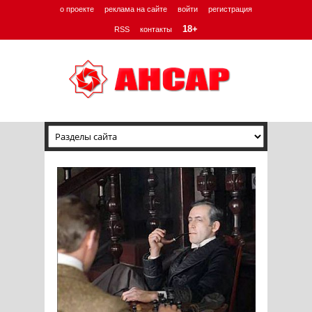
о проекте
реклама на сайте
войти
регистрация
18+
RSS
контакты