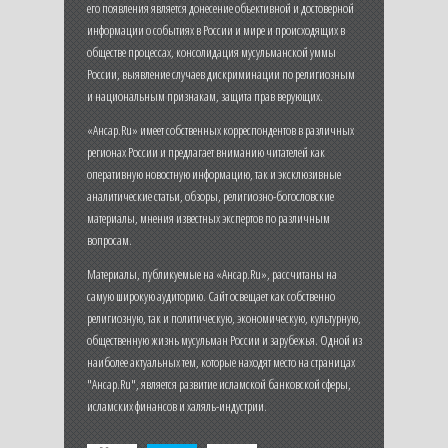
его появления является донесение объективной и достоверной
информации о событиях в России и мире и происходящих в
обществе процессах, консолидация мусульманской уммы
России, выявление случаев дискриминации по религиозным
и национальным признакам, защита прав верующих.
«Ансар.Ru» имеет собственных корреспондентов в различных
регионах России и предлагает вниманию читателей как
оперативную новостную информацию, так и эксклюзивные
аналитические статьи, обзоры, религиозно-богословские
материалы, мнения известных экспертов по различным
вопросам.
Материалы, публикуемые на «Ансар.Ru», рассчитаны на
самую широкую аудиторию. Сайт освещает как собственно
религиозную, так и политическую, экономическую, культурную,
общественную жизнь мусульман России и зарубежья. Одной из
наиболее актуальных тем, которые находят место на страницах
"Ансар.Ru", является развитие исламской банковской сферы,
исламских финансов и халяль-индустрии.