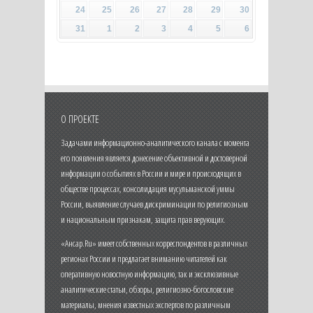
24
25
26
27
28
29
30
31
1
2
3
4
5
6
О ПРОЕКТЕ
Задачами информационно-аналитического канала с момента
его появления является донесение объективной и достоверной
информации о событиях в России и мире и происходящих в
обществе процессах, консолидация мусульманской уммы
России, выявление случаев дискриминации по религиозным
и национальным признакам, защита прав верующих.
«Ансар.Ru» имеет собственных корреспондентов в различных
регионах России и предлагает вниманию читателей как
оперативную новостную информацию, так и эксклюзивные
аналитические статьи, обзоры, религиозно-богословские
материалы, мнения известных экспертов по различным