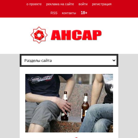
о проекте
реклама на сайте
войти
регистрация
18+
RSS
контакты