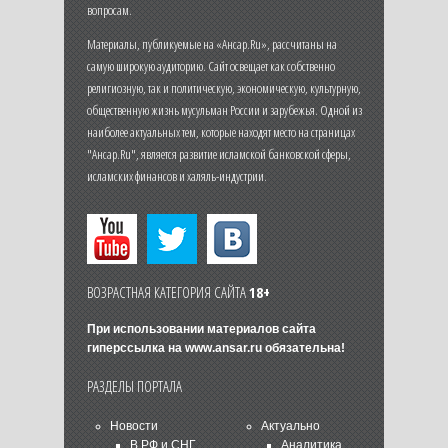
вопросам.
Материалы, публикуемые на «Ансар.Ru», рассчитаны на
самую широкую аудиторию. Сайт освещает как собственно
религиозную, так и политическую, экономическую, культурную,
общественную жизнь мусульман России и зарубежья. Одной из
наиболее актуальных тем, которые находят место на страницах
"Ансар.Ru", является развитие исламской банковской сферы,
исламских финансов и халяль-индустрии.
ВОЗРАСТНАЯ КАТЕГОРИЯ САЙТА
18+
При использовании материалов сайта
гиперссылка на
www.ansar.ru
обязательна!
РАЗДЕЛЫ ПОРТАЛА
Новости
Актуально
В РФ и СНГ
Аналитика