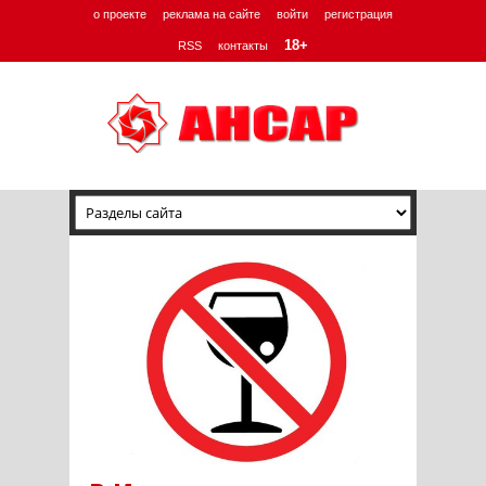
о проекте
реклама на сайте
войти
регистрация
18+
RSS
контакты