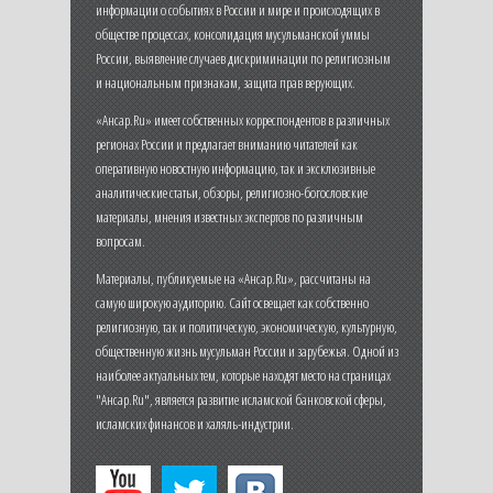
информации о событиях в России и мире и происходящих в
обществе процессах, консолидация мусульманской уммы
России, выявление случаев дискриминации по религиозным
и национальным признакам, защита прав верующих.
«Ансар.Ru» имеет собственных корреспондентов в различных
регионах России и предлагает вниманию читателей как
оперативную новостную информацию, так и эксклюзивные
аналитические статьи, обзоры, религиозно-богословские
материалы, мнения известных экспертов по различным
вопросам.
Материалы, публикуемые на «Ансар.Ru», рассчитаны на
самую широкую аудиторию. Сайт освещает как собственно
религиозную, так и политическую, экономическую, культурную,
общественную жизнь мусульман России и зарубежья. Одной из
наиболее актуальных тем, которые находят место на страницах
"Ансар.Ru", является развитие исламской банковской сферы,
исламских финансов и халяль-индустрии.