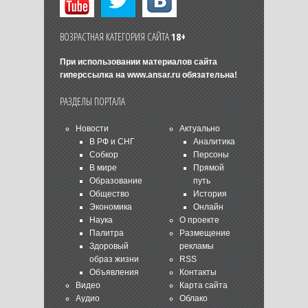
ВОЗРАСТНАЯ КАТЕГОРИЯ САЙТА
18+
При использовании материалов сайта
гиперссылка на
www.ansar.ru
обязательна!
РАЗДЕЛЫ ПОРТАЛА
Новости
Актуально
В РФ и СНГ
Аналитика
Собкор
Персоны
В мире
Прямой
Образование
путь
Общество
История
Экономика
Онлайн
Наука
О проекте
Палитра
Размещение
Здоровый
рекламы
образ жизни
RSS
Объявления
Контакты
Видео
Карта сайта
Аудио
Облако