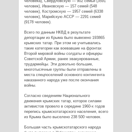
человека), Свердловскую — 902 семьи (3591
человек), Ивановскую — 157 семей (548
человек), Костромскую — 1957 семей (6338
человек), Марийскую АССР — 2291 семей
(9178 человек).
Всего по данным НКВД в результате
депортации из Крыма было вывезено 193865
крымских татар. При этом не учитывались
такие категории как воевавшие на фронтах
Второй мировой войны солдаты и офицеры
Советской Армии, ранее эвакуированные,
трудармейцы. Эти довольно большие,
многотысячные группы были отправлены в
места спецпоселений основного контингента
наказанного народа уже после окончания
войны.
Согласно сведениям Национального
движения крымских татар, которое силами
активистов провело в середине 1960-х годов
перепись крымскотатарского населения, всего
из Крыма было выселено 238 500 человек.
Большая часть крымскотатарского народа