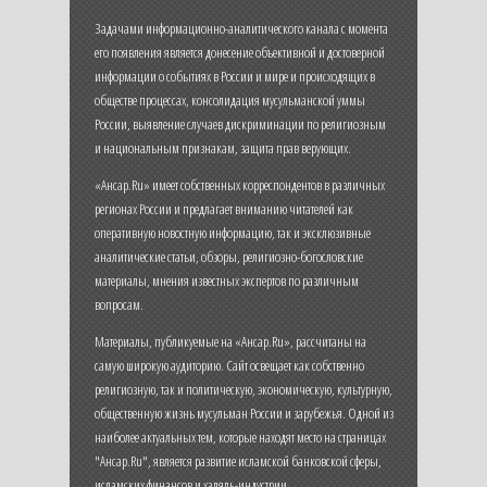
Задачами информационно-аналитического канала с момента
его появления является донесение объективной и достоверной
информации о событиях в России и мире и происходящих в
обществе процессах, консолидация мусульманской уммы
России, выявление случаев дискриминации по религиозным
и национальным признакам, защита прав верующих.
«Ансар.Ru» имеет собственных корреспондентов в различных
регионах России и предлагает вниманию читателей как
оперативную новостную информацию, так и эксклюзивные
аналитические статьи, обзоры, религиозно-богословские
материалы, мнения известных экспертов по различным
вопросам.
Материалы, публикуемые на «Ансар.Ru», рассчитаны на
самую широкую аудиторию. Сайт освещает как собственно
религиозную, так и политическую, экономическую, культурную,
общественную жизнь мусульман России и зарубежья. Одной из
наиболее актуальных тем, которые находят место на страницах
"Ансар.Ru", является развитие исламской банковской сферы,
исламских финансов и халяль-индустрии.