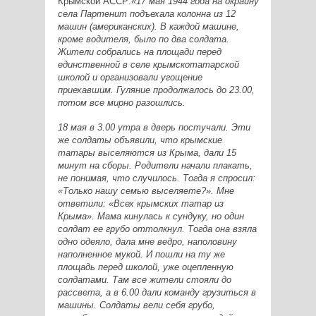
Крымской АССР:
«17 мая 1944 года на окраину
села Партенит подъехала колонна из 12
машин (американских). В каждой машине,
кроме водителя, было по два солдата.
Жители собрались на площади перед
единственной в селе крымскотатарской
школой и организовали угощение
приехавшим. Гуляние продолжалось до 23.00,
потом все мирно разошлись.
18 мая в 3.00 утра в дверь постучали. Эти
же солдаты объявили, что крымские
татары выселяются из Крыма, дали 15
минут на сборы. Родители начали плакать,
не понимая, что случилось. Тогда я спросил:
«Только нашу семью выселяете?». Мне
ответили: «Всех крымских татар из
Крыма». Мама кинулась к сундуку, но один
солдат ее грубо оттолкнул. Тогда она взяла
одно одеяло, дала мне ведро, наполовину
наполненное мукой. И пошли на ту же
площадь перед школой, уже оцепленную
солдатами. Там все жители стояли до
рассвета, а в 6.00 дали команду грузиться в
машины. Солдаты вели себя грубо,