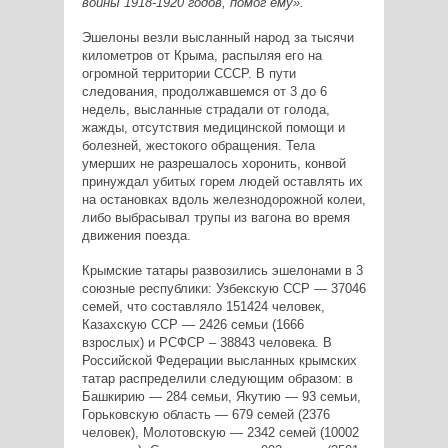
войны 1918-1920 годов, помог ему».
Эшелоны везли высланный народ за тысячи
километров от Крыма, распыляя его на
огромной территории СССР. В пути
следования, продолжавшемся от 3 до 6
недель, высланные страдали от голода,
жажды, отсутствия медицинской помощи и
болезней, жестокого обращения. Тела
умерших не разрешалось хоронить, конвой
принуждал убитых горем людей оставлять их
на остановках вдоль железнодорожной колеи,
либо выбрасывал трупы из вагона во время
движения поезда.
Крымские татары развозились эшелонами в 3
союзные республики: Узбекскую ССР — 37046
семей, что составляло 151424 человек,
Казахскую ССР — 2426 семьи (1666
взрослых) и РСФСР – 38843 человека. В
Российской Федерации высланных крымских
татар распределили следующим образом: в
Башкирию — 284 семьи, Якутию — 93 семьи,
Горьковскую область — 679 семей (2376
человек), Молотовскую — 2342 семей (10002