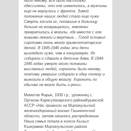
было некому, все были настолько
обессилены, что еле шевелились, а мужчины
еще не вернулись с фронта. Зимой
положение наших людей стало еще хуже.
Смерть косила их, попавшие в больницу
больше не возвращались, землянки
превратились в могилы, где вместе с еле
живыми лежали и мертвые… Голод оставил
сиротами очень много крымскотатарских
детей. В 1945-1946 годах эти дети
выглядели хуже, чем в концлагерях. Их
собирали и сдавали в детские дома. В 1944-
1945 годах умерло около половины
высланных людей, хоронить было некому,
поэтому умерших собирали в одну телегу и
вывозили в общую могилу. Хоронить по
обычаю не могло быть и речи».
Меметов Фарык, 1930 г.р., уроженец с.
Орталан Карасубазарского районаКрымской
АССР:
«Нас привезли на Мирзачульский
железнодорожный вокзал Ташкентской
области, затем началось распределение.
Наша семья попала в колхоз Кызыл
Къахраман Мирзачульского района