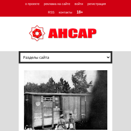
о проекте
реклама на сайте
войти
регистрация
18+
RSS
контакты