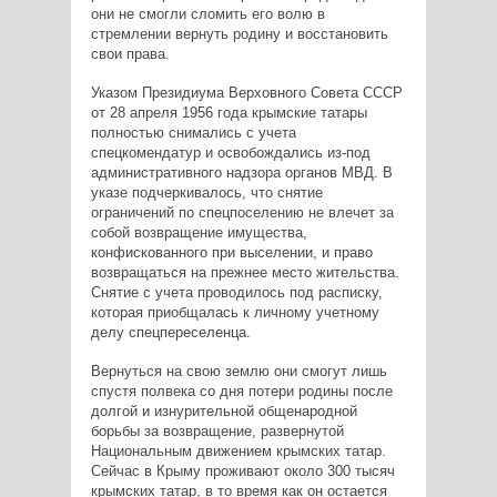
они не смогли сломить его волю в
стремлении вернуть родину и восстановить
свои права.
Указом Президиума Верховного Совета СССР
от 28 апреля 1956 года крымские татары
полностью снимались с учета
спецкомендатур и освобождались из-под
административного надзора органов МВД. В
указе подчеркивалось, что снятие
ограничений по спецпоселению не влечет за
собой возвращение имущества,
конфискованного при выселении, и право
возвращаться на прежнее место жительства.
Снятие с учета проводилось под расписку,
которая приобщалась к личному учетному
делу спецпереселенца.
Вернуться на свою землю они смогут лишь
спустя полвека со дня потери родины после
долгой и изнурительной общенародной
борьбы за возвращение, развернутой
Национальным движением крымских татар.
Сейчас в Крыму проживают около 300 тысяч
крымских татар, в то время как он остается