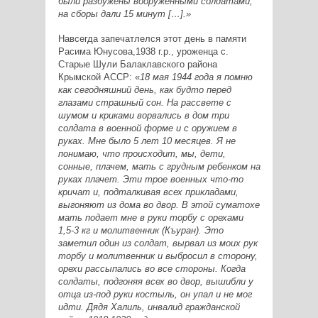
были разбужены вооруженными солдатами,
на сборы дали 15 минут […].»
Навсегда запечатлелся этот день в памяти
Расима Юнусова,1938 г.р., уроженца с.
Старые Шули Балаклавского района
Крымской АССР: «
18 мая 1944 года я помню
как сегодняшний день, как будто перед
глазами страшный сон. На рассвете с
шумом и криками ворвались в дом три
солдата в военной форме и с оружием в
руках. Мне было 5 лет 10 месяцев. Я не
понимаю, что происходит, мы, дети,
сонные, плачем, мать с грудным ребенком на
руках плачет. Эти трое военных что-то
кричат и, подталкивая всех прикладами,
выгоняют из дома во двор. В этой суматохе
мать подает мне в руки торбу с орехами
1,5-3 кг и молитвенник (Къуран). Это
заметил один из солдат, вырвал из моих рук
торбу и молитвенник и выбросил в сторону,
орехи рассыпались во все стороны. Когда
солдаты, подгоняя всех во двор, вышибли у
отца из-под руки костыль, он упал и не мог
идти. Дядя Халиль, инвалид гражданской