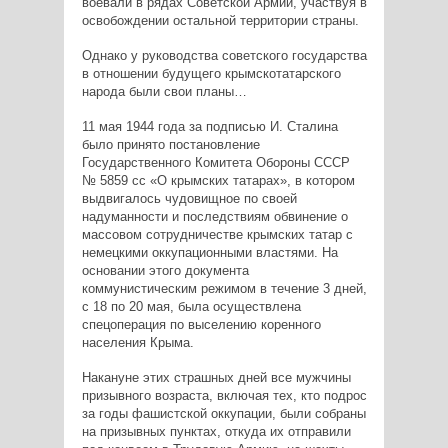
воевали в рядах Советской Армии, участвуя в
освобождении остальной территории страны.
Однако у руководства советского государства
в отношении будущего крымскотатарского
народа были свои планы…
11 мая 1944 года за подписью И. Сталина
было принято постановление
Государственного Комитета Обороны СССР
№ 5859 сс «О крымских татарах», в котором
выдвигалось чудовищное по своей
надуманности и последствиям обвинение о
массовом сотрудничестве крымских татар с
немецкими оккупационными властями. На
основании этого документа
коммунистическим режимом в течение 3 дней,
с 18 по 20 мая, была осуществлена
спецоперация по выселению коренного
населения Крыма.
Накануне этих страшных дней все мужчины
призывного возраста, включая тех, кто подрос
за годы фашистской оккупации, были собраны
на призывных пунктах, откуда их отправили