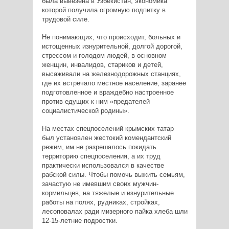
была вывезена в Узбекистан, экономика
которой получила огромную подпитку в
трудовой силе.
Не понимающих, что происходит, больных и
истощенных изнурительной, долгой дорогой,
стрессом и голодом людей, в основном
женщин, инвалидов, стариков и детей,
высаживали на железнодорожных станциях,
где их встречало местное население, заранее
подготовленное и враждебно настроенное
против едущих к ним «предателей
социалистической родины».
На местах спецпоселений крымских татар
был установлен жестокий комендантский
режим, им не разрешалось покидать
территорию спецпоселения, а их труд
практически использовался в качестве
рабской силы. Чтобы помочь выжить семьям,
зачастую не имевшим своих мужчин-
кормильцев, на тяжелые и изнурительные
работы на полях, рудниках, стройках,
лесоповалах ради мизерного пайка хлеба шли
12-15-летние подростки.