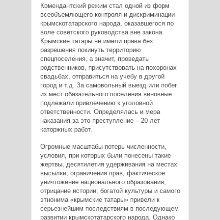
Комендантский режим стал одной из форм
всеобъемлющего контроля и дискриминации
крымскотатарского народа, оказавшегося по
воле советского руководства вне закона.
Крымские татары не имели права без
разрешения покинуть территорию
спецпоселения, а значит, проведать
родственников, присутствовать на похоронах
свадьбах, отправиться на учебу в другой
город и т.д. За самовольный выезд или побег
из мест обязательного поселения виновные
подлежали привлечению к уголовной
ответственности. Определялась и мера
наказания за это преступление – 20 лет
каторжных работ.
Огромные масштабы потерь численности,
условия, при которых были понесены такие
жертвы, десятилетия удерживания на местах
высылки, ограничения прав, фактическое
уничтожение национального образования,
отрицание истории, богатой культуры и самого
этнонима «крымские татары» привели к
серьезнейшим последствиям в последующем
развитии крымскотатарского народа. Однако