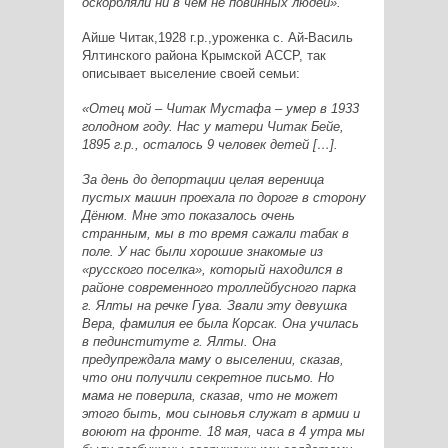
оскорбляли ни в чем не повинных людей».
Айше Читак,1928 г.р.,уроженка с. Ай-Василь
Ялтинского района Крымской АССР, так
описывает выселение своей семьи:
«Отец мой – Читак Мустафа – умер в 1933
голодном году. Нас у матери Читак Бейе,
1895 г.р., осталось 9 человек детей […].
За день до депортации целая вереница
пустых машин проехала по дороге в сторону
Дёнюм. Мне это показалось очень
странным, мы в то время сажали табак в
поле. У нас были хорошие знакомые из
«русского поселка», который находился в
районе современного троллейбусного парка
г. Ялты на речке Гува. Звали эту девушка
Вера, фамилия ее была Корсак. Она училась
в пединституте г. Ялты. Она
предупреждала маму о выселении, сказав,
что они получили секретное письмо. Но
мама не поверила, сказав, что не может
этого быть, мои сыновья служат в армии и
воюют на фронте. 18 мая, часа в 4 утра мы