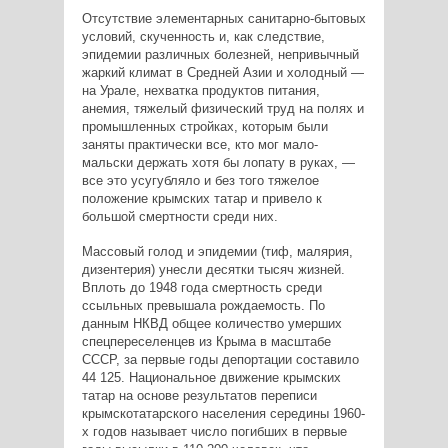
Отсутствие элементарных санитарно-бытовых
условий, скученность и, как следствие,
эпидемии различных болезней, непривычный
жаркий климат в Средней Азии и холодный —
на Урале, нехватка продуктов питания,
анемия, тяжелый физический труд на полях и
промышленных стройках, которым были
заняты практически все, кто мог мало-
мальски держать хотя бы лопату в руках, —
все это усугубляло и без того тяжелое
положение крымских татар и привело к
большой смертности среди них.
Массовый голод и эпидемии (тиф, малярия,
дизентерия) унесли десятки тысяч жизней.
Вплоть до 1948 года смертность среди
ссыльных превышала рождаемость. По
данным НКВД общее количество умерших
спецпереселенцев из Крыма в масштабе
СССР, за первые годы депортации составило
44 125. Национальное движение крымских
татар на основе результатов переписи
крымскотатарского населения середины 1960-
х годов называет число погибших в первые