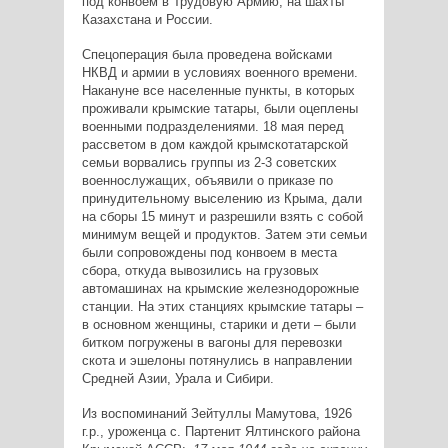
под конвоем в Трудовую Армию, на шахты
Казахстана и России.
Спецоперация была проведена войсками
НКВД и армии в условиях военного времени.
Накануне все населенные пункты, в которых
проживали крымские татары, были оцеплены
военными подразделениями. 18 мая перед
рассветом в дом каждой крымскотатарской
семьи ворвались группы из 2-3 советских
военнослужащих, объявили о приказе по
принудительному выселению из Крыма, дали
на сборы 15 минут и разрешили взять с собой
минимум вещей и продуктов. Затем эти семьи
были сопровождены под конвоем в места
сбора, откуда вывозились на грузовых
автомашинах на крымские железнодорожные
станции. На этих станциях крымские татары –
в основном женщины, старики и дети – были
битком погружены в вагоны для перевозки
скота и эшелоны потянулись в направлении
Средней Азии, Урала и Сибири.
Из воспоминаний Зейтуллы Мамутова, 1926
г.р., уроженца с. Партенит Ялтинского района