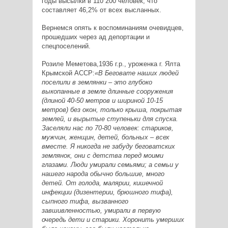
годы высылки в 110 200 человек, что
составляет 46,2% от всех высланных.
Вернемся опять к воспоминаниям очевидцев,
прошедших через ад депортации и
спецпоселений.
Розиле Меметова,1936 г.р., уроженка г. Ялта
Крымской АССР:
«В Беговате наших людей
поселили в землянки – это глубоко
выкопанные в земле длинные сооружения
(длиной 40-50 метров и шириной 10-15
метров) без окон, только крыша, покрытая
землей, и вырытые ступеньки для спуска.
Заселяли нас по 70-80 человек: стариков,
мужчин, женщин, детей, больных – всех
вместе. Я никогда не забуду беговатских
землянок, они с детства перед моими
глазами. Люди умирали семьями; а семьи у
нашего народа обычно большие, много
детей. От голода, малярии, кишечной
инфекции (дизентерии, брюшного тифа),
сыпного тифа, вызванного
завшивленностью, умирали в первую
очередь дети и старики. Хоронить умерших