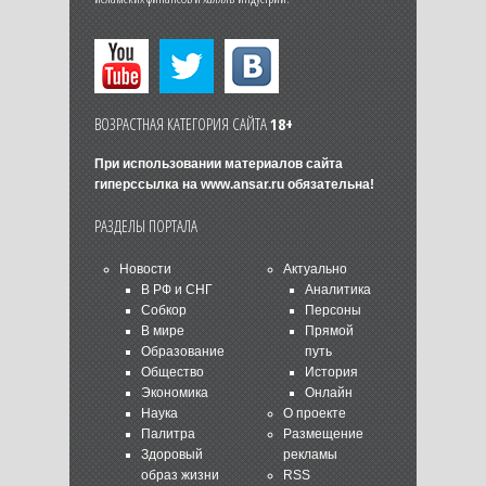
ВОЗРАСТНАЯ КАТЕГОРИЯ САЙТА
18+
При использовании материалов сайта
гиперссылка на
www.ansar.ru
обязательна!
РАЗДЕЛЫ ПОРТАЛА
Новости
Актуально
В РФ и СНГ
Аналитика
Собкор
Персоны
В мире
Прямой
Образование
путь
Общество
История
Экономика
Онлайн
Наука
О проекте
Палитра
Размещение
Здоровый
рекламы
образ жизни
RSS